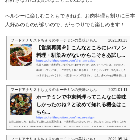
ヘルシーに楽しむこともできれば、お肉料理も割りに日本
人好みのものが多いので、がっつりでも楽しめます！
フードアナリストちぇりのホーチミンの美味いもん
2021.03.13
【営業再開🎉】こんなところにレバノン
料理・馴染みがないからこそさあ試し...
https://cheritheglutton.com/al-sham-saigon
先日も素敵中東料理をご紹介したばかりですが、めちゃくちゃ好評。あのあと、
早速行ってくださり、ご感想をくれた方も多々！！とういわけで、気を良くした
わけではないのですが、今度はレバノン料理です。ええ、多くの方が具体的には
想像しにくいですよね？なので、ご紹介！中東料理ってどんな感じよ？先日ご紹
介した、⬆︎こちらのお店、料理だけじゃなくお店の雰囲気もとっても良い上、や
フードアナリストちぇりのホーチミンの美味いもん
2021.01.11
っぱり店員さんたちがとても行き届いていらっしゃるようで、ご感想をくださっ
ホーチミンで中東料理ってこんなに美味
たどの方からもご好評いただいてます。ちょっと謎めいた感じの...
しかったのね？と改めて知れる機会はこ
ちら...
https://cheritheglutton.com/mezze-saigon
先日ご紹介した、お店の下の階にある系列店は、中東料理のお店なんです。気になってたので行ってみた
ら、これがまた！４階なの？５階なの？見覚え、ありませんでしょうか、この入り口。上の方に大きく描
かれてる、。Chanh Bistroってのが先日ご紹介したレストラン。ルーフトップで、この時期夜風が気持ち良
い。さてその下に、Mezze Saigon というお店が。もう一軒シーシャ（水タバコ）を売りにしている映え映
フードアナリストちぇりのホーチミンの美味いもん
2021.05.14