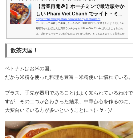
えなお店があるようなのですが、食いしん坊にはこちらの Mezze さんがおすすめ。ややこしいのは、エレ
【営業再開🎉】ホーチミンで最近賑やか
ベーターの中のポスター...
しい Pham Viet Chanh でライト・ミ...
https://cheritheglutton.com/kebaby-restaurant
デリバリーで体験して美味しかったので、実店舗に行って見ましたよ！そしたら
月曜日なのにほとんど満席ランチタイム！Pham Viet Chanhの奥の方こちらのお
店、以前デリバリーでご紹介したのですが…味が、とてもまとまってて美味しか
ったんですよね。出来心で頼んだにしてはとても美味しい返しがきてびっくりし
たんですよね。ちなみに、以前ご紹介したこちら、も結構奥まってるのですが、
飲茶天国！
こちらのお店を右手に見て、さらに奥に進んだところにあります。 こんな感じで
可愛い看板がかかってて表にはテラス席。でも屋内の方もオープン...
ベトナムはお米の国。
だから米粉を使った料理も豊富＝米粉使いに慣れている。
プラス、手先が器用であることはよく知られているわけで
すが、その二つが合わさった結果、中華点心を作るのに、
大変向いている方が多いということにヽ(・∀・)ﾉ