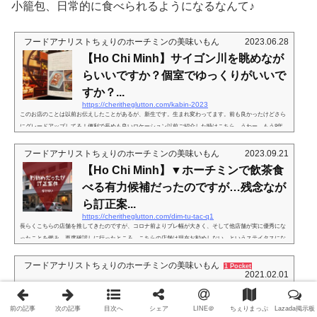
小籠包、日常的に食べられるようになるなんて♪
フードアナリストちぇりのホーチミンの美味いもん
2023.06.28
【Ho Chi Minh】サイゴン川を眺めなが
らいいですか？個室でゆっくりがいいで
すか？...
https://cheritheglutton.com/kabin-2023
このお店のことは以前お伝えしたことがあるが、新生です。生まれ変わってます。前も良かったけどさら
にグレードアップしてる！便利で長めも良いロケーション以前ご紹介した時はこちら。うわー。もう8年
前… ( ꒪⌓꒪) 8年も経てば様子も変わる。実際コロナを超えての大改革もあって、物理的な変化もあったけ
どレシピの変化もあった様子。Renaissance Riverside Hotel Saigonのロビーから螺旋階段を上がった先の
フードアナリストちぇりのホーチミンの美味いもん
2023.09.21
（日本人的には）２階にあります。窓際のサイゴン川を見下ろせる席はいっぱいだったのですが、個室！
【Ho Chi Minh】▼ホーチミンで飲茶食
これが素敵！んで、壁にか...
べる有力候補だったのですが…残念なが
ら訂正案...
https://cheritheglutton.com/dim-tu-tac-q1
長らくこちらの店舗を推してきたのですが、コロナ前よりブレ幅が大きく、そして他店舗が実に優秀にな
ったことを鑑み、再度確認しに行ったところ、こちらの店舗は現在お勧めしない、というステイタスにな
ったのでお知らせします。記事末部分にある、2023年9月に更新した部分をお読み下さい勝手知ったるあの
お店2018年Dim Tu Tac です。飲茶を食べるならここ、とすっかり定番化しているDim Tu Tac です。お味お
フードアナリストちぇりのホーチミンの美味いもん
1 Pocket
2021.02.01
値段、色々頃合いで、４区にある頃はそれもまた魅力の一つだったのですが。。。最近、Sheraton Hotelの
真向かいにお引越し。ま...
【営業再開🎉】ホーチミンの飲茶のレベ
ルの高さは異常・最上級北京ダックと...
前の記事
次の記事
目次へ
シェア
LINE＠
ちぇりまっぷ
Lazada掲示板