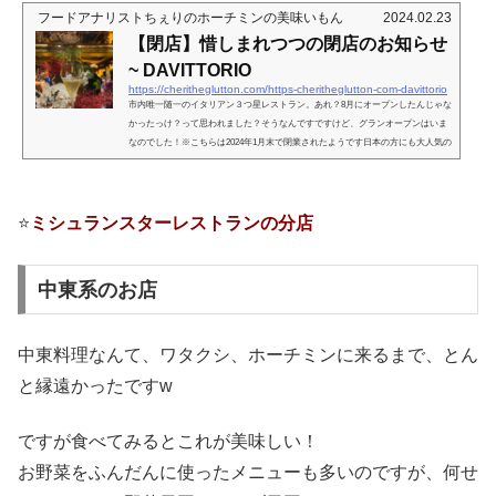
フードアナリストちぇりのホーチミンの美味いもん
2024.02.23
【閉店】惜しまれつつの閉店のお知らせ
~ DAVITTORIO
https://cheritheglutton.com/https-cheritheglutton-com-davittorio
市内唯一随一のイタリアン３つ星レストラン。あれ？8月にオープンしたんじゃな
かったっけ？って思われました？そうなんですですけど、グランオープンはいま
なのでした！※こちらは2024年1月末で閉業されたようです日本の方にも大人気の
イタリアン３つ星レストラン！オープンから二ヶ月経ってのグランドオープニン
グ！ってことで、レセプションにご招待いただきました！すでに自分で行って美
味しいと知ってるお店のご招待は喜んで受けますよっ(๑•̀ㅂ•́)و✧（初訪時は相変わ
らずお受けしておりませぬ。偏屈でごめんなさい）ベトナムのホテ...
⭐️
ミシュランスターレストランの分店
中東系のお店
中東料理なんて、ワタクシ、ホーチミンに来るまで、とん
と縁遠かったですw
ですが食べてみるとこれが美味しい！
お野菜をふんだんに使ったメニューも多いのですが、何せ