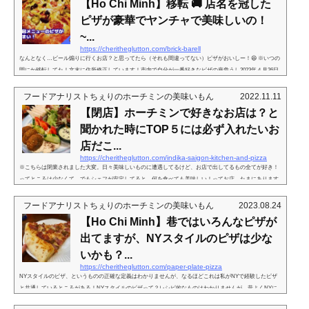
【Ho Chi Minh】移転 🚚 店名を冠した
ピザが豪華でヤンチャで美味しいの！
~...
https://cheritheglutton.com/brick-barell
なんとなく…ビール煽りに行くお店？と思ってたら（それも間違ってない）ピザがおいしー！😆 ※いつの
間にか移転してた！文末に住所修正しています！市内で自分が一番好きなピザの座危うし2023年４月26日
何度もいろんなところで公言してますが、私が市内で一番好きなピザは、（2023年月時点）こちらのピ
ザ。実際にお店に行って食べもしてるし、何度も頼んで喪失の安定さは確認してるので間違いない。もう
フードアナリストちぇりのホーチミンの美味いもん
2022.11.11
しばらくはこの座は揺らいでなかったし、揺るぐ気もしなかった。その安住の地に甘えて、確かに最近ピ
【閉店】ホーチミンで好きなお店は？と
ザの開拓はしていなかっ...
聞かれた時にTOP５には必ず入れたいお
店だこ...
https://cheritheglutton.com/indika-saigon-kitchen-and-pizza
※こちらは閉業されました大変。日々美味しいものに遭遇してるけど、お店で出してるもの全てが好き！
ってところは少なくて。でもシェフが安定してると、何を食べても美味しい！ってお店、たまにあります
よね。ここはそんなお店かも！デリバリーでおなじみのお店！2022年5月何度、こちらのお店でデリッバリ
ーをお願いしたかわからない。我が家は特にここのラムシャンクが大好きで、付け合せのラタトゥイユま
フードアナリストちぇりのホーチミンの美味いもん
2023.08.24
で舐めるように食べますwhttps://cheritheglutton.com/directdelivery-indika-kitchen-pizza/デリバリーで手元に
【Ho Chi Minh】巷ではいろんなピザが
来ても＝調理後ち...
出てますが、NYスタイルのピザは少な
いかも？...
https://cheritheglutton.com/paper-plate-pizza
NYスタイルのピザ、というものの正確な定義はわかりませんが、なるほどこれは私がNYで経験したピザ
と共通しているところがある！NYスタイルのピザって？レシピ的なものはわかりませんが、昔よくNYに
行ってた頃、一人だったし貧乏旅行だったしで、食事はもっぱらデリに頼ることが多かったわけです。プ