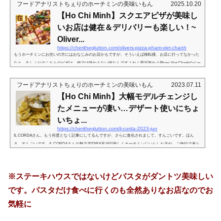
ラス、街角に出てたホットドッグやプレッツェルのお店、そして、ピザ！NYでよく見かけたのは、１つの
フードアナリストちぇりのホーチミンの美味いもん
2025.10.20
ピザを８切れくらいにスライスし、その１スライス単位で売ってくれるというもの。$2くらいだったかな
【Ho Chi Minh】スクエアピザが美味し
あ。しかしその１スライスという...
いお店は健在＆デリバリーも楽しい！~
Oliver...
https://cheritheglutton.com/olivers-pizza-pham-viet-chanh
もうホーチミンにお住いの方にはおなじみのお店かもですが、そういえば移転後、お店に行ってなかった
なと。久しぶりのこちらのピザは、他では味わえない味なんですよね！最近賑わうPham Viet Chanhのベー
ス人気を支えるお店2021年４月や、まあこのエリアに住んでいない私の勝手な印象なのですが（笑）、こ
ちらのお店は以前、Mac Dinh Chiにあった頃から唯一無二の存在でしたね。お店で食べてもデリバリーで
フードアナリストちぇりのホーチミンの美味いもん
2023.07.11
食べても美味しくて、且つ、いかにホーチミンがピザ天国といえど、ここの生地の個性に近いものは他に
【Ho Chi Minh】大幅モデルチェンジし
なく、たまに「ここのピザが...
たメニューが凄い…デザート使いにちょ
いちょ...
https://cheritheglutton.com/il-corda-2023-jun
IL CORDAさん。もう何度となく記事にしてるんですが、さらに進化されまして。すんごいです。ほん
ま、すんごいです。IL CORDAさんの魅力2023年6月16日新しくホーチミンにいらした方や、ご旅行で来ら
れる方も増えているようなのでお知らせしますと、こちらはステーキ屋さんです。ただ独自の焼き方をさ
れているため、ホーチミンにおいては唯一無二の調理法を堪能できるステーキ屋さんです。肉質が良いと
かって話もあるのですが、どんなに良いお肉を使っていても、こちらのようなステーキに焼き方をしてい
※ステーキハウスではないけどパスタがダントツ美味しい
るお店は他にありません。(2023年6...
です。パスタだけ食べに行くのも全然ありなお店なのでお
気軽に