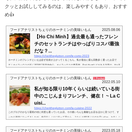
クッとお試ししてみるのは、楽しみやすくもあり、おすす
め👍
フードアナリストちぇりのホーチミンの美味いもん
2025.08.06
【Ho Chi Minh】過去最も通ったフレン
チのセットランチはやっぱりコスパ最強
だな？...
https://cheritheglutton.com/le-corto-2023
ホーチミンのフレンチといえば必ず名前が上がってくるこちら。私が過去に最も回数多く通ったお店で
す！オペラハウスの近く2023年7月市内中心、オペラハウスの裏手側。Park Hyattなどがある方面の、Hai B
a Trung通りを挟んだ向かいにある、Nguyen Sieuという通り沿いにあるお店。一見バーのようにも見えま
すが、こちらフレンチレストラン。一時期、１階はワインショップになってましたが、今はまたこちらの
フードアナリストちぇりのホーチミンの美味いもん
1 Pocket
店舗となり、下の写真とはレイアウトは違いますが、客席となってます。しかしメインは、２階。小ぶり
2022.05.10
ながらシックなデザイン。素...
私が知る限り10年くらいは続いている街
中のこじんまりフレンチ、健在！ ~ La C
uisi...
https://cheritheglutton.com/la-cuisine-2022
このブログのかなり最初の頃に何度も通っていたお店。その後いろんな素敵なお店をほかに見つけて、す
っかり疎遠になってましたが、先日久しぶりに行って見たら…？なんと6年半ぶりのお店いやー、お久しぶ
りだ。実はこの日別のお店に行こうとしていたのだけど、なくなってしまってて急遽「近くにあるお店
で…」と変更した結果で伺ったのです。2013年 - 2015年の記事はこちら。で、上の記事の最後に書いてい
フードアナリストちぇりのホーチミンの美味いもん
2023.05.18