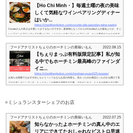
るように、とある時期にデザートの様子がガタ落ちしてしまってからかが、ブランクの始まりだったか
【Ho Chi Minh・】毎週土曜の夜の美味
も。 その後、Le Corto さん...
しくて気軽なワインペアリングディナー
はいか...
https://cheritheglutton.com/cocotte-sila-saturday-wine-paring
Cocotteさんの良さは今更いうまでもないのですが…新体制になってからのCocotteさんの進化ぶりが、すご
い！ワインペアリングってお高いんでしょう？という方にワインペアリング、という形式のコースを出す
お店は、お任せだだったりイベントだったりの形で出されることが多いのは、このブログでもご紹介して
いる通り。そして私みたいなワイン初心者には、それが本当にお料理の「ペア」として成立しているのか
フードアナリストちぇりのホーチミンの美味いもん
2022.08.15
はわからないことも。単体で美味しいぶん、いわゆる「マリアージュ」を醸すものなのかは疑問なことも
【ちぇりまっぷ有料版限定記事】私が知
多く、さりとて、単品で頼む...
る中でもホーチミン最高峰のファインダ
イニ...
https://cheritheglutton.com/cherimap-quan025-teasser
お知らせ段階でもおすすめしちゃう！いつもならお店の内容も、良かったのか残念だったのかも開けて見
てのお楽しみにしている、ちぇりまっぷの有料会員限定の記事。ですがこれは、もうその外枠は大公開し
ちゃう！ここはホーチミンで私が知る中でも最高峰のファインダイニング！！！ミシュランスター獲得シ
ェフのお店です！（このお店が星を獲得したという意味ではなくシェフが獲得したことがある方という意
味）滞在中、ずーっと驚きの連続だったし、とにかく面白くて仕方ない。そして何よりシェフが身近に来
⭐️ミシュランスターシェフのお店
てくださって、楽しくて仕方...
フードアナリストちぇりのホーチミンの美味いもん
2022.07.25
知らなかったよホーチミンの真ん中のエ
リアにできてたおしゃれなビストロ早速