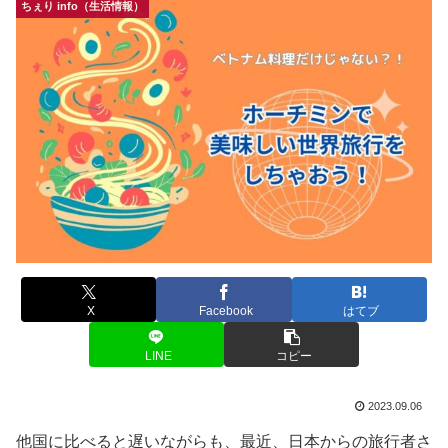
ちぇり info（生活情報）
X
Facebook
はてブ
LINE
コピー
2023.09.06
他国に比べると遅いながらも、最近、日本からの旅行者さ