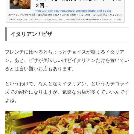
２回...
https://cheritheglutton.com/le-comptoir-bistro-and-books
ホーチミンのDong Khoi通りは以前は観光目ぬきと言われて賑わってましたが、まだまだ閉まったままのお
店が多いですよね。そんな中に、まさかのこんなおしゃれな新店？！Ho Huan Nghiepと言われましてもHo
Huan Nghiep通り、と言われてもピンと来ない方もおられるかもしれませんが、サイゴン川沿い、Tran Hun
g Dao像があるロータリーからすぐのところにある、The Myst Dong Khoi という個性的なホテルのすぐそ
イタリアン / ピザ
ば。こじんまりにめるけど、スタイルがある！隣のホテルがグリーンたくさんの外装デザインなので、そ
れを受けた感じの緑基調。...
フレンチに比べるとちょっとチョイスが狭まるイタリア
ン。あと、ピザが美味しいけどイタリアンだけを置いてい
るとは言い難いお店もあります。
というわけで、なんとなくイタリアン、というカテゴライ
ズでの紹介になりますが、気楽なお店が多くていいんです
よね。