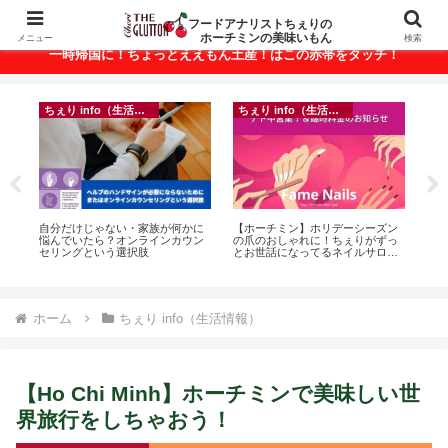
ベトナム・ホーチミンの美味いもんが満載！
フードアナリストちぇりの
ホーチミンの美味いもん
メニュー
検索
一時帰国に！ちょっとええもん土産！はこの赤帯をタッチ！
ちぇり info（生活情報）
ちぇり info（生活情報）
r
自分だけじゃない・家族が何かに
【ホーチミン】ホリデーシーズン
【

悩んでいたら？オンラインカウン
の爪のおしゃれに！ちぇりがずっ
＆
セリングという選択肢
とお世話になってるネイルサロン
に
で平日15％OFF！（テト前不適用
pov
期間&テト中営業予定追記） ~
Fame Nail
ホーム
ちぇり info（生活情報）
【Ho Chi Minh】ホーチミンで美味しい世
界旅行をしちゃおう！