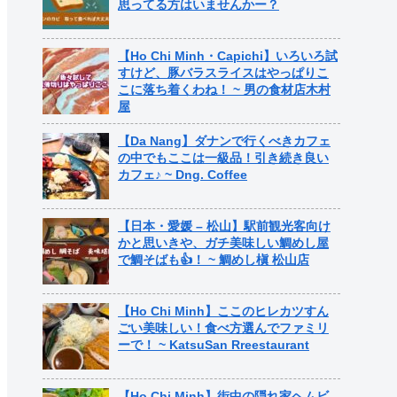
思ってる方はいませんかー？
【Ho Chi Minh・Capichi】いろいろ試
すけど、豚バラスライスはやっぱりこ
こに落ち着くわね！ ~ 男の食材店木村
屋
【Da Nang】ダナンで行くべきカフェ
の中でもここは一級品！引き続き良い
カフェ♪ ~ Dng. Coffee
【日本・愛媛 – 松山】駅前観光客向け
かと思いきや、ガチ美味しい鯛めし屋
で鯛そばも👍！ ~ 鯛めし槇 松山店
【Ho Chi Minh】ここのヒレカツすん
ごい美味しい！食べ方選んでファミリ
ーで！ ~ KatsuSan Rreestaurant
【Ho Chi Minh】街中の隠れ家ヘムビ