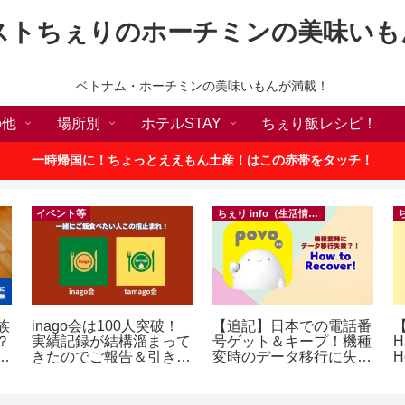
ストちぇりのホーチミンの美味いも
ベトナム・ホーチミンの美味いもんが満載！
の他
場所別
ホテルSTAY
ちぇり飯レシピ！
一時帰国に！ちょっとええもん土産！はこの赤帯をタッチ！
イベント等
ちぇり info（生活情報）
族
inago会は100人突破！
【追記】日本での電話番
【
？
実績記録が結構溜まって
号ゲット＆キープ！機種
H
ン
きたのでご報告＆引き続
変時のデータ移行に失敗
H
きお仲間募集中♪
したけど復活できた話！
~ povo