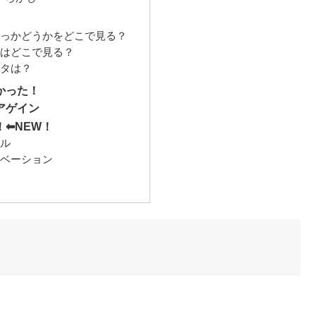
るっかどうかをどこで見る？
量はどこで見る？
ータは？
かった！
アゲイン
⬅︎NEW！
ール
ィベーション