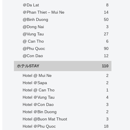
＠Da Lat
8
＠Phan Thiet – Mui Ne
14
@Binh Duong
50
@Dong Nai
3
@Vung Tau
27
@ Can Tho
6
@Phu Quoc
90
@Con Dao
12
ホテルSTAY
110
Hotel @ Mui Ne
2
Hotel ＠Sapa
2
Hotel @ Can Tho
1
Hotel ＠Vung Tau
4
Hotel ＠Con Dao
3
Hotel ＠Bin Duong
2
Hotel @Buon Mat Thuot
3
Hotel ＠Phu Quoc
18