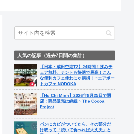
人気の記事（過去7日間の集計）
【日本・成田空港T2】24時間！揉みチ
ェア無料、テントも快適で最高！こん
な便利カフェ使わにゃ損損！ ~エアポー
トカフェ NODOKA
【Ho Chi Minh】2026年8月25日で閉
店：商品販売は継続 ~ The Cocoa
Project
パンにカビがついてたら、その部分だ
け取って「焼いて食べれば大丈夫」と