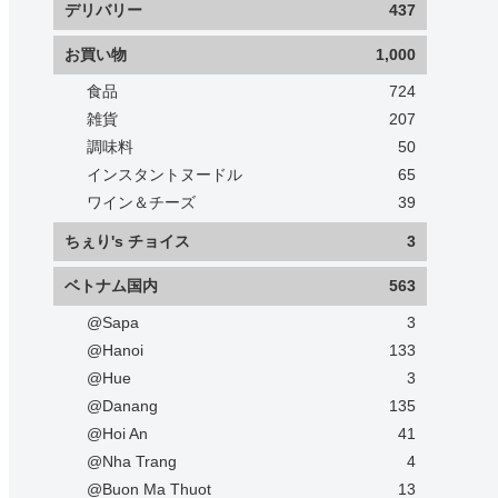
デリバリー
437
お買い物
1,000
食品
724
雑貨
207
調味料
50
インスタントヌードル
65
ワイン＆チーズ
39
ちぇり's チョイス
3
ベトナム国内
563
@Sapa
3
@Hanoi
133
@Hue
3
@Danang
135
@Hoi An
41
@Nha Trang
4
@Buon Ma Thuot
13