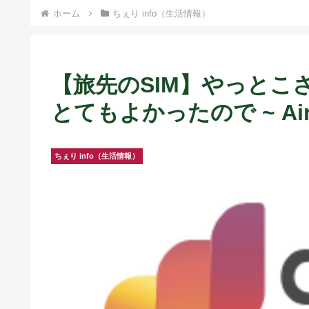
ト中営業予定追記） ~
ホーム
ちぇり info（生活情報）
Fame Nail
【旅先のSIM】やっとこさ
とてもよかったので ~ Air
ちぇり info（生活情報）