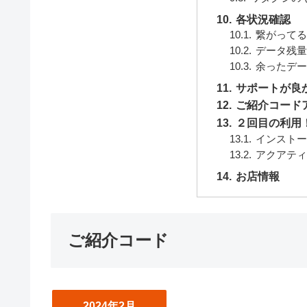
各状況確認
繋がって
データ残
余ったデ
サポートが良
ご紹介コード
２回目の利用！
インスト
アクアテ
お店情報
ご紹介コード
2024年2月