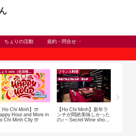
ん
ちぇりの活動
規約・問合せ
ちぇり info（生活情報）
フランス料理
 Ho Chi Minh】🍺
【Ho Chi Minh】新年ラ
【Ho C
appy Hour and More in
ンチが悶絶美味しかった
前にや
o Chi Minh CIty 🍺
の♪ ~ Secret Wine shop
った1
and lounge
に違う？！ ＆
乾燥対
イシャル！