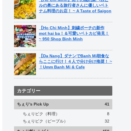
ルの奥にある旅行者さんに優しいベト
ナム料理のお店！ ~ A Taste of Saigon
【Ho Chi Minh】刺繍ポーチの新作
mot hai ba！＆可愛いベトカピ発見！
~ 950 Shop Binh Minh
【Da Nang】ダナンでBanh Mi朝食な
らここに行け！４人で分け分け推奨！ ~
！Umm Banh Mi & Cafe
カテゴリー
ちぇり's Pick Up
41
ちぇりピク（料理）
8
ちぇりピク（ピープル）
32