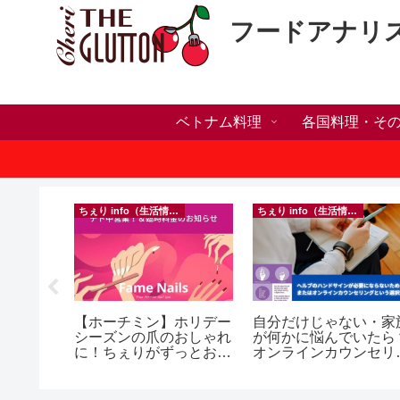
フードアナリ
ベトナム料理
各国料理・そ
）
ちぇり info（生活情報）
ちぇり info（生活情報）
h】帰国直
【ホーチミン】ホリデー
自分だけじゃない・家
たい！た
シーズンの爪のおしゃれ
が何かに悩んでいたら
でこんな
に！ちぇりがずっとお世
オンラインカウンセリ
話になってるネイルサロ
グという選択肢
効なフェ
ンで平日15％OFF！
ereve
（テト前不適用期間&テ