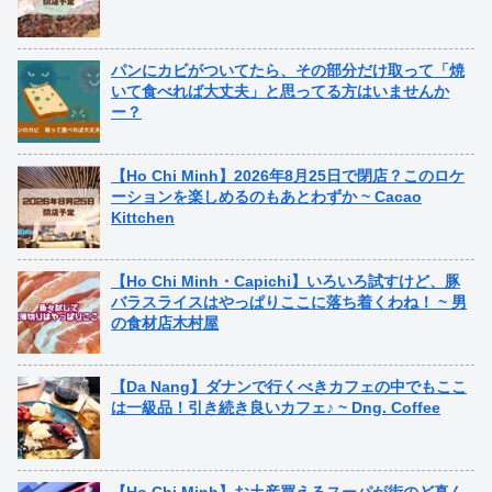
パンにカビがついてたら、その部分だけ取って「焼
いて食べれば大丈夫」と思ってる方はいませんか
ー？
【Ho Chi Minh】2026年8月25日で閉店？このロケ
ーションを楽しめるのもあとわずか ~ Cacao
Kittchen
【Ho Chi Minh・Capichi】いろいろ試すけど、豚
バラスライスはやっぱりここに落ち着くわね！ ~ 男
の食材店木村屋
【Da Nang】ダナンで行くべきカフェの中でもここ
は一級品！引き続き良いカフェ♪ ~ Dng. Coffee