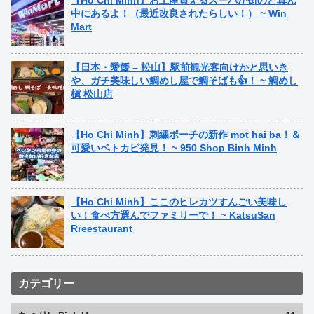
【Ho Chi Minh】お土産買えるスーパが街のど真ん
中にあるよ！（最近改良されたらしい！） ~ Win
Mart
【日本・愛媛 – 松山】駅前観光客向けかと思いき
や、ガチ美味しい鯛めし屋で鯛そばも👍！ ~ 鯛めし
槇 松山店
【Ho Chi Minh】刺繍ポーチの新作 mot hai ba！＆
可愛いベトカピ発見！ ~ 950 Shop Binh Minh
【Ho Chi Minh】ここのヒレカツすんごい美味し
い！食べ方選んでファミリーで！ ~ KatsuSan
Rreestaurant
カテゴリー