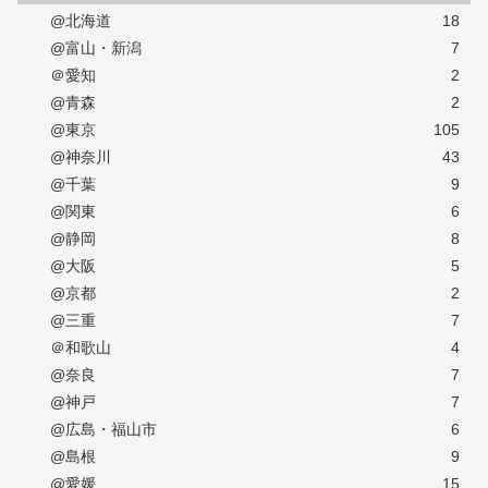
@北海道
18
@富山・新潟
7
＠愛知
2
@青森
2
@東京
105
@神奈川
43
@千葉
9
@関東
6
@静岡
8
@大阪
5
@京都
2
@三重
7
＠和歌山
4
@奈良
7
@神戸
7
@広島・福山市
6
@島根
9
@愛媛
15