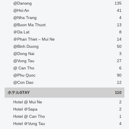
@Danang
135
@Hoi An
41
@Nha Trang
4
@Buon Ma Thuot
13
＠Da Lat
8
＠Phan Thiet – Mui Ne
14
@Binh Duong
50
@Dong Nai
3
@Vung Tau
27
@ Can Tho
6
@Phu Quoc
90
@Con Dao
12
ホテルSTAY
110
Hotel @ Mui Ne
2
Hotel ＠Sapa
2
Hotel @ Can Tho
1
Hotel ＠Vung Tau
4