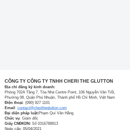
CÔNG TY CÔNG TY TNHH CHERI THE GLUTTON
Địa chỉ đăng ký kinh doanh:
Phòng 702A Tầng 7, Tòa Nhà Centre Point, 106 Nguyễn Văn Trỗi,
Phường 08, Quận Phú Nhuận, Thành phố Hồ Chí Minh, Việt Nam
Điện thoại
: (090) 927 1101
Email
:
contact@cheritheglutton.com
Đại diện pháp luật:
Phạm Quí Vân Hằng
Chức vụ
: Giám đốc
Giấy CNĐKDN:
Số 0316788813
Ngày cấp: 05/04/2021