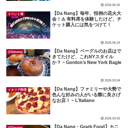
2026.06.25
【Da Nang】毎年、恒例の花火大
イベント等
会！⚠️ 有料席を体験したけど、チ
ケット購入には気をつけて！
2026.06.24
【Da Nang】ベーグルのお店はで
@Danang
きてたけど、これNYスタイル
か？ ~ Gordon’s New York Bagle
2026.03.04
【Da Nang】ファミリーや大勢で
イタリア料理
色んな好みの人がいる際に良さげ
なお店！ ~ L’Italiano
2026.03.03
【Da Nang・Grarb Food】カニ
@Danang