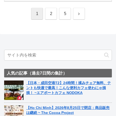
次
1
2
5
へ
人気の記事（過去7日間の集計）
【日本・成田空港T2】24時間！揉みチェア無料、テ
ントも快適で最高！こんな便利カフェ使わにゃ損
損！ ~エアポートカフェ NODOKA
【Ho Chi Minh】2026年8月25日で閉店：商品販売
は継続 ~ The Cocoa Project