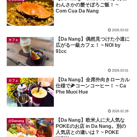
わんさかの蟹そぼろご飯！ ~
Com Cua Da Nang
2026.03.02
【Da Nang】偶然見つけた小道に
カフェ
広がる一級カフェ！ ~ NOI by
91cc
2026.03.01
【Da Nang】全席外向きローカル
カフェ
仕様で🌽コーンコーヒー！ ~ Ca
Phe Muoi Hue
2026.02.28
【Da Nang】欧米人に大人気な
@Danang
POKEのお店 in Da Nang。別の
人気店との違いは？ ~ POKE