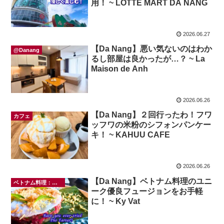
用！ ~ LOTTE MART DA NANG
2026.06.27
【Da Nang】悪い気ないのはわか
@Danang
るし部屋は良かったが…？ ~ La
Maison de Anh
2026.06.26
【Da Nang】２回行ったわ！フワ
カフェ
ッフワの米粉のシフォンパンケー
キ！ ~ KAHUU CAFE
2026.06.26
【Da Nang】ベトナム料理のユニ
ベトナム料理：おもてなしに
ーク優良フュージョンをお手軽
に！ ~ Ky Vat