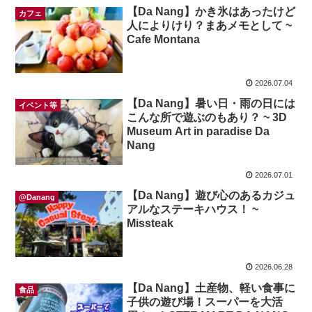
【Da Nang】かき氷はあったけど
カフェ
人によりけり？まあメモとして ~
Cafe Montana
2026.07.04
【Da Nang】暑い日・雨の日には
イベント等
こんな所で遊ぶのもあり？ ~ 3D
Museum Art in paradise Da
Nang
2026.07.01
【Da Nang】遊び心のあるカジュ
@Danang
アルなステーキハウス！ ~
Missteak
2026.06.28
【Da Nang】土産物、軽い食事に
食品
子供の遊び場！スーパーを大活