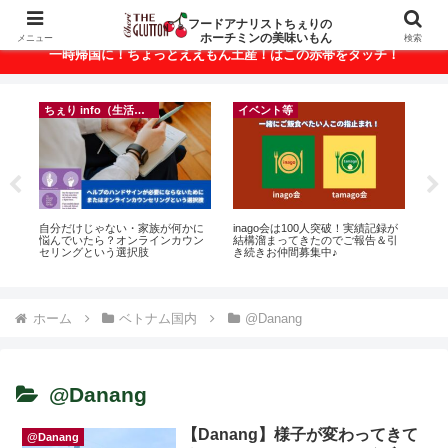
ベトナム・ホーチミンの美味いもんが満載！
フードアナリストちぇりの
ホーチミンの美味いもん
メニュー
検索
一時帰国に！ちょっとええもん土産！はこの赤帯をタッチ！
ちぇり info（生活情報）
イベント等
ン
自分だけじゃない・家族が何かに
inago会は100人突破！実績記録が
【 H
っ
悩んでいたら？オンラインカウン
結構溜まってきたのでご報告＆引
and 
ン
セリングという選択肢
き続きお仲間募集中♪
適用
ホーム
ベトナム国内
@Danang
@Danang
【Danang】様子が変わってきて
@Danang