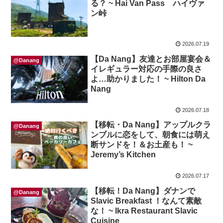
る？ ~ Hai Van Pass ハイヴァ
ン峠
2026.07.19
【Da Nang】友達とお部屋宴会＆
@Danang
イレギュラー対応の手際の良さ
よ…助かりました！ ~ Hilton Da
Nang
2026.07.18
【移転・Da Nang】アップルクラ
@Danang
ンブルに恋をして、朝食には萌え
断サンドを！＆お土産も！ ~
Jeremy’s Kitchen
2026.07.17
【移転！Da Nang】ダナンで
@Danang
Slavic Breakfast ！なんて素敵
な！ ~ Ikra Restaurant Slavic
Cuisine