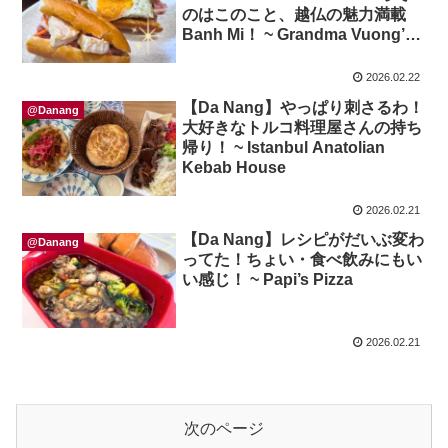
のはこのこと、越仏の魅力満載
Banh Mi！ ~ Grandma Vuong’s
Artizan Banh Mi Bakery
2026.02.22
【Da Nang】やっぱり刺さるわ！
@Danang
大好きなトルコ料理屋さんの持ち
帰り！ ~ Istanbul Anatolian
Kebab House
2026.02.21
【Da Nang】レシピがだいぶ変わ
@Danang
ってた！ちょい・食べ飲みにもい
い感じ！ ~ Papi’s Pizza
2026.02.21
次のページ