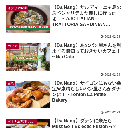
【Da Nang】サルディーニャ島の
イタリア料理
スペシャリテまた楽しに行った
よ！ ~ AJO ITALIAN
TRATTORIA SARDINIAN
SPECIALTIES
2026.02.24
【Da Nang】あのパン屋さんを利
カフェ
用する際知っておきたいカフェ！
~ Nai Cafe
2026.02.23
【Da Nang】サイゴンにもない至
食品
宝💎素晴らしいパン屋さんがダナ
ンに！ ~ Tonton La Petite
Bakery
2026.02.23
【Da Nang】ダナンに来たら
ベトナム料理：バンミー
Must Go！Eclectic Fusionって