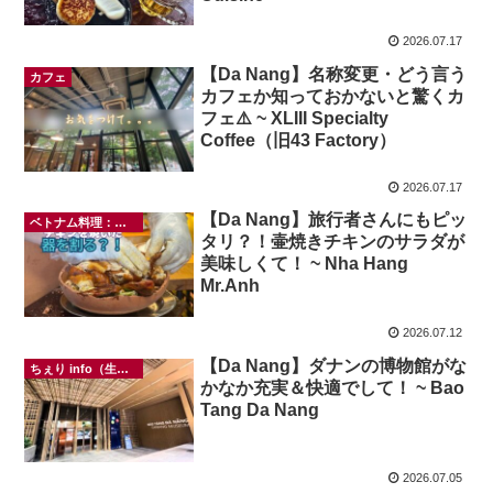
2026.07.17
【Da Nang】名称変更・どう言う
カフェ
カフェか知っておかないと驚くカ
フェ⚠️ ~ XLIII Specialty
Coffee（旧43 Factory）
2026.07.17
【Da Nang】旅行者さんにもピッ
ベトナム料理：おもてなしに
タリ？！壷焼きチキンのサラダが
美味しくて！ ~ Nha Hang
Mr.Anh
2026.07.12
【Da Nang】ダナンの博物館がな
ちぇり info（生活情報）
かなか充実＆快適でして！ ~ Bao
Tang Da Nang
2026.07.05