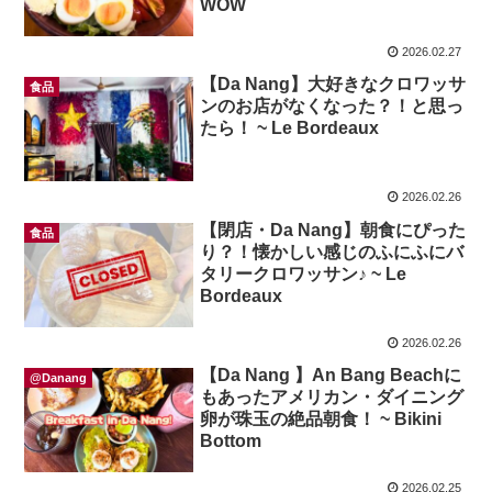
WOW
2026.02.27
【Da Nang】大好きなクロワッサ
食品
ンのお店がなくなった？！と思っ
たら！ ~ Le Bordeaux
2026.02.26
【閉店・Da Nang】朝食にぴった
食品
り？！懐かしい感じのふにふにバ
タリークロワッサン♪ ~ Le
Bordeaux
2026.02.26
【Da Nang 】An Bang Beachに
@Danang
もあったアメリカン・ダイニング
卵が珠玉の絶品朝食！ ~ Bikini
Bottom
2026.02.25