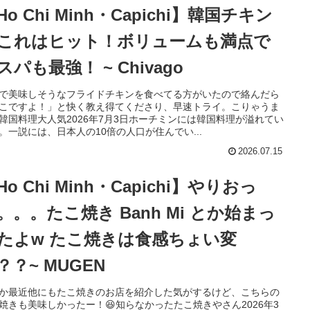
Ho Chi Minh・Capichi】韓国チキン
これはヒット！ボリュームも満点で
スパも最強！ ~ Chivago
Sで美味しそうなフライドチキンを食べてる方がいたので絡んだら
こですよ！」と快く教え得てくださり、早速トライ。こりゃうま
韓国料理大人気2026年7月3日ホーチミンには韓国料理が溢れてい
。一説には、日本人の10倍の人口が住んでい...
2026.07.15
Ho Chi Minh・Capichi】やりおっ
。。。たこ焼き Banh Mi とか始まっ
たよw たこ焼きは食感ちょい変
？？~ MUGEN
か最近他にもたこ焼きのお店を紹介した気がするけど、こちらの
焼きも美味しかったー！😆知らなかったたこ焼きやさん2026年3