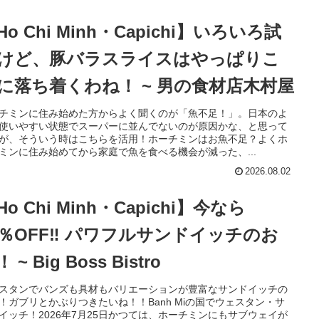
Ho Chi Minh・Capichi】いろいろ試
けど、豚バラスライスはやっぱりこ
に落ち着くわね！ ~ 男の食材店木村屋
チミンに住み始めた方からよく聞くのが「魚不足！」。日本のよ
使いやすい状態でスーパーに並んでないのが原因かな、と思って
が、そういう時はこちらを活用！ホーチミンはお魚不足？よくホ
ミンに住み始めてから家庭で魚を食べる機会が減った、...
2026.08.02
Ho Chi Minh・Capichi】今なら
0％OFF‼️ パワフルサンドイッチのお
 ~ Big Boss Bistro
スタンでバンズも具材もバリエーションが豊富なサンドイッチの
！ガブリとかぶりつきたいね！！Banh Miの国でウェスタン・サ
イッチ！2026年7月25日かつては、ホーチミンにもサブウェイが