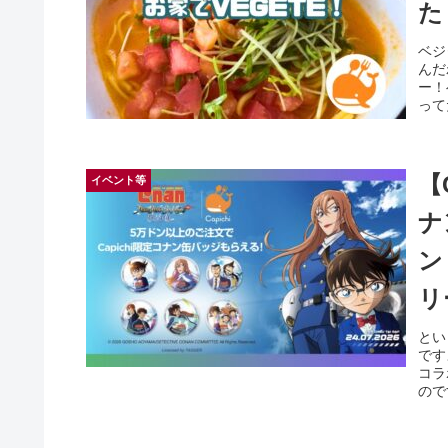
た
ベジ
んだ
ー！
って
【
イベント等
ナ
ン
リ
とい
です
コラ
ので