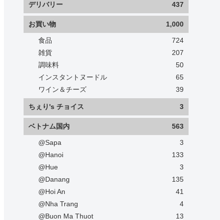
デリバリー
437
お買い物
1,000
食品
724
雑貨
207
調味料
50
インスタントヌードル
65
ワイン＆チーズ
39
ちぇり's チョイス
3
ベトナム国内
563
@Sapa
3
@Hanoi
133
@Hue
3
@Danang
135
@Hoi An
41
@Nha Trang
4
@Buon Ma Thuot
13