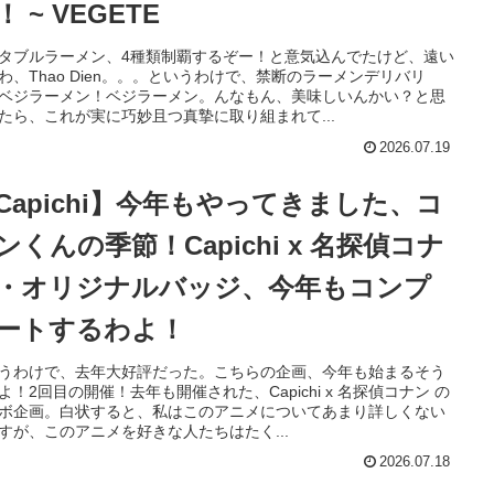
！ ~ VEGETE
タブルラーメン、4種類制覇するぞー！と意気込んでたけど、遠い
わ、Thao Dien。。。というわけで、禁断のラーメンデリバリ
ベジラーメン！ベジラーメン。んなもん、美味しいんかい？と思
たら、これが実に巧妙且つ真摯に取り組まれて...
2026.07.19
Capichi】今年もやってきました、コ
ンくんの季節！Capichi x 名探偵コナ
・オリジナルバッジ、今年もコンプ
ートするわよ！
うわけで、去年大好評だった。こちらの企画、今年も始まるそう
よ！2回目の開催！去年も開催された、Capichi x 名探偵コナン の
ボ企画。白状すると、私はこのアニメについてあまり詳しくない
すが、このアニメを好きな人たちはたく...
2026.07.18