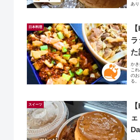
あり
【
日本料理
ラ
た
かき
これ
のお
る。
【
スイーツ
ェ
Da