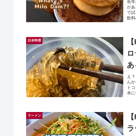
長年
があ
で試
飲料
【
日本料理
ロ
ある
え？
んか
トコ
本に
【
ラーメン
ラ