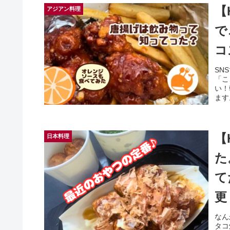
【
アジアン料理
で
コ
SN
「こ
い！
ます
【
日本料理
た
て
更
なん
タコ