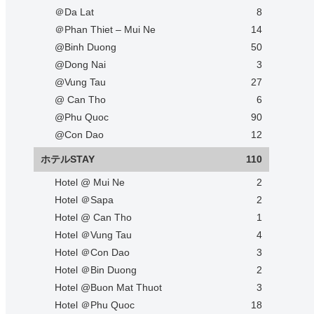
＠Da Lat
8
＠Phan Thiet – Mui Ne
14
@Binh Duong
50
@Dong Nai
3
@Vung Tau
27
@ Can Tho
6
@Phu Quoc
90
@Con Dao
12
ホテルSTAY
110
Hotel @ Mui Ne
2
Hotel ＠Sapa
2
Hotel @ Can Tho
1
Hotel ＠Vung Tau
4
Hotel ＠Con Dao
3
Hotel ＠Bin Duong
2
Hotel @Buon Mat Thuot
3
Hotel ＠Phu Quoc
18