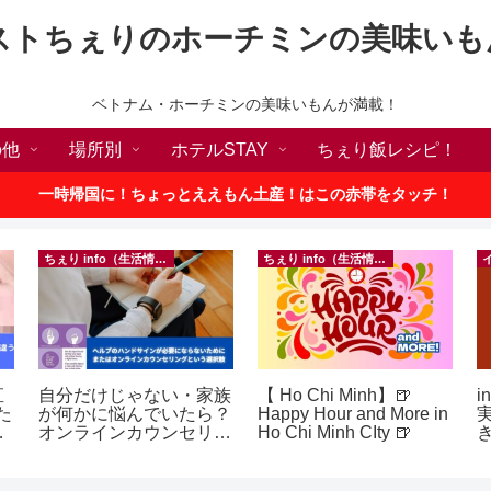
ストちぇりのホーチミンの美味いも
ベトナム・ホーチミンの美味いもんが満載！
の他
場所別
ホテルSTAY
ちぇり飯レシピ！
一時帰国に！ちょっとええもん土産！はこの赤帯をタッチ！
ちぇり info（生活情報）
ちぇり info（生活情報）
直
自分だけじゃない・家族
【 Ho Chi Minh】🍺
i
た
が何かに悩んでいたら？
Happy Hour and More in
な
オンラインカウンセリン
Ho Chi Minh CIty 🍺
グという選択肢
ェ
e