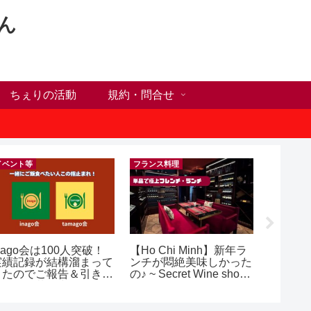
ん
ちぇりの活動
規約・問合せ
イベント等
フランス料理
nago会は100人突破！
【Ho Chi Minh】新年ラ
【ホー
実績記録が結構溜まって
ンチが悶絶美味しかった
シーズ
きたのでご報告＆引き続
の♪ ~ Secret Wine shop
に！ち
きお仲間募集中♪
and lounge
話にな
ンで平日
（テト