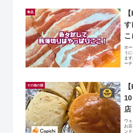
【
食品
す
こ
ホー
うに
ます
ーチ
【
その他の国
1
店！
ウェ
お店
ンド