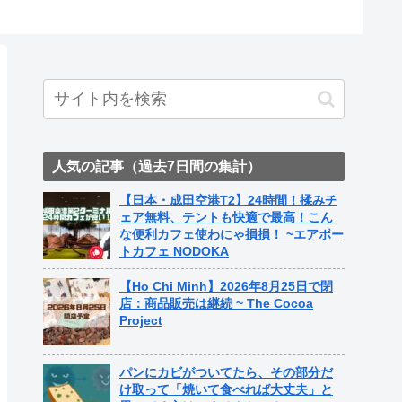
ト中営業
Fame Na
人気の記事（過去7日間の集計）
【日本・成田空港T2】24時間！揉みチ
ェア無料、テントも快適で最高！こん
な便利カフェ使わにゃ損損！ ~エアポー
トカフェ NODOKA
【Ho Chi Minh】2026年8月25日で閉
店：商品販売は継続 ~ The Cocoa
Project
パンにカビがついてたら、その部分だ
け取って「焼いて食べれば大丈夫」と