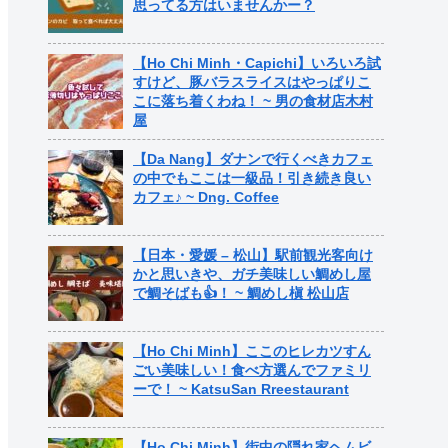
思ってる方はいませんかー？
【Ho Chi Minh・Capichi】いろいろ試
すけど、豚バラスライスはやっぱりこ
こに落ち着くわね！ ~ 男の食材店木村
屋
【Da Nang】ダナンで行くべきカフェ
の中でもここは一級品！引き続き良い
カフェ♪ ~ Dng. Coffee
【日本・愛媛 – 松山】駅前観光客向け
かと思いきや、ガチ美味しい鯛めし屋
で鯛そばも👍！ ~ 鯛めし槇 松山店
【Ho Chi Minh】ここのヒレカツすん
ごい美味しい！食べ方選んでファミリ
ーで！ ~ KatsuSan Rreestaurant
【Ho Chi Minh】街中の隠れ家ヘムビ