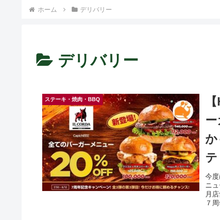
） ~
ホーム
デリバリー
デリバリー
【
ステーキ・焼肉・BBQ
ー
か
テ
今度
ニュ
月店
７周