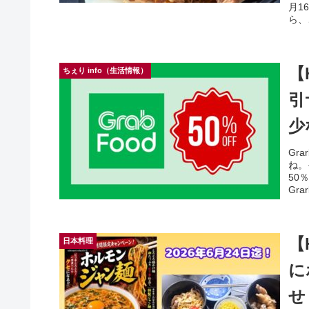
月1
ら、
【
ちぇり info（生活情報）
引
少
Gr
ね。
50
Gra
【
日本料理
に
せ