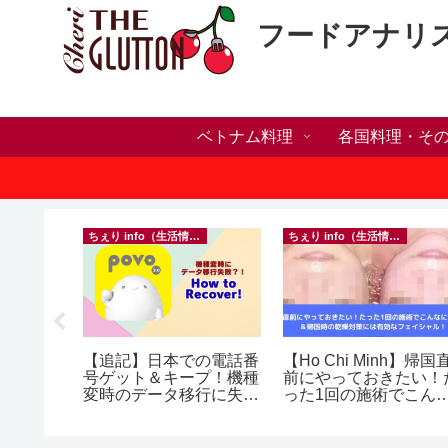
フードアナリ
ベトナム料理
各国料理・そ
）
ちぇり info（生活情報）
ちぇり info（生活情報）
ホリデー
【追記】日本での電話番
【Ho Chi Minh】帰国
おしゃれ
号ゲット＆キープ！機種
前にやっておきたい！
っとお世
変時のデータ移行に失敗
った1回の施術でこん
イルサロ
したけど復活できた話！
に違う？！ ＆帰国時の
FF！
~ povo
乾燥対策には有効なフ
期間&テ
イシャル！ ~ Roserev