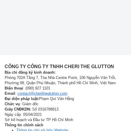
CÔNG TY CÔNG TY TNHH CHERI THE GLUTTON
Địa chỉ đăng ký kinh doanh:
Phòng 702A Tầng 7, Tòa Nhà Centre Point, 106 Nguyễn Văn Trỗi,
Phường 08, Quận Phú Nhuận, Thành phố Hồ Chí Minh, Việt Nam
Điện thoại
: (090) 927 1101
Email
:
contact@cheritheglutton.com
Đại diện pháp luật:
Phạm Quí Vân Hằng
Chức vụ
: Giám đốc
Giấy CNĐKDN:
Số 0316788813
Ngày cấp: 05/04/2021
Sở kế hoạch và Đầu tư TP Hồ Chí Minh
Thông tin chính sách
Thông tin chủ sở hữu Website