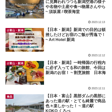
に見舞われつつも新潟空港の様子
や名物や土産や食べ物屋さんやら
~ 須坂屋 / 喫茶海堂
2023.12.13
【日本・新潟】新潟での目的は頓
@富山・新潟
挫したけどお宿のご飯が秀逸で！
~ Art Hotel 新潟
2023.12.12
【日本・新潟】一時帰国の行程内
@富山・新潟
に必ず入ってる和の旅館、今回は
新潟のお宿！ ~ 割烹旅館 日本海
2023.12.11
【日本・富山】黒部ダムの黒部に
食品
あった道の駅・とても綺麗で商品
色々楽しかった！ ~ 道の駅
KOKO くろべ