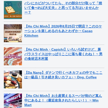
パンにカビがついてたら、その部分だけ取って「焼
いて食べれば大丈夫」と思ってる方はいませんか
ー？
【Ho Chi Minh】2026年8月25日で閉店？このロケ
ーションを楽しめるのもあとわずか ~ Cacao
Kittchen
【Ho Chi Minh・Capichi】いろいろ試すけど、豚
バラスライスはやっぱりここに落ち着くわね！ ~ 男
の食材店木村屋
【Da Nang】ダナンで行くべきカフェの中でもここ
は一級品！引き続き良いカフェ♪ ~ Dng. Coffee
【Ho Chi Minh】お土産買えるスーパが街のど真ん
中にあるよ！（最近改良されたらしい！） ~ Win
Mart