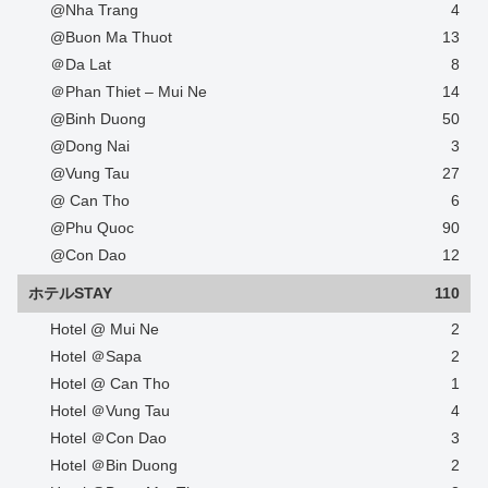
@Nha Trang
4
@Buon Ma Thuot
13
＠Da Lat
8
＠Phan Thiet – Mui Ne
14
@Binh Duong
50
@Dong Nai
3
@Vung Tau
27
@ Can Tho
6
@Phu Quoc
90
@Con Dao
12
ホテルSTAY
110
Hotel @ Mui Ne
2
Hotel ＠Sapa
2
Hotel @ Can Tho
1
Hotel ＠Vung Tau
4
Hotel ＠Con Dao
3
Hotel ＠Bin Duong
2