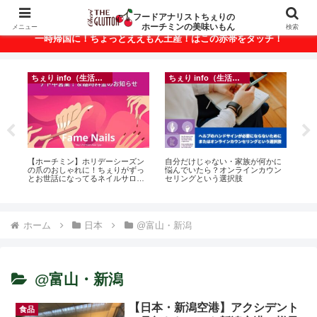
ベトナム・ホーチミンの美味いもんが満載！
フードアナリストちぇりの
ホーチミンの美味いもん
メニュー
検索
一時帰国に！ちょっとええもん土産！はこの赤帯をタッチ！
ちぇり info（生活情報）
ちぇり info（生活情報）
イ
悶絶
【ホーチミン】ホリデーシーズン
自分だけじゃない・家族が何かに
in
の爪のおしゃれに！ちぇりがずっ
悩んでいたら？オンラインカウン
結
とお世話になってるネイルサロン
セリングという選択肢
き続
で平日15％OFF！（テト前不適用
期間&テト中営業予定追記） ~
Fame Nail
ホーム
日本
@富山・新潟
@富山・新潟
【日本・新潟空港】アクシデント
食品