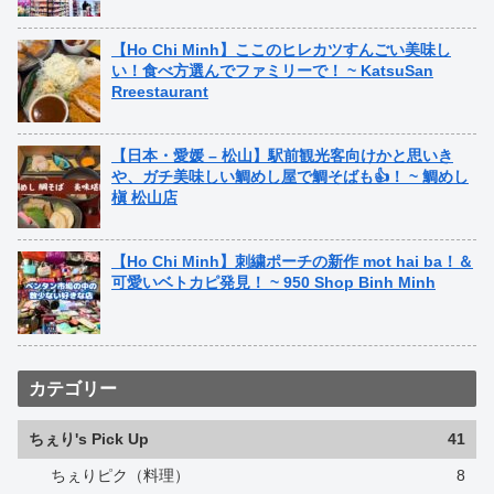
【Ho Chi Minh】ここのヒレカツすんごい美味し
い！食べ方選んでファミリーで！ ~ KatsuSan
Rreestaurant
【日本・愛媛 – 松山】駅前観光客向けかと思いき
や、ガチ美味しい鯛めし屋で鯛そばも👍！ ~ 鯛めし
槇 松山店
【Ho Chi Minh】刺繍ポーチの新作 mot hai ba！＆
可愛いベトカピ発見！ ~ 950 Shop Binh Minh
カテゴリー
ちぇり's Pick Up
41
ちぇりピク（料理）
8