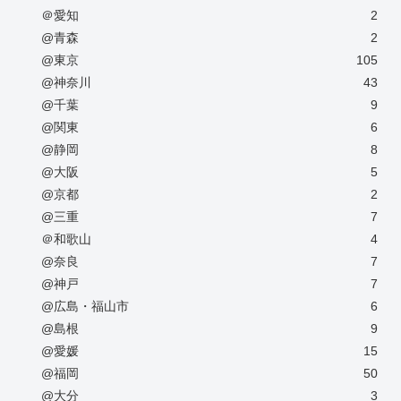
＠愛知
2
@青森
2
@東京
105
@神奈川
43
@千葉
9
@関東
6
@静岡
8
@大阪
5
@京都
2
@三重
7
＠和歌山
4
@奈良
7
@神戸
7
@広島・福山市
6
@島根
9
@愛媛
15
@福岡
50
@大分
3