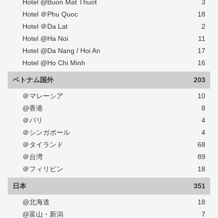
Hotel @Buon Mat Thuot
3
Hotel ＠Phu Quoc
18
Hotel ＠Da Lat
2
Hotel @Ha Noi
11
Hotel @Da Nang / Hoi An
17
Hotel @Ho Chi Minh
16
ベトナム国外
203
＠マレーシア
10
@香港
8
＠バリ
4
＠シンガポール
4
＠タイランド
68
＠台湾
89
＠フィリピン
18
日本
351
@北海道
18
@富山・新潟
7