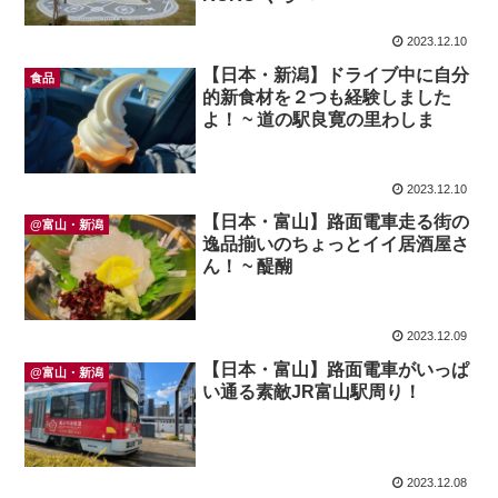
2023.12.10
【日本・新潟】ドライブ中に自分
食品
的新食材を２つも経験しました
よ！ ~ 道の駅良寛の里わしま
2023.12.10
【日本・富山】路面電車走る街の
@富山・新潟
逸品揃いのちょっとイイ居酒屋さ
ん！ ~ 醍醐
2023.12.09
【日本・富山】路面電車がいっぱ
@富山・新潟
い通る素敵JR富山駅周り！
2023.12.08