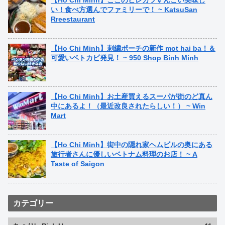
【Ho Chi Minh】ここのヒレカツすんごい美味し
い！食べ方選んでファミリーで！ ~ KatsuSan
Rreestaurant
【Ho Chi Minh】刺繍ポーチの新作 mot hai ba！＆
可愛いベトカピ発見！ ~ 950 Shop Binh Minh
【Ho Chi Minh】お土産買えるスーパが街のど真ん
中にあるよ！（最近改良されたらしい！） ~ Win
Mart
【Ho Chi Minh】街中の隠れ家ヘムビルの奥にある
旅行者さんに優しいベトナム料理のお店！ ~ A
Taste of Saigon
カテゴリー