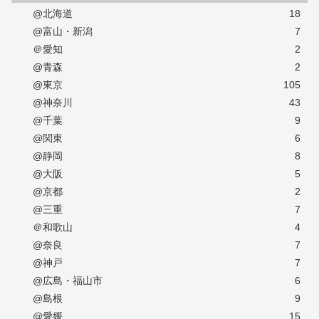
@北海道
18
@富山・新潟
7
＠愛知
2
@青森
2
@東京
105
@神奈川
43
@千葉
9
@関東
6
@静岡
8
@大阪
5
@京都
2
@三重
7
＠和歌山
4
@奈良
7
@神戸
7
@広島・福山市
6
@島根
9
@愛媛
15