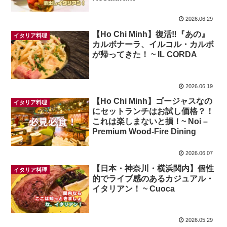
2026.06.29
【Ho Chi Minh】復活‼️『あの』
イタリア料理
カルボナーラ、イルコル・カルボ
が帰ってきた！ ~ IL CORDA
2026.06.19
【Ho Chi Minh】ゴージャスなの
イタリア料理
にセットランチはお試し価格？！
これは楽しまないと損！~ Noi –
Premium Wood-Fire Dining
2026.06.07
【日本・神奈川・横浜関内】個性
イタリア料理
的でライブ感のあるカジュアル・
イタリアン！ ~ Cuoca
2026.05.29