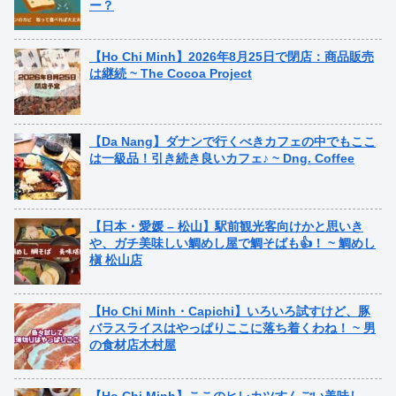
ー？
【Ho Chi Minh】2026年8月25日で閉店：商品販売
は継続 ~ The Cocoa Project
【Da Nang】ダナンで行くべきカフェの中でもここ
は一級品！引き続き良いカフェ♪ ~ Dng. Coffee
【日本・愛媛 – 松山】駅前観光客向けかと思いき
や、ガチ美味しい鯛めし屋で鯛そばも👍！ ~ 鯛めし
槇 松山店
【Ho Chi Minh・Capichi】いろいろ試すけど、豚
バラスライスはやっぱりここに落ち着くわね！ ~ 男
の食材店木村屋