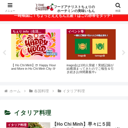
ベトナム・ホーチミンの美味いもんが満載！
フードアナリストちぇりの
ホーチミンの美味いもん
メニュー
検索
一時帰国に！ちょっとええもん土産！はこの赤帯をタッチ！
ちぇり info（生活情報）
イベント等
に
【 Ho Chi Minh】🍺 Happy Hour
inago会は100人突破！実績記録が
【H
ン
and More in Ho Chi Minh CIty 🍺
結構溜まってきたのでご報告＆引
お
き続きお仲間募集中♪
なに違う
には
Ros
ホーム
各国料理
イタリア料理
イタリア料理
【Ho Chi Minh】早々に５回
イタリア料理