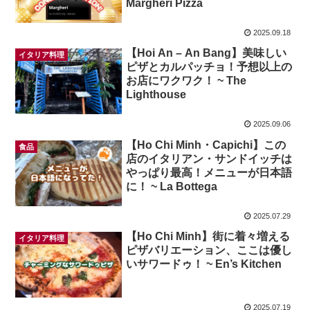
Margheri Pizza
2025.09.18
【Hoi An – An Bang】美味しい
イタリア料理
ピザとカルパッチョ！予想以上の
お店にワクワク！ ~ The
Lighthouse
2025.09.06
【Ho Chi Minh・Capichi】この
食品
店のイタリアン・サンドイッチは
やっぱり最高！メニューが日本語
に！ ~ La Bottega
2025.07.29
【Ho Chi Minh】街に着々増える
イタリア料理
ピザバリエーション、ここは優し
いサワードゥ！ ~ En’s Kitchen
2025.07.19