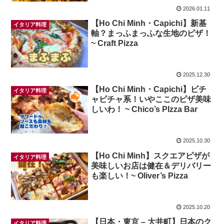
2026.01.11
【Ho Chi Minh・Capichi】新基
イタリア料理
軸？まっふまっふな生地のピザ！
~ Craft Pizza
2025.12.30
【Ho Chi Minh・Capichi】ビチ
イタリア料理
ャビチャ系！いやここのピザ美味
しいわ！ ~ Chico’s PIzza Bar
2025.10.30
【Ho Chi Minh】スクエアピザが
イタリア料理
美味しいお店は健在＆デリバリー
も楽しい！~ Oliver’s Pizza
2025.10.20
【日本・東京 – 大井町】日本のク
イタリア料理