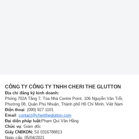
CÔNG TY CÔNG TY TNHH CHERI THE GLUTTON
Địa chỉ đăng ký kinh doanh:
Phòng 702A Tầng 7, Tòa Nhà Centre Point, 106 Nguyễn Văn Trỗi,
Phường 08, Quận Phú Nhuận, Thành phố Hồ Chí Minh, Việt Nam
Điện thoại
: (090) 927 1101
Email
:
contact@cheritheglutton.com
Đại diện pháp luật:
Phạm Quí Vân Hằng
Chức vụ
: Giám đốc
Giấy CNĐKDN:
Số 0316788813
Ngày cấp: 05/04/2021