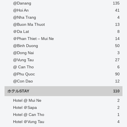
@Danang
135
@Hoi An
41
@Nha Trang
4
@Buon Ma Thuot
13
＠Da Lat
8
＠Phan Thiet – Mui Ne
14
@Binh Duong
50
@Dong Nai
3
@Vung Tau
27
@ Can Tho
6
@Phu Quoc
90
@Con Dao
12
ホテルSTAY
110
Hotel @ Mui Ne
2
Hotel ＠Sapa
2
Hotel @ Can Tho
1
Hotel ＠Vung Tau
4