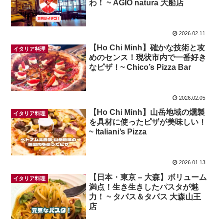
わ！ ~ AGIO natura 大船店
2026.02.11
【Ho Chi Minh】確かな技術と攻
イタリア料理
めのセンス！現状市内で一番好き
なピザ！~ Chico’s Pizza Bar
2026.02.05
【Ho Chi Minh】山岳地域の燻製
イタリア料理
を具材に使ったピザが美味しい！
~ Italiani’s Pizza
2026.01.13
【日本・東京 – 大森】ボリューム
イタリア料理
満点！生き生きしたパスタが魅
力！ ~ タパス＆タパス 大森山王
店