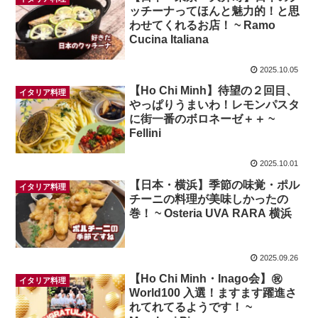
ッチーナってほんと魅力的！と思
わせてくれるお店！ ~ Ramo
Cucina Italiana
2025.10.05
【Ho Chi Minh】待望の２回目、
イタリア料理
やっぱりうまいわ！レモンパスタ
に街一番のボロネーゼ＋＋ ~
Fellini
2025.10.01
【日本・横浜】季節の味覚・ポル
イタリア料理
チーニの料理が美味しかったの
巻！ ~ Osteria UVA RARA 横浜
2025.09.26
【Ho Chi Minh・Inago会】㊗️
イタリア料理
World100 入選！ますます躍進さ
れてれてるようです！ ~