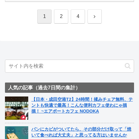
次
1
2
4
へ
人気の記事（過去7日間の集計）
【日本・成田空港T2】24時間！揉みチェア無料、テ
ントも快適で最高！こんな便利カフェ使わにゃ損
損！ ~エアポートカフェ NODOKA
パンにカビがついてたら、その部分だけ取って「焼
いて食べれば大丈夫」と思ってる方はいませんか