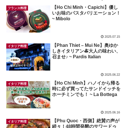
【Ho Chi Minh・Capichi】優し
フランス料理
いお味のパスタバリエーション！
~ Mibolo
2025.07.15
【Phan Thiet – Mui Ne】奥ゆか
イタリア料理
しきイタリアン🍝大人の味わい、
召ませ♪ ~ Pardis Italian
2025.06.22
【Ho Chi Minh】ハノイから帰る
イタリア料理
時に必ず買ってたサンドイッチを
ホーチミンでも！ ~ La Bottega
2025.06.16
【Phu Quoc・西側】絶賛の声が
イタリア料理
続々！48時間発酵のサワードゥ