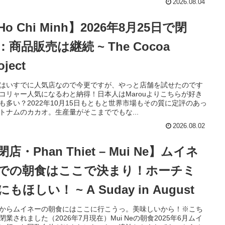
2026.08.04
Ho Chi Minh】2026年8月25日で閉
：商品販売は継続 ~ The Cocoa
oject
はいすでに人気店なので今更ですが、やっと店舗を試せたのです
コリャー人気になるわと納得！日本人はMarouよりこちらが好き
も多い？2022年10月15日もともと世界市場もその質に定評のあっ
トナムのカカオ。生産量がそこまででもな...
2026.08.02
閉店・Phan Thiet – Mui Ne】ムイネ
での朝食はここで決まり！ホーチミ
にもほしい！ ~ A Suday in August
からムイネーの朝食にはここに行こうっ。美味しいから！※こち
閉業されました（2026年7月現在）Mui Neの朝食2025年6月ムイ