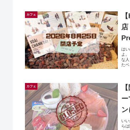
【
カフェ
店
Pr
はい
よ。
な人
たベ
【
カフェ
ー
ン
いい
らは