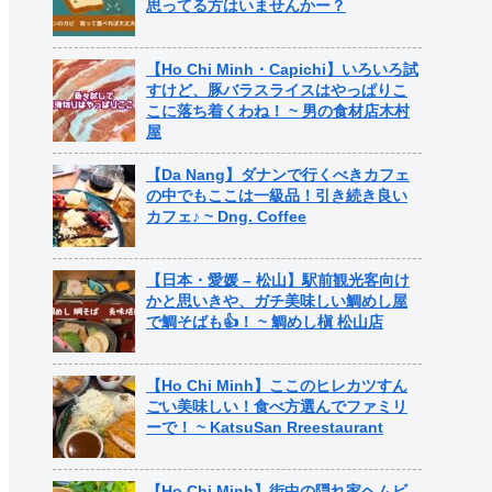
思ってる方はいませんかー？
【Ho Chi Minh・Capichi】いろいろ試
すけど、豚バラスライスはやっぱりこ
こに落ち着くわね！ ~ 男の食材店木村
屋
【Da Nang】ダナンで行くべきカフェ
の中でもここは一級品！引き続き良い
カフェ♪ ~ Dng. Coffee
【日本・愛媛 – 松山】駅前観光客向け
かと思いきや、ガチ美味しい鯛めし屋
で鯛そばも👍！ ~ 鯛めし槇 松山店
【Ho Chi Minh】ここのヒレカツすん
ごい美味しい！食べ方選んでファミリ
ーで！ ~ KatsuSan Rreestaurant
【Ho Chi Minh】街中の隠れ家ヘムビ