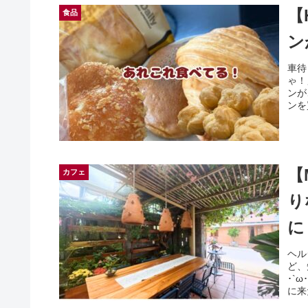
【
食品
ン
車待
ゃ！
ンが
ンを
【
カフェ
り
に！
ヘル
ど、
･`
に来