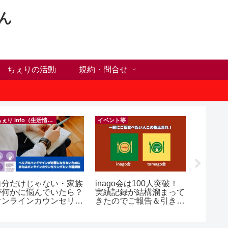
ん
ちぇりの活動
規約・問合せ
ちぇり info（生活情報）
イベント等
自分だけじゃない・家族
inago会は100人突破！
【ホー
が何かに悩んでいたら？
実績記録が結構溜まって
シーズ
オンラインカウンセリン
きたのでご報告＆引き続
に！ち
グという選択肢
きお仲間募集中♪
話にな
ンで平日
（テト