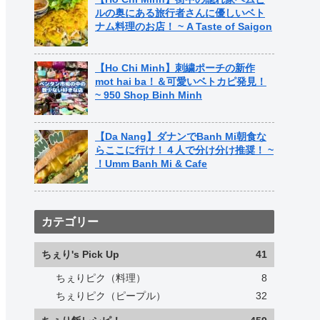
ルの奥にある旅行者さんに優しいベト
ナム料理のお店！ ~ A Taste of Saigon
【Ho Chi Minh】刺繍ポーチの新作
mot hai ba！＆可愛いベトカピ発見！
~ 950 Shop Binh Minh
【Da Nang】ダナンでBanh Mi朝食な
らここに行け！４人で分け分け推奨！ ~
！Umm Banh Mi & Cafe
カテゴリー
ちぇり's Pick Up
41
ちぇりピク（料理）
8
ちぇりピク（ピープル）
32