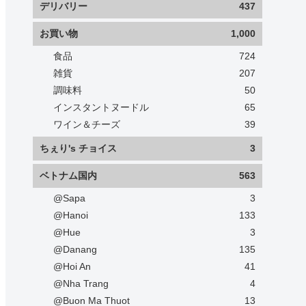
デリバリー
437
お買い物
1,000
食品
724
雑貨
207
調味料
50
インスタントヌードル
65
ワイン＆チーズ
39
ちぇり's チョイス
3
ベトナム国内
563
@Sapa
3
@Hanoi
133
@Hue
3
@Danang
135
@Hoi An
41
@Nha Trang
4
@Buon Ma Thuot
13