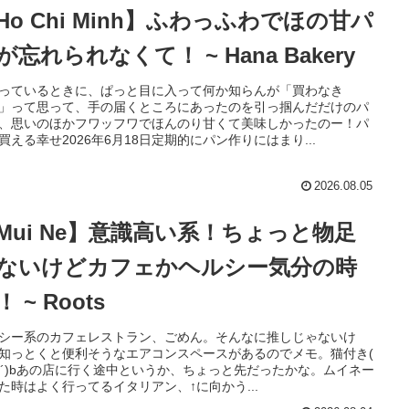
Ho Chi Minh】ふわっふわでほの甘パ
が忘れられなくて！ ~ Hana Bakery
っているときに、ぱっと目に入って何か知らんが「買わなき
」って思って、手の届くところにあったのを引っ掴んだだけのパ
、思いのほかフワッフワでほんのり甘くて美味しかったのー！パ
買える幸せ2026年6月18日定期的にパン作りにはまり...
2026.08.05
Mui Ne】意識高い系！ちょっと物足
ないけどカフェかヘルシー気分の時
 ~ Roots
シー系のカフェレストラン、ごめん。そんなに推しじゃないけ
知っとくと便利そうなエアコンスペースがあるのでメモ。猫付き(
ω･´)bあの店に行く途中というか、ちょっと先だったかな。ムイネー
た時はよく行ってるイタリアン、↑に向かう...