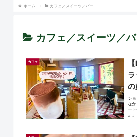
） ~
ホーム
カフェ／スイーツ／バー
カフェ／スイーツ／バ
【
カフェ
ラ
の
ショ
なか
ート
よ」