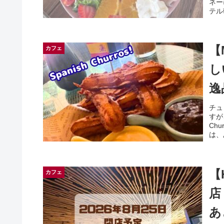
ネー
テル
【
カフェ
し
逸品
チュ
すが
Ch
は、
【
カフェ
店
あ