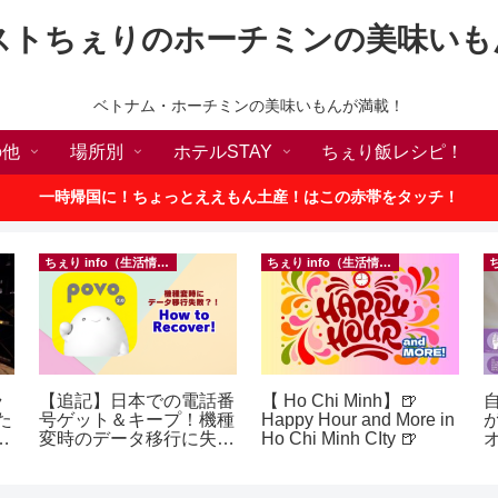
ストちぇりのホーチミンの美味いも
ベトナム・ホーチミンの美味いもんが満載！
の他
場所別
ホテルSTAY
ちぇり飯レシピ！
一時帰国に！ちょっとええもん土産！はこの赤帯をタッチ！
ちぇり info（生活情報）
ちぇり info（生活情報）
ラ
【追記】日本での電話番
【 Ho Chi Minh】🍺
た
号ゲット＆キープ！機種
Happy Hour and More in
p
変時のデータ移行に失敗
Ho Chi Minh CIty 🍺
したけど復活できた話！
~ povo