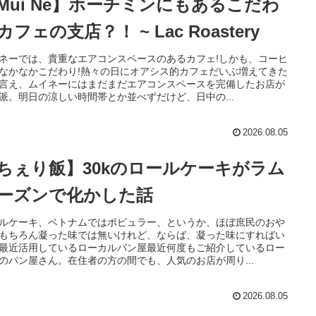
Mui Ne】ホーチミンにもあるこだわ
カフェの支店？！ ~ Lac Roastery
ネーでは、貴重なエアコンスペースのあるカフェ!しかも、コーヒ
なかなかこだわり!熱々の日にオアシス的カフェだいぶ増えてきた
言え、ムイネーにはまだまだエアコンスペースを完備したお店が
派。明日の涼しい時間帯とか並べずだけど、日中の...
2026.08.05
ちぇり飯】30kのロールケーキがラム
ーズンで化かした話
ルケーキ、ベトナムではポピュラー、というか、ほぼ庶民のおや
もちろん凝った味では無いけれど、ならば、凝った味にすればい
最近活用しているローカルパン屋最近何度もご紹介しているロー
のパン屋さん。在住者の方の間でも、人気のお店が周り...
2026.08.05