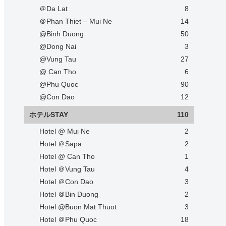
＠Da Lat
8
＠Phan Thiet – Mui Ne
14
@Binh Duong
50
@Dong Nai
3
@Vung Tau
27
@ Can Tho
6
@Phu Quoc
90
@Con Dao
12
ホテルSTAY
110
Hotel @ Mui Ne
2
Hotel ＠Sapa
2
Hotel @ Can Tho
1
Hotel ＠Vung Tau
4
Hotel ＠Con Dao
3
Hotel ＠Bin Duong
2
Hotel @Buon Mat Thuot
3
Hotel ＠Phu Quoc
18