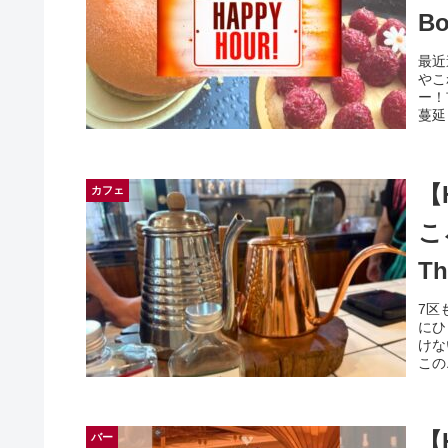
Bo
最近
やこ
ー！
蔓延
【
カフェ
こ
Th
7区
にひ
けな
この
【
バー