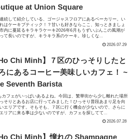
utique at Union Square
連続して紹介している、ゴージャスフロアにあるベーカリー。い
れはケーキブティック！？甘いも好きならここ、知っときましょ
市内に蔓延るキラキラケーキ2026年6月もうずいぶんこの風潮が
って長いのですが、キラキラ系のケーキ。珍しくな...
2026.07.29
Ho Chi Minh】７区のひっそりしたと
ろにあるコーヒー美味しいカフェ！ ~
e Seventh Barista
もカフェがいっぱいあるよね。今回は、繁華街から少し離れた場所
っそりとあるお店に行ってみました！ひっそり普段あまり足を向
いエリアです。そもそも、７区に行く機会が少ないので、さらに
エリアに来る事は少ないのですが、カフェを探してて...
2026.07.28
Ho Chi Minh】憧れの Shampagne