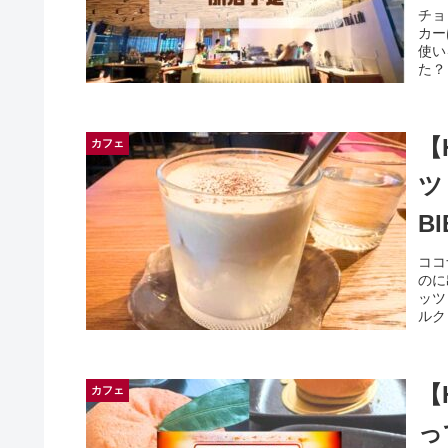
チョ
カー
使い
た？
【
カフェ
ツ
B
ココ
のに
ッツ
ルク
【
カフェ
って