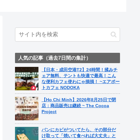
ト中営業
Fame Na
人気の記事（過去7日間の集計）
【日本・成田空港T2】24時間！揉みチ
ェア無料、テントも快適で最高！こん
な便利カフェ使わにゃ損損！ ~エアポー
トカフェ NODOKA
【Ho Chi Minh】2026年8月25日で閉
店：商品販売は継続 ~ The Cocoa
Project
パンにカビがついてたら、その部分だ
け取って「焼いて食べれば大丈夫」と