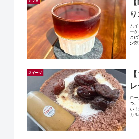
【
カフェ
り
ムイ
ーが
とは
少数
【
スイーツ
レ
ロー
つ。
い！
カル