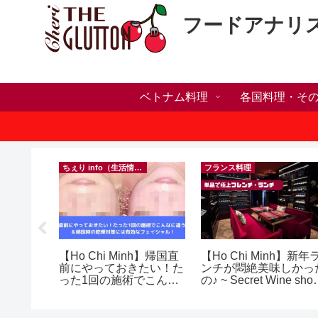
フードアナリ
ベトナム料理
各国料理・そ
）
ちぇり info（生活情報）
フランス料理
ホリデー
【Ho Chi Minh】帰国直
【Ho Chi Minh】新年
おしゃれ
前にやっておきたい！た
ンチが悶絶美味しかっ
っとお世
った1回の施術でこんな
の♪ ~ Secret Wine sho
イルサロ
に違う？！ ＆帰国時の
and lounge
FF！
乾燥対策には有効なフェ
期間&テ
イシャル！ ~ Rosereve