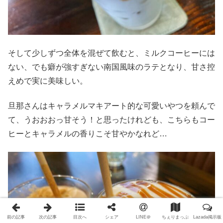
そして少しずつ全体を混ぜて飲むと、ミルクコーヒーには
ない、でも癖が強すぎない南国風味のラテとなり、甘さ控
えめで実に美味しい。
旦那さんはキャラメルマキアート的な可愛いやつを頼んで
て、うおおおっ甘そう！と思ったけれども、こちらもコー
ヒーとキャラメルの香りこそ甘やかなれど…
前の記事
次の記事
目次へ
シェア
LINE＠
ちぇりまっぷ
Lazada掲示板