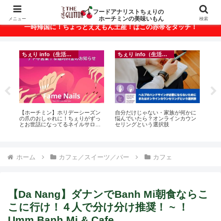
ベトナム・ホーチミンの美味いもんが満載！
フードアナリストちぇりの
ホーチミンの美味いもん
メニュー
検索
一時帰国に！ちょっとええもん土産！はこの赤帯をタッチ！
ちぇり info（生活情報）
ちぇり info（生活情報）
ト
【ホーチミン】ホリデーシーズン
自分だけじゃない・家族が何かに
【 H
行
の爪のおしゃれに！ちぇりがずっ
悩んでいたら？オンラインカウン
and 
~
とお世話になってるネイルサロン
セリングという選択肢
で平日15％OFF！（テト前不適用
期間&テト中営業予定追記） ~
Fame Nail
ホーム
カフェ／スイーツ／バー
カフェ
【Da Nang】ダナンでBanh Mi朝食ならこ
こに行け！４人で分け分け推奨！ ~ ！
Umm Banh Mi & Cafe