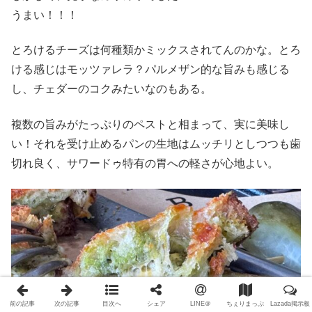
うまい！！！
とろけるチーズは何種類かミックスされてんのかな。とろ
ける感じはモッツァレラ？パルメザン的な旨みも感じる
し、チェダーのコクみたいなのもある。
複数の旨みがたっぷりのペストと相まって、実に美味し
い！それを受け止めるパンの生地はムッチリとしつつも歯
切れ良く、サワードゥ特有の胃への軽さが心地よい。
前の記事
次の記事
目次へ
シェア
LINE＠
ちぇりまっぷ
Lazada掲示板