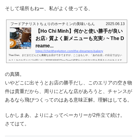
そして場所もねー、私がよく使ってる、
フードアナリストちぇりのホーチミンの美味いもん
2025.06.13
【Ho Chi Minh】何かと使い勝手が良い
お店♪ 質よく新メニューも充実♪ ~ The D
reame...
https://cheritheglutton.com/the-dreamers-bakery
Thao Dien、まだまだどんどん素敵なお店ができてますが、ここはもしや、「あのお店」の分点ではない
か？！あのお店とロゴが同じだ！2023年8月8日Thao Dienの様変わりの仕方は目を見張るものがあります
が、そこになんだか見慣れたお店が…？ここはハノイハイウェイからThao Dien通りに入ってそんなに遠く
ないところにありますんで、通りがかってご覧になってる方も多いかと思います。で、近寄ってみると、
の真隣。
うおっ。このロゴはっ。１区にある、コーヒーシフォンが美味しいお店と同じではないか？！映え狙いの
お店の作りとケーキのデザイン...
いやどこに出そうとお店の勝手だし、このエリアの空き物
件は貴重だから、周りにどんな店があろうと、チャンスが
あるなら飛びつくってのはある意味正解。理解はしてる。
しかしまあ、よりによってベーカリーが2件立て続け。
さてはて。