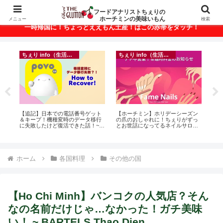
ベトナム・ホーチミンの美味いもんが満載！
フードアナリストちぇりの
ホーチミンの美味いもん
メニュー
検索
一時帰国に！ちょっとええもん土産！はこの赤帯をタッチ！
ちぇり info（生活情報）
ちぇり info（生活情報）
録が
【追記】日本での電話番号ゲット
【ホーチミン】ホリデーシーズン
自
引
＆キープ！機種変時のデータ移行
の爪のおしゃれに！ちぇりがずっ
悩
に失敗したけど復活できた話！~
とお世話になってるネイルサロン
セ
povo
で平日15％OFF！（テト前不適用
期間&テト中営業予定追記） ~
Fame Nail
ホーム
各国料理
その他の国
【Ho Chi Minh】バンコクの人気店？そん
なの名前だけじゃ…なかった！ガチ美味
い！ ~ BARTELS Thao Dien