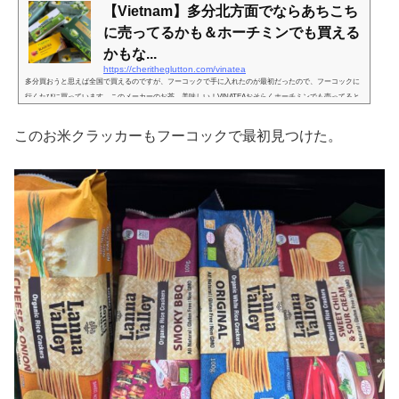
【Vietnam】多分北方面でならあちこち
に売ってるかも＆ホーチミンでも買える
かもな...
https://cheritheglutton.com/vinatea
多分買おうと思えば全国で買えるのですが、フーコックで手に入れたのが最初だったので、フーコックに
行くたびに買っています。このメーカーのお茶、美味しい！VINATEAおそらくホーチミンでも売ってると
こには売ってるし、通販使えば簡単に手に入るものだと思います。が、自分はフーコックで出会ったお品
で、フーコックに行かなかったら出会えなかったかもしれないので、義理立てしてフーコックに行った時
このお米クラッカーもフーコックで最初見つけた。
に買っている。もちろん在庫がなくなり、ホーチミンで見かけたら喜んで買うとは思うのだけどw、今の
ところ、フーコック調達ばかり...