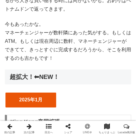
るから大きな買い物する時には向かないかも。お釣りはベ
トナムドンで返ってきます。
今もあったかな。
マネーチェンジャーが数軒隣にあった気がする。もしくは
ATM。もしくは現在周辺に数軒、マネーチェンジャーが
できてて、きっとすぐに完成するだろうから、そこを利用
するのも吉かもです！
超拡大！⬅︎NEW！
2025年1月
King Kong帝国拡張
前の記事
次の記事
目次へ
シェア
LINE＠
ちぇりまっぷ
Lazada掲示板