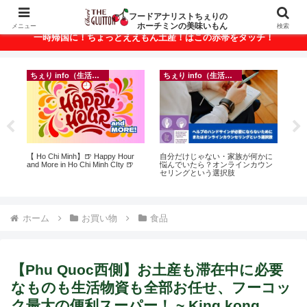
ベトナム・ホーチミンの美味いもんが満載！
フードアナリストちぇりの
ホーチミンの美味いもん
メニュー
検索
一時帰国に！ちょっとええもん土産！はこの赤帯をタッチ！
ちぇり info（生活情報）
ちぇり info（生活情報）
フ
ト
【 Ho Chi Minh】🍺 Happy Hour
自分だけじゃない・家族が何かに
【H
行
and More in Ho Chi Minh CIty 🍺
悩んでいたら？オンラインカウン
美味し
~
セリングという選択肢
sho
ホーム
お買い物
食品
【Phu Quoc西側】お土産も滞在中に必要
なものも生活物資も全部お任せ、フーコッ
ク最大の便利スーパー！ ~ King kong