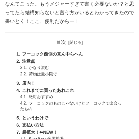
なんてこった。もうメジャーすぎて書く必要ないか？と思
ってたら結構知らないと言う方がいるとわかってきたので
書いとく！ここ、便利だからー！
目次
フーコック西側の真ん中らへん
注意点
かなり混む
荷物は最小限で
店内！
これまでに買ったあれこれ
絶対おすすめ
フーコックのものじゃないけどフーコックで出会っ
たもの
というわけで
支払い方法
超拡大！⬅︎NEW！
King Kong帝国拡張