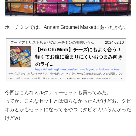
ホーチミンでは、Annam Groumet Marketにあったかな。
フードアナリストちぇりのホーチミンの美味いもん
2024.02.10
【Ho Chi Minh】チーズにもよく合う！
軽くてお腹に溜まりにくいおつまみ向き
のライ...
https://cheritheglutton.com/lanna-valley-organic-rice-crackers
チーズにアクセスが良いホーチミン。そのお供にパンやクラッカーは欠かせませんが、あまり開拓してな
いな？と思って知らない商品を買ってみたところ…？お米のクラッカー！チーズチーズチーズぅぅぅ！と
喜んで買う割には、バゲットなどでいただくことが多く、クラッカー、あんまり経験してないなーと思い
まして。で、先日、Annam Groumet Marketで見てみたんですよ。そしたら割引になってる商品があってヽ
今回はこんなミルクティーセットも買ってみた。
(・∀・)ﾉ（え、購入動機それ？）みんながお家に集まってくれた時に巻き添え試食してもらったら、結構
好評だったんですよ。私も好き...
ってか、こんなセットとは知らなかったんだけどお、タピ
オカとかもセットになってるやつ（タピオカいらんかった
けどw）