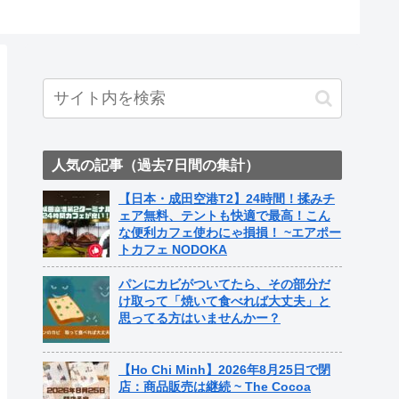
ト中営業予定追記） ~
ame Nail
人気の記事（過去7日間の集計）
【日本・成田空港T2】24時間！揉みチ
ェア無料、テントも快適で最高！こん
な便利カフェ使わにゃ損損！ ~エアポー
トカフェ NODOKA
パンにカビがついてたら、その部分だ
け取って「焼いて食べれば大丈夫」と
思ってる方はいませんかー？
【Ho Chi Minh】2026年8月25日で閉
店：商品販売は継続 ~ The Cocoa