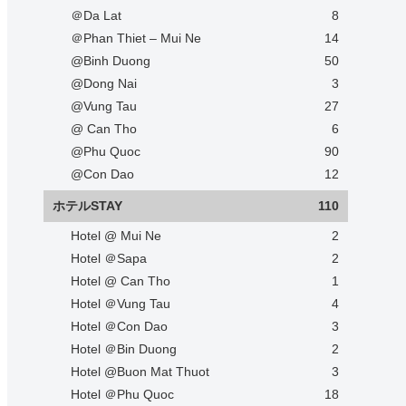
＠Da Lat
8
＠Phan Thiet – Mui Ne
14
@Binh Duong
50
@Dong Nai
3
@Vung Tau
27
@ Can Tho
6
@Phu Quoc
90
@Con Dao
12
ホテルSTAY
110
Hotel @ Mui Ne
2
Hotel ＠Sapa
2
Hotel @ Can Tho
1
Hotel ＠Vung Tau
4
Hotel ＠Con Dao
3
Hotel ＠Bin Duong
2
Hotel @Buon Mat Thuot
3
Hotel ＠Phu Quoc
18