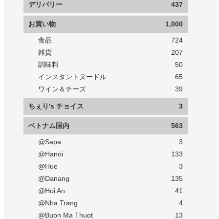
デリバリー
437
お買い物
1,000
食品
724
雑貨
207
調味料
50
インスタントヌードル
65
ワイン＆チーズ
39
ちぇり's チョイス
3
ベトナム国内
563
@Sapa
3
@Hanoi
133
@Hue
3
@Danang
135
@Hoi An
41
@Nha Trang
4
@Buon Ma Thuot
13