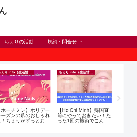
ん
ちぇりの活動
規約・問合せ
ちぇり info（生活情報）
ちぇり info（生活情報）
イベント等
【ホーチミン】ホリデー
【Ho Chi Minh】帰国直
inago
シーズンの爪のおしゃれ
前にやっておきたい！た
実績記
に！ちぇりがずっとお世
った1回の施術でこんな
きたの
話になってるネイルサロ
に違う？！ ＆帰国時の
きお仲間
ンで平日15％OFF！
乾燥対策には有効なフェ
（テト前不適用期間&テ
イシャル！ ~ Rosereve