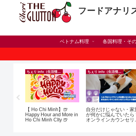
フードアナリ
ベトナム料理
各国料理・そ
ちぇり info（生活情報）
ちぇり info（生活情報）
人突破！
【 Ho Chi Minh】🍺
自分だけじゃない・家
溜まって
Happy Hour and More in
が何かに悩んでいたら
＆引き続
Ho Chi Minh CIty 🍺
オンラインカウンセリ
♪
グという選択肢