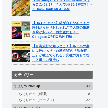
らここに行け！４人で分け分け推奨！ ~
！Umm Banh Mi & Cafe
【Ho Chi Minh】歯が白くなる？！と
評判だったりおしゃれさで人気の歯磨
き粉が安い？！お土産にも！ ~
Colagate OPTIC WHITE他
【台湾旅行の知っとこ！】ルールの裏
には理由あり・台湾MRTの『飲食禁
止』が教えてくれる、究極のおもてな
しと優しい気持ち
カテゴリー
ちぇり's Pick Up
41
ちぇりピク（料理）
8
ちぇりピク（ピープル）
32