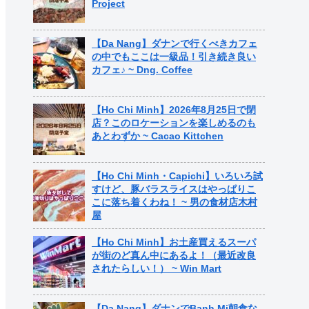
Project
【Da Nang】ダナンで行くべきカフェ
の中でもここは一級品！引き続き良い
カフェ♪ ~ Dng. Coffee
【Ho Chi Minh】2026年8月25日で閉
店？このロケーションを楽しめるのも
あとわずか ~ Cacao Kittchen
【Ho Chi Minh・Capichi】いろいろ試
すけど、豚バラスライスはやっぱりこ
こに落ち着くわね！ ~ 男の食材店木村
屋
【Ho Chi Minh】お土産買えるスーパ
が街のど真ん中にあるよ！（最近改良
されたらしい！） ~ Win Mart
【Da Nang】ダナンでBanh Mi朝食な