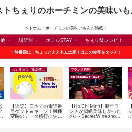
ストちぇりのホーチミンの美味いも
ベトナム・ホーチミンの美味いもんが満載！
の他
場所別
ホテルSTAY
ちぇり飯レシピ！
一時帰国に！ちょっとええもん土産！はこの赤帯をタッチ！
ちぇり info（生活情報）
フランス料理
族
【追記】日本での電話番
【Ho Chi Minh】新年ラ
？
号ゲット＆キープ！機種
ンチが悶絶美味しかった
ン
変時のデータ移行に失敗
の♪ ~ Secret Wine shop
したけど復活できた話！
and lounge
~ povo