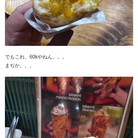
でもこれ、60kやねん。。。
まぢか。。。