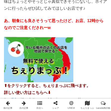
味はちょっとやそっとじゃ真似できそうにないし、ホイア
ンに行ったらぜひ試してみてほしいお店です♪
あ、朝食にも良さそうって思ったけど、お店、12時から
なのでご注意くだされーw
⬆︎をクリックすると、ちぇりまっぷに飛べます。
詳しい使い方はこちらへ⬇︎
ttps://cheritheglutton.com/cherimap-manual/
前の記事
次の記事
目次へ
シェア
LINE＠
ちぇりまっぷ
Lazada掲示板