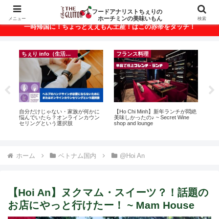
ベトナム・ホーチミンの美味いもんが満載！
フードアナリストちぇりの
ホーチミンの美味いもん
メニュー
検索
一時帰国に！ちょっとええもん土産！はこの赤帯をタッチ！
ちぇり info（生活情報）
フランス料理
ト
自分だけじゃない・家族が何かに
【Ho Chi Minh】新年ランチが悶絶
【H
行
悩んでいたら？オンラインカウン
美味しかったの♪ ~ Secret Wine
お
~
セリングという選択肢
shop and lounge
なに違う
には
Ros
ホーム
ベトナム国内
@Hoi An
【Hoi An】ヌクマム・スイーツ？！話題の
お店にやっと行けたー！ ~ Mam House