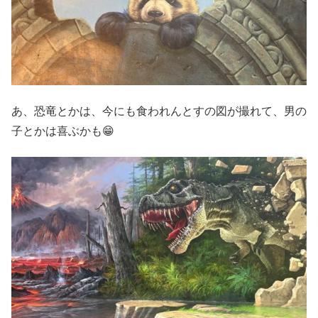
あ、恐竜とかは、今にも食われんとすの図が撮れて、男の
子とかは喜ぶかも😁