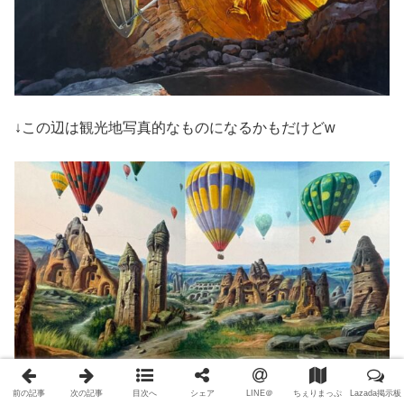
↓この辺は観光地写真的なものになるかもだけどw
前の記事
次の記事
目次へ
シェア
LINE＠
ちぇりまっぷ
Lazada掲示板