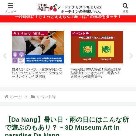
ベトナム・ホーチミンの美味いもんが満載！
フードアナリストちぇりの
ホーチミンの美味いもん
メニュー
検索
一時帰国に！ちょっとええもん土産！はこの赤帯をタッチ！
ちぇり info（生活情報）
イベント等
悶絶
自分だけじゃない・家族が何かに
inago会は100人突破！実績記録が
【
悩んでいたら？オンラインカウン
結構溜まってきたのでご報告＆引
＆
セリングという選択肢
き続きお仲間募集中♪
に
pov
ホーム
イベント等
【Da Nang】暑い日・雨の日にはこんな所
で遊ぶのもあり？ ~ 3D Museum Art in
paradise Da Nang