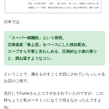
存在。引き算の美学、「桐玉」。麺、塩ダレ、卵。以上。 誤魔化しの効かない真
剣勝負。スープ不要。 麺の完成度を味わうための、最も合理的手段。素材への絶
対的自信が生んだシグネチャーメニュー。
日本では、
「スーパー桐麺粉」という発明。
北海道産「春よ恋」を
ベースにした独自配合。
スープすら不要と言わしめる、
圧倒的な小麦の香り
と、
跳ね返すようなコシ。
ということで、麺をものすごく大切にされていらっしゃる
お店のご様子。
先行してFumeさんとコラボをされていたのですが、この
時ちょうど私ホーチミンになくて伺えなかったんですよ
ね。