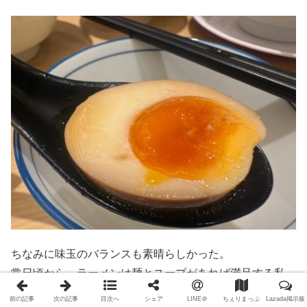
ちなみに味玉のバランスも素晴らしかった。
常日頃から、ラーメンは麺とスープがあれば満足する私。
前の記事
次の記事
目次へ
シェア
LINE＠
ちぇりまっぷ
Lazada掲示板