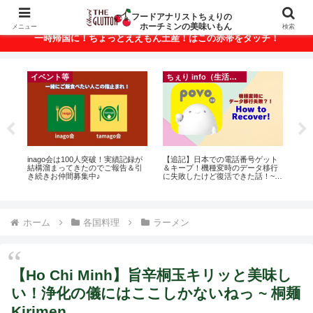
ベトナム・ホーチミンの美味いもんが満載！
フードアナリストちぇりの
ホーチミンの美味いもん
メニュー
検索
一時帰国に！ちょっとええもん土産！はこの赤帯をタッチ！
イベント等
ちぇり info（生活情報）
r
inago会は100人突破！実績記録が
【追記】日本での電話番号ゲット
【

結構溜まってきたのでご報告＆引
＆キープ！機種変時のデータ移行
の
き続きお仲間募集中♪
に失敗したけど復活できた話！~
と
povo
で平
期間
Fam
ホーム
各国料理
ラーメン
【Ho Chi Minh】旨辛桐玉キリッと美味し
い！浄化の儀にはここしかないねっ ~ 桐麺
Kirimen