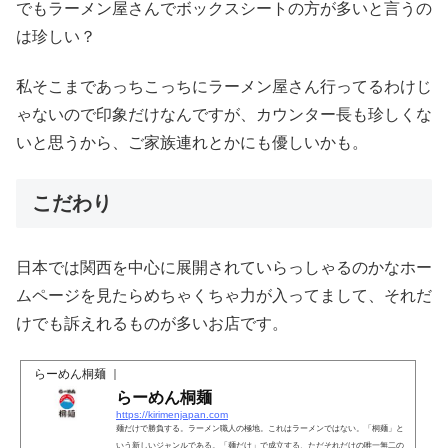
でもラーメン屋さんでボックスシートの方が多いと言うの
は珍しい？
私そこまであっちこっちにラーメン屋さん行ってるわけじ
ゃないので印象だけなんですが、カウンター長も珍しくな
いと思うから、ご家族連れとかにも優しいかも。
こだわり
日本では関西を中心に展開されていらっしゃるのかなホー
ムページを見たらめちゃくちゃ力が入ってまして、それだ
けでも訴えれるものが多いお店です。
らーめん桐麺 ｜
らーめん桐麺
https://kirimenjapan.com
麺だけで勝負する。ラーメン職人の極地。これはラーメンではない。「桐麺」と
いう新しいジャンルである。「麺だけ」で成立する、ただそれだけの唯一無二の