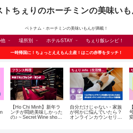
ストちぇりのホーチミンの美味いも
ベトナム・ホーチミンの美味いもんが満載！
の他
場所別
ホテルSTAY
ちぇり飯レシピ！
一時帰国に！ちょっとええもん土産！はこの赤帯をタッチ！
フランス料理
ちぇり info（生活情報）
【Ho Chi Minh】新年ラ
自分だけじゃない・家族
in
ンチが悶絶美味しかった
が何かに悩んでいたら？
の♪ ~ Secret Wine shop
オンラインカウンセリン
and lounge
グという選択肢
~