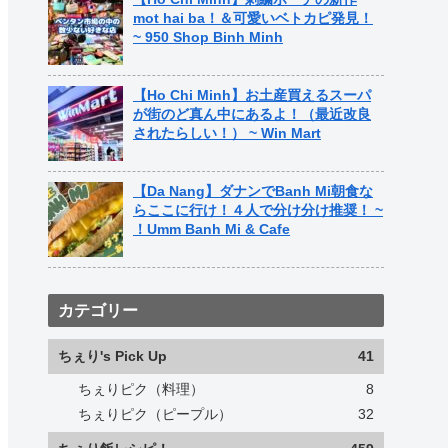
mot hai ba！＆可愛いベトカピ発見！
~ 950 Shop Binh Minh
【Ho Chi Minh】お土産買えるスーパ
が街のど真ん中にあるよ！（最近改良
されたらしい！） ~ Win Mart
【Da Nang】ダナンでBanh Mi朝食な
らここに行け！４人で分け分け推奨！ ~
！Umm Banh Mi & Cafe
カテゴリー
ちぇり's Pick Up
41
ちぇりピク（料理）
8
ちぇりピク（ピープル）
32