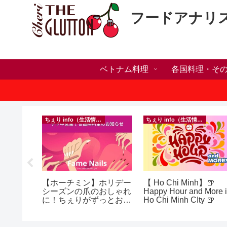
フードアナリ
ベトナム料理
各国料理・そ
）
ちぇり info（生活情報）
ちぇり info（生活情報）
h】帰国直
【ホーチミン】ホリデー
【 Ho Chi Minh】🍺
たい！た
シーズンの爪のおしゃれ
Happy Hour and More 
でこんな
に！ちぇりがずっとお世
Ho Chi Minh CIty 🍺
話になってるネイルサロ
効なフェ
ンで平日15％OFF！
ereve
（テト前不適用期間&テ