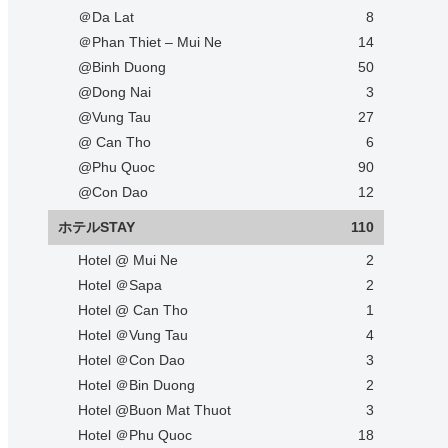
＠Da Lat
8
＠Phan Thiet – Mui Ne
14
@Binh Duong
50
@Dong Nai
3
@Vung Tau
27
@ Can Tho
6
@Phu Quoc
90
@Con Dao
12
ホテルSTAY
110
Hotel @ Mui Ne
2
Hotel ＠Sapa
2
Hotel @ Can Tho
1
Hotel ＠Vung Tau
4
Hotel ＠Con Dao
3
Hotel ＠Bin Duong
2
Hotel @Buon Mat Thuot
3
Hotel ＠Phu Quoc
18