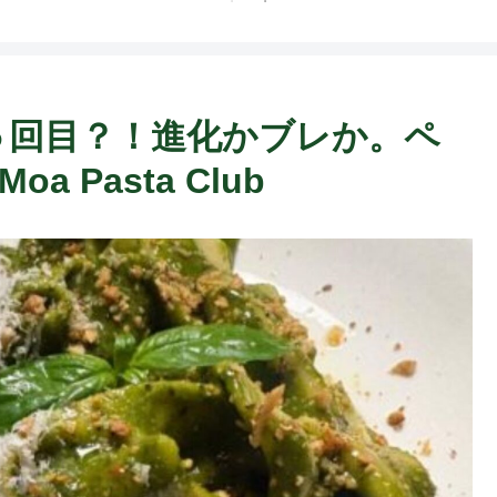
々に５回目？！進化かブレか。ペ
a Pasta Club