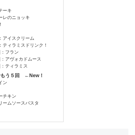
テーキ
ーレのニョッキ
！
：アイスクリーム
：ティラミスドリンク！
類：フラン
類：アヴォカドムース
類：ティラミス
もう５回 ←New！
イン
ーチキン
リームソースパスタ