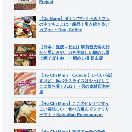
Project
【Da Nang】ダナンで行くべきカフェ
の中でもここは一級品！引き続き良い
カフェ♪ ~ Dng. Coffee
【日本・愛媛 – 松山】駅前観光客向け
かと思いきや、ガチ美味しい鯛めし屋
で鯛そばも👍！ ~ 鯛めし槇 松山店
【Ho Chi Minh・Capichi】いろいろ試
すけど、豚バラスライスはやっぱりこ
こに落ち着くわね！ ~ 男の食材店木村
屋
【Ho Chi Minh】ここのヒレカツすん
ごい美味しい！食べ方選んでファミリ
ーで！ ~ KatsuSan Rreestaurant
【Ho Chi Minh】刺繍ポーチの新作