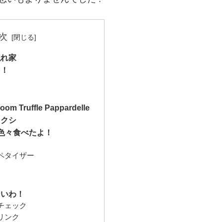
次
隠れ家
内！
om Truffle Pappardelle
タクシ
色々食べたよ！
ペタイザー
しいわ！
チェック
リンク