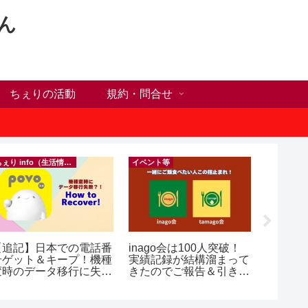
ん
ちぇりの活動
規約・問合せ
ちぇり info（生活情報）
イベント等
【追記】日本での電話番
inago会は100人突破！
【Ho C
号ゲット＆キープ！機種
実績記録が結構溜まって
前にや
変時のデータ移行に失敗
きたのでご報告＆引き続
った1
したけど復活できた話！
きお仲間募集中♪
に違う？！ ＆
 povo
乾燥対
イシャル！