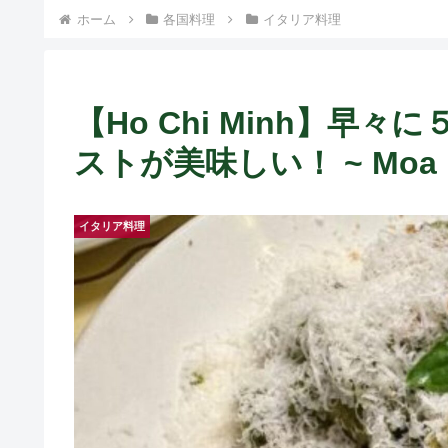
ト中営業予定追記） ~
ホーム
各国料理
イタリア料理
Fame Nail
【Ho Chi Minh】早
ストが美味しい！ ~ Moa Mo
イタリア料理