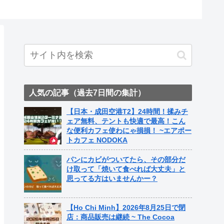
人気の記事（過去7日間の集計）
【日本・成田空港T2】24時間！揉みチ
ェア無料、テントも快適で最高！こん
な便利カフェ使わにゃ損損！ ~エアポー
トカフェ NODOKA
パンにカビがついてたら、その部分だ
け取って「焼いて食べれば大丈夫」と
思ってる方はいませんかー？
【Ho Chi Minh】2026年8月25日で閉
店：商品販売は継続 ~ The Cocoa