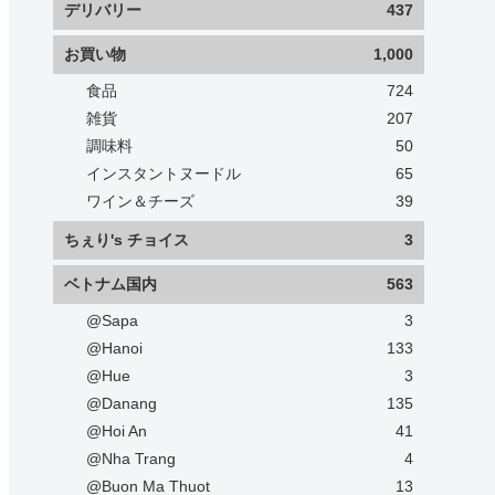
デリバリー
437
お買い物
1,000
食品
724
雑貨
207
調味料
50
インスタントヌードル
65
ワイン＆チーズ
39
ちぇり's チョイス
3
ベトナム国内
563
@Sapa
3
@Hanoi
133
@Hue
3
@Danang
135
@Hoi An
41
@Nha Trang
4
@Buon Ma Thuot
13