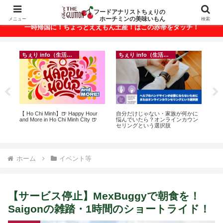
ベトナム・ホーチミンの美味いもんが満載！
フードアナリストちぇりの
ホーチミンの美味いもん
メニュー
検索
一時帰国に！ちょっとええもん土産！はこの赤帯をタッチ！
ちぇり info（生活情報）
ちぇり info（生活情報）
イ
ト
【 Ho Chi Minh】🍺 Happy Hour
自分だけじゃない・家族が何かに
in
行
and More in Ho Chi Minh CIty 🍺
悩んでいたら？オンラインカウン
結
~
セリングという選択肢
き続
ホーム
イベント等
【サービス停止】MexBuggyで朝食を！
Saigonの雑踏・1時間のショートライド！