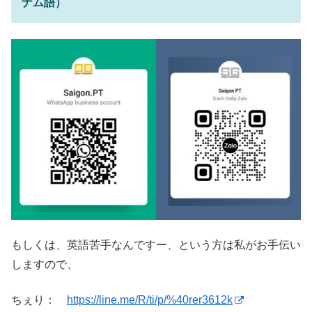
ナム語）
もしくは、英語苦手なんですー、という方は私がお手伝い
しますので、
ちぇり：
https://line.me/R/ti/p/%40rer3612k