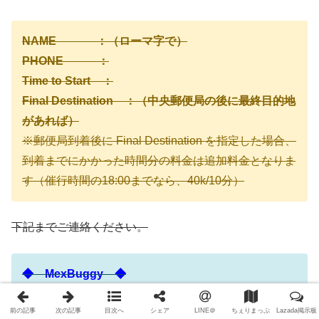
NAME ：（ローマ字で）
PHONE ：
Time to Start ：
Final Destination ：（中央郵便局の後に最終目的地
があれば）
※郵便局到着後に Final Destination を指定した場合、
到着までにかかった時間分の料金は追加料金となりま
す（催行時間の18:00までなら、40k/10分）
下記までご連絡ください。
◆ MexBuggy ◆
Tel：1900 88 6869（英語・ベトナム語）
前の記事
次の記事
目次へ
シェア
LINE＠
ちぇりまっぷ
Lazada掲示板
または 02 8668 3 6868（日本語・ベトナム語）