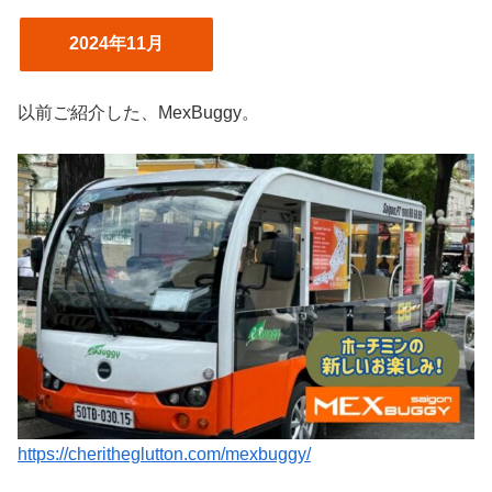
2024年11月
以前ご紹介した、MexBuggy。
https://cheritheglutton.com/mexbuggy/