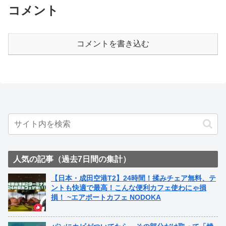
コメント
コメントを書き込む
人気の記事（過去7日間の集計）
【日本・成田空港T2】24時間！揉みチェア無料、テ
ントも快適で最高！こんな便利カフェ使わにゃ損
損！ ~エアポートカフェ NODOKA