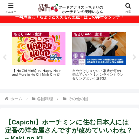
ベトナム・ホーチミンの美味いもんが満載！
フードアナリストちぇりの
ホーチミンの美味いもん
メニュー
検索
一時帰国に！ちょっとええもん土産！はこの赤帯をタッチ！
ちぇり info（生活情報）
ちぇり info（生活情報）
イ
悶絶
【 Ho Chi Minh】🍺 Happy Hour
自分だけじゃない・家族が何かに
in
and More in Ho Chi Minh CIty 🍺
悩んでいたら？オンラインカウン
結
セリングという選択肢
き続
ホーム
各国料理
その他の国
【Capichi】ホーチミンに住む日本人には
定番の洋食屋さんですが改めていいわね？
~ Kaki no KI