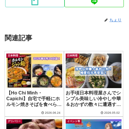
ちぇり
関連記事
日本料理
日本料理
【Ho Chi Minh・
お手頃日本料理屋さんでシ
Capichi】自宅で手軽にホ
ンプル美味しい冷やし中華
ルモン焼きそばを食べられ
＆おかずの数々に遭遇する
る幸せ！~ HORUMON 木
など！ ~ 田中亭 Tanaka
2026.06.24
2026.05.02
村屋
Tei
デリバリー
イベント等