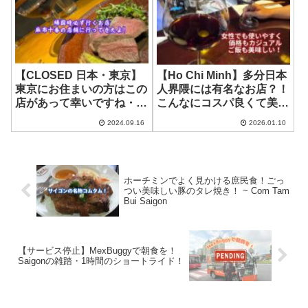
【CLOSED 日本・東京】
【Ho Chi Minh】多分日本
東京にお住まいの方はこの
人界隈には有名なお店？！
店があって幸いですね・ぐ
こんなにコスパ良くて美味
っさんの新しいお店に行っ
しいとは！ ~ k-wine bar
2024.09.16
2026.01.10
てきたよ！~ Burger Occi
ホーチミンでよく見かける庶民食！ごっ
つい美味しい豚のタレ焼き！ ~ Com Tam
Bui Saigon
【サービス停止】MexBuggyで朝食を！
Saigonの雑踏・1時間のショートライド！