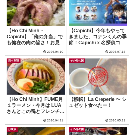
【Ho Chi Minh・
【Capichi】今年もやって
Capichi】「俺の弁当」で
きました、コナンくんの季
も健在の肉の旨さ！お見
節！Capichi x 名探偵コナ
事！ ~ IL COORDA
ン・オリジナルバッジ、今
2026.04.10
2026.07.18
年もコンプリートするわ
よ！
日本料理
その他の国
【Ho Chi Minh】FUME月
【移転】La Creperie 〜 シ
１ラーメン・今月は LUA
ュゼット食べたー！
さんとこの鴨とフレンチ・
ワンタン・トッピング！ ~
2026.04.21
2026.05.21
FUME Ramen
@東京
その他の国