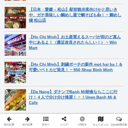
【日本・愛媛 – 松山】駅前観光客向けかと思いき
や、ガチ美味しい鯛めし屋で鯛そばも👍！ ~ 鯛めし
槇 松山店
【Ho Chi Minh】お土産買えるスーパが街のど真ん
中にあるよ！（最近改良されたらしい！） ~ Win
Mart
【Ho Chi Minh】刺繍ポーチの新作 mot hai ba！＆
可愛いベトカピ発見！ ~ 950 Shop Binh Minh
【Da Nang】ダナンでBanh Mi朝食ならここに行
け！４人で分け分け推奨！ ~ ！Umm Banh Mi &
Cafe
カテゴリー
前の記事
次の記事
目次へ
シェア
LINE＠
ちぇりまっぷ
Lazada掲示板