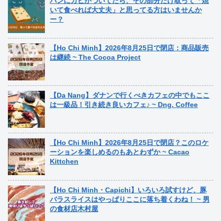
パンにカビがついてたら、その部分だけ取って「焼
いて食べれば大丈夫」と思ってる方はいませんか
ー？
【Ho Chi Minh】2026年8月25日で閉店：商品販売
は継続 ~ The Cocoa Project
【Da Nang】ダナンで行くべきカフェの中でもここ
は一級品！引き続き良いカフェ♪ ~ Dng. Coffee
【Ho Chi Minh】2026年8月25日で閉店？このロケ
ーションを楽しめるのもあとわずか ~ Cacao
Kittchen
【Ho Chi Minh・Capichi】いろいろ試すけど、豚
バラスライスはやっぱりここに落ち着くわね！ ~ 男
の食材店木村屋