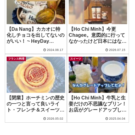
【Da Nang】カカオに特
【Ho Chi Minh】今更
化しチョコを出してないの
Chagee。意図的に行って
がいい！ ~ HeyDay
なかったけど日本にはない
Cacao Station
らしいということで、旅行
2024.08.17
2026.07.15
者さんと一緒に行ってみた
~ Chagee
フランス料理
スイーツ
【閉業】ホーチミンの歴史
【Ho Chi Minh】牛乳と生
の一つと言って良いライ
姜だけの不思議なプリン！
ト・フレンチ＆スイーツで
お店がグレードアップして
定評のあるお店が移転しま
たよ！ ~ Tian Xinh
2026.05.02
2025.04.04
した！ ~ Une Journée à
Paris