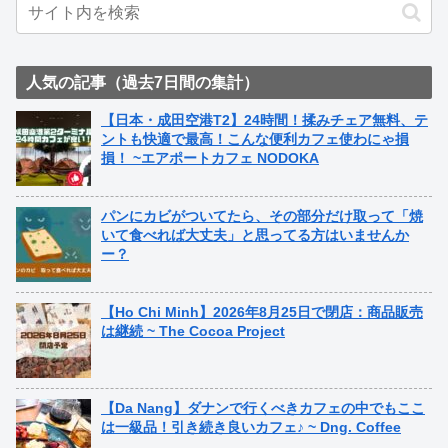
人気の記事（過去7日間の集計）
【日本・成田空港T2】24時間！揉みチェア無料、テ
ントも快適で最高！こんな便利カフェ使わにゃ損
損！ ~エアポートカフェ NODOKA
パンにカビがついてたら、その部分だけ取って「焼
いて食べれば大丈夫」と思ってる方はいませんか
ー？
【Ho Chi Minh】2026年8月25日で閉店：商品販売
は継続 ~ The Cocoa Project
【Da Nang】ダナンで行くべきカフェの中でもここ
は一級品！引き続き良いカフェ♪ ~ Dng. Coffee