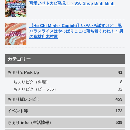
可愛いベトカピ発見！ ~ 950 Shop Binh Minh
【Ho Chi Minh・Capichi】いろいろ試すけど、豚
バラスライスはやっぱりここに落ち着くわね！ ~ 男
の食材店木村屋
カテゴリー
ちぇり's Pick Up
41
ちぇりピク（料理）
8
ちぇりピク（ピープル）
32
ちぇり飯レシピ！
459
イベント等
173
ちぇり info（生活情報）
539