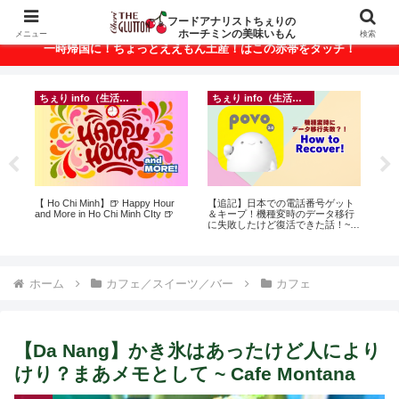
ベトナム・ホーチミンの美味いもんが満載！
フードアナリストちぇりの
ホーチミンの美味いもん
メニュー
検索
一時帰国に！ちょっとええもん土産！はこの赤帯をタッチ！
ちぇり info（生活情報）
ちぇり info（生活情報）
悶絶
【 Ho Chi Minh】🍺 Happy Hour
【追記】日本での電話番号ゲット
自
and More in Ho Chi Minh CIty 🍺
＆キープ！機種変時のデータ移行
悩
に失敗したけど復活できた話！~
セ
povo
ホーム
カフェ／スイーツ／バー
カフェ
【Da Nang】かき氷はあったけど人により
けり？まあメモとして ~ Cafe Montana