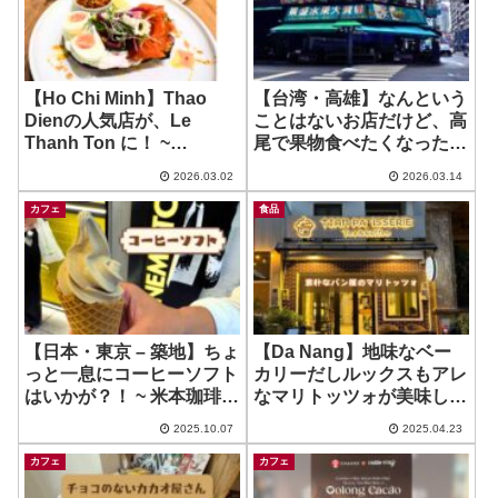
【Ho Chi Minh】Thao
【台湾・高雄】なんという
Dienの人気店が、Le
ことはないお店だけど、高
Thanh Ton に！ ~
尾で果物食べたくなった時
BARTELS Sonatus
にいいかなーって♪ ~ 景盛
2026.03.02
2026.03.14
水果行 Jingsheng
shuiguo hang
カフェ
食品
【日本・東京 – 築地】ちょ
【Da Nang】地味なベー
っと一息にコーヒーソフト
カリーだしルックスもアレ
はいかが？！ ~ 米本珈琲
なマリトッツォが美味しか
新店
った件w ~ Tian Patisserie
2025.10.07
2025.04.23
カフェ
カフェ