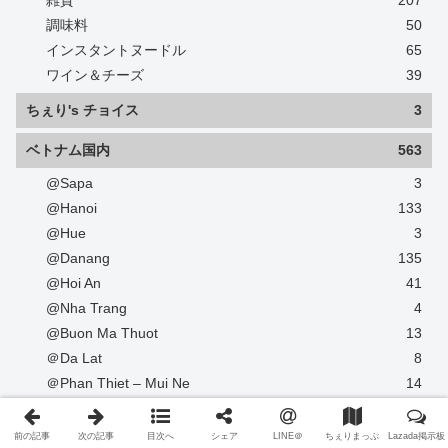
雑貨
207
調味料
50
インスタントヌードル
65
ワイン＆チーズ
39
ちぇり's チョイス
3
ベトナム国内
563
@Sapa
3
@Hanoi
133
@Hue
3
@Danang
135
@Hoi An
41
@Nha Trang
4
@Buon Ma Thuot
13
＠Da Lat
8
＠Phan Thiet – Mui Ne
14
@Binh Duong
50
@Dong Nai
3
前の記事
次の記事
目次へ
シェア
LINE＠
ちぇりまっぷ
Lazada掲示板