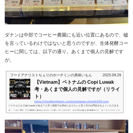
ダナンは中部でコーヒー農園にも近い位置にあるので、嘘
を言っているわけではないと思うのですが、生体発酵コー
ヒーに関しては、以下の通り。あくまで個人の見解です
が。
フードアナリストちぇりのホーチミンの美味いもん
2025.09.29
【Vietnam】ベトナムの Copi Luwak
考・あくまで個人の見解ですが（リライ
ト）
https://cheritheglutton.com/cherimeap-cherish046-copi
ベトナムにも Copi Luwak がある？と言う前提でお求めになりたいと言う方のお問合せをよくいただきま
す。これに関しては簡単に勧められないと思っているので、その辺の個人的考察をば。※こちらはちぇり
まっぷにて限定公開していた記事のリライトとなりますCopi LuwakとはCopi Luwakはインドネシアの、Lu
wak＝ジャコウネコを介して生産されたコーヒー。介して、と言うのは、ジャコウネコがコーヒーの実を
食べ、未消化のまま糞と一緒に排泄されたタネの部分＝コーヒー豆を」用いたコーヒーだから。消化プロ
セスにおける発酵作用がまめに...