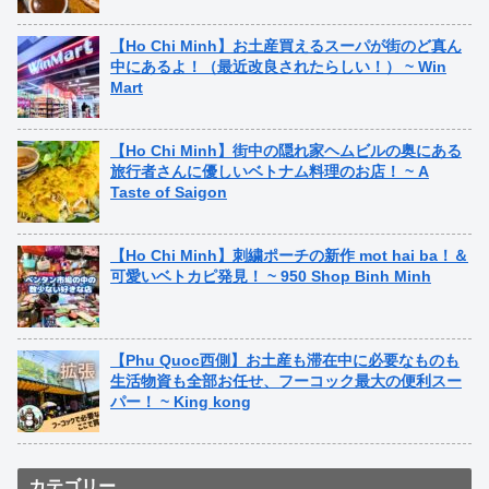
【Ho Chi Minh】お土産買えるスーパが街のど真ん
中にあるよ！（最近改良されたらしい！） ~ Win
Mart
【Ho Chi Minh】街中の隠れ家ヘムビルの奥にある
旅行者さんに優しいベトナム料理のお店！ ~ A
Taste of Saigon
【Ho Chi Minh】刺繍ポーチの新作 mot hai ba！＆
可愛いベトカピ発見！ ~ 950 Shop Binh Minh
【Phu Quoc西側】お土産も滞在中に必要なものも
生活物資も全部お任せ、フーコック最大の便利スー
パー！ ~ King kong
カテゴリー