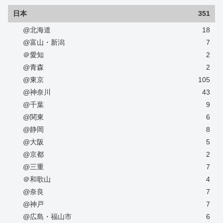
日本
351
@北海道
18
@富山・新潟
7
＠愛知
2
@青森
2
@東京
105
@神奈川
43
@千葉
9
@関東
6
@静岡
8
@大阪
5
@京都
2
@三重
7
＠和歌山
4
@奈良
7
@神戸
7
@広島・福山市
6