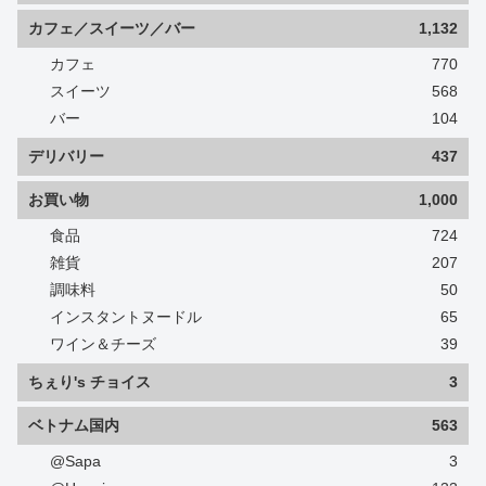
カフェ／スイーツ／バー
1,132
カフェ
770
スイーツ
568
バー
104
デリバリー
437
お買い物
1,000
食品
724
雑貨
207
調味料
50
インスタントヌードル
65
ワイン＆チーズ
39
ちぇり's チョイス
3
ベトナム国内
563
@Sapa
3