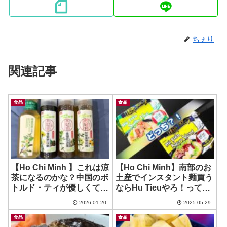
ちぇり
関連記事
食品
食品
【Ho Chi Minh 】これは涼
【Ho Chi Minh】南部のお
茶になるのかな？中国のボ
土産でインスタント麺買う
トルド・ティが優しくて美
ならHu Tieuやろ！って時
味しかった件！
にチョイ情報 ~ Hu Tieu
2026.01.20
2025.05.29
Nhip Songシリーズ
食品
食品