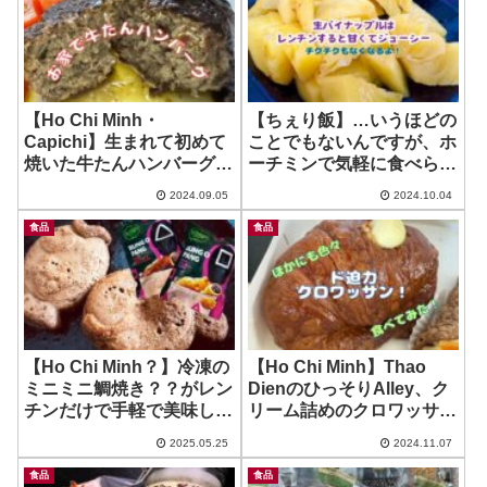
【Ho Chi Minh・
【ちぇり飯】…いうほどの
Capichi】生まれて初めて
ことでもないんですが、ホ
焼いた牛たんハンバーグは
ーチミンで気軽に食べられ
しっとりで美味しい！ ~ 木
るパイナップルをイガイガ
2024.09.05
2024.10.04
村屋さんの牛たんハンバー
なしで食べる！
グの種！
食品
食品
【Ho Chi Minh？】冷凍の
【Ho Chi Minh】Thao
ミニミニ鯛焼き？？がレン
DienのひっそりAlley、ク
チンだけで手軽で美味し
リーム詰めのクロワッサン
い！ ~ BUNG O PANGシ
やパネトーネが美味しいイ
2025.05.25
2024.11.07
リーズ
タリアンベーカリー！ ~
Peppe`s Forno
食品
食品