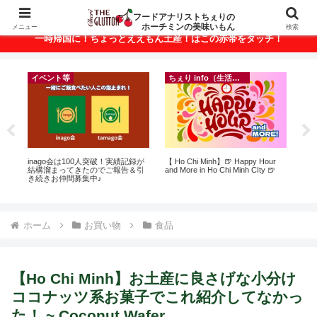
ベトナム・ホーチミンの美味いもんが満載！
フードアナリストちぇりの
ホーチミンの美味いもん
メニュー
検索
一時帰国に！ちょっとええもん土産！はこの赤帯をタッチ！
イベント等
ちぇり info（生活情報）
ト
inago会は100人突破！実績記録が
【 Ho Chi Minh】🍺 Happy Hour
自
行
結構溜まってきたのでご報告＆引
and More in Ho Chi Minh CIty 🍺
悩
~
き続きお仲間募集中♪
セ
ホーム
お買い物
食品
【Ho Chi Minh】お土産に良さげな小分け
ココナッツ系お菓子でこれ紹介してなかっ
た！ ~ Coconut Wafer