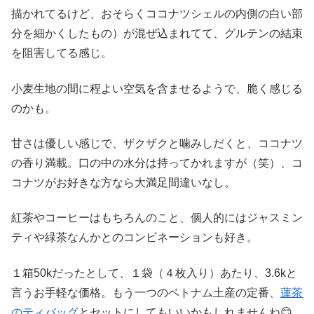
描かれてるけど、おそらくココナツシェルの内側の白い部
分を細かくしたもの）が混ぜ込まれてて、グルテンの結束
を阻害してる感じ。
小麦生地の間に程よい空気を含ませるようで、脆く感じる
のかも。
甘さは優しい感じで、ザクザクと噛みしだくと、ココナツ
の香り満載。口の中の水分は持ってかれますが（笑）、コ
コナツがお好きな方なら大満足間違いなし。
紅茶やコーヒーはもちろんのこと、個人的にはジャスミン
ティや緑茶なんかとのコンビネーションも好き。
１箱50kだったとして、１袋（４枚入り）あたり、3.6kと
言うお手軽な価格。もう一つのベトナム土産の定番、
蓮茶
のティバッグ
とセットにしてもいいかもしれませんね😊