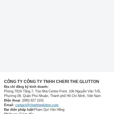
CÔNG TY CÔNG TY TNHH CHERI THE GLUTTON
Địa chỉ đăng ký kinh doanh:
Phòng 702A Tầng 7, Tòa Nhà Centre Point, 106 Nguyễn Văn Trỗi,
Phường 08, Quận Phú Nhuận, Thành phố Hồ Chí Minh, Việt Nam
Điện thoại
: (090) 927 1101
Email
:
contact@cheritheglutton.com
Đại diện pháp luật:
Phạm Quí Vân Hằng