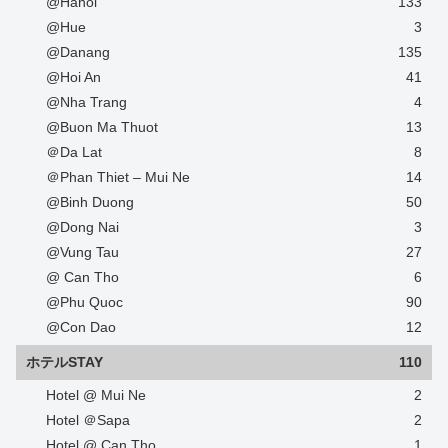
@Hanoi
133
@Hue
3
@Danang
135
@Hoi An
41
@Nha Trang
4
@Buon Ma Thuot
13
＠Da Lat
8
＠Phan Thiet – Mui Ne
14
@Binh Duong
50
@Dong Nai
3
@Vung Tau
27
@ Can Tho
6
@Phu Quoc
90
@Con Dao
12
ホテルSTAY
110
Hotel @ Mui Ne
2
Hotel ＠Sapa
2
Hotel @ Can Tho
1