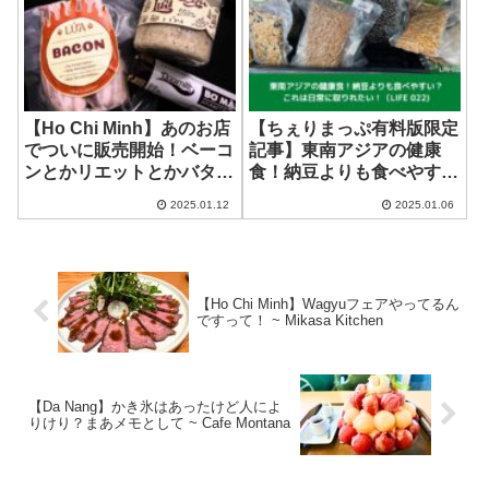
【Ho Chi Minh】あのお店
【ちぇりまっぷ有料版限定
でついに販売開始！ベーコ
記事】東南アジアの健康
ンとかリエットとかバター
食！納豆よりも食べやす
とか！ ~ LUA
い？これは日常に取りれた
2025.01.12
2025.01.06
Saigon（DELI）
い！
【Ho Chi Minh】Wagyuフェアやってるん
ですって！ ~ Mikasa Kitchen
【Da Nang】かき氷はあったけど人によ
りけり？まあメモとして ~ Cafe Montana