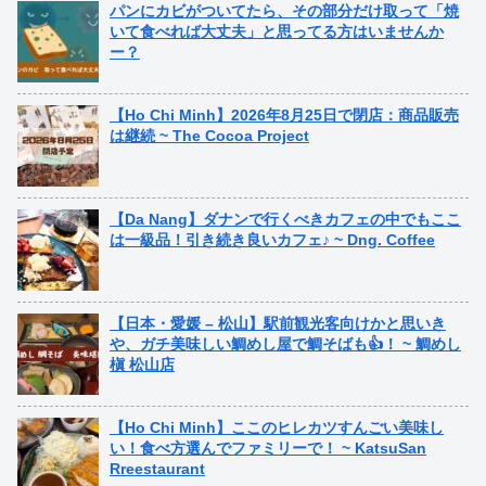
パンにカビがついてたら、その部分だけ取って「焼
いて食べれば大丈夫」と思ってる方はいませんか
ー？
【Ho Chi Minh】2026年8月25日で閉店：商品販売
は継続 ~ The Cocoa Project
【Da Nang】ダナンで行くべきカフェの中でもここ
は一級品！引き続き良いカフェ♪ ~ Dng. Coffee
【日本・愛媛 – 松山】駅前観光客向けかと思いき
や、ガチ美味しい鯛めし屋で鯛そばも👍！ ~ 鯛めし
槇 松山店
【Ho Chi Minh】ここのヒレカツすんごい美味し
い！食べ方選んでファミリーで！ ~ KatsuSan
Rreestaurant