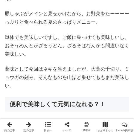
豚しゃぶがメインと見せかけながら、お野菜をたーーーー
っぷりと食べられる夏のさっぱりメニュー。
単体でも美味しいですし、ご飯に乗っけても美味しいし、
おそうめんとかざるうどん、ざるそばなんかも間違いなく
美味しい。
薬味として今回はネギを添えましたが、大葉の千切り、ミ
ョウガの刻み、そんなものを山ほど乗せてももまだ美味し
い。
便利で美味しくて元気になれる？！
豚しゃぶ、温かいものにも冷たいものにも使えて便利。
前の記事
次の記事
目次へ
シェア
LINE＠
ちぇりまっぷ
Lazada掲示板