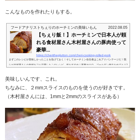
こんなものを作れたりもする。
フードアナリストちぇりのホーチミンの美味いもん
2022.08.05
【ちぇり飯！】ホーチミンで日本人が頼
れる食材屋さん木村屋さんの豚肉使って
豪華...
https://cheritheglutton.com/cheri-cooking-rolled-pork
まずこのレシピが美味しかったことを告げておく！そしてホーチミン在住者はこれアドバンテージだ！我
らが木村屋さんの食材をフル活用したこのレシピ、超おすすめ！家事ヤロウ、ゴールデン進出おめでとう2
021年4月いろんな人のお手軽レシピを、あまり家事をしない男性３人がやってみよう、という、ネタには
困らず、でも一次情報源と視聴者との間に立ったハブになるという、非常に目の付け所が良い「家事ヤロ
美味しいんです、これ。
ウ」。この度ゴールデンに進出らいしですね。ぜひ、あの空気感はそのまま保って行って欲しいところ
（笑）製作者がどのくらい配慮...
ちなみに、２mmスライスのものを使うのが好きです。
（木村屋さんには、1mmと2mmのスライスがある）