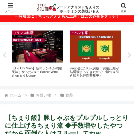
ベトナム・ホーチミンの美味いもんが満載！
フードアナリストちぇりの
ホーチミンの美味いもん
メニュー
検索
一時帰国に！ちょっとええもん土産！はこの赤帯をタッチ！
フランス料理
イベント等
ト
【Ho Chi Minh】新年ランチが悶絶
inago会は100人突破！実績記録が
自
行
美味しかったの♪ ~ Secret Wine
結構溜まってきたのでご報告＆引
悩
~
shop and lounge
き続きお仲間募集中♪
セ
ホーム
お買い物
食品
【ちぇり飯】豚しゃぶをプルプルしっとり
に仕上げるちぇり流 ◆手数増やしたやつ
だから面倒な人はスルーしてねw