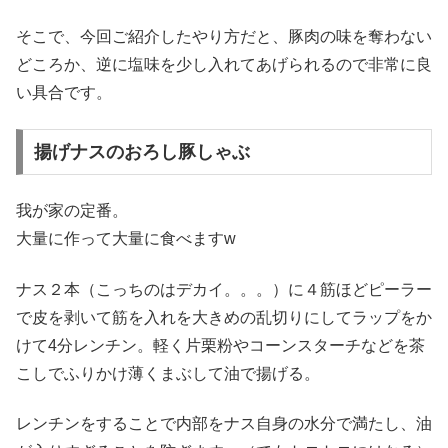
そこで、今回ご紹介したやり方だと、豚肉の味を奪わない
どころか、逆に塩味を少し入れてあげられるので非常に良
い具合です。
揚げナスのおろし豚しゃぶ
我が家の定番。
大量に作って大量に食べますw
ナス２本（こっちのはデカイ。。。）に４筋ほどピーラー
で皮を剥いて筋を入れを大きめの乱切りにしてラップをか
けて4分レンチン。軽く片栗粉やコーンスターチなどを茶
こしでふりかけ薄くまぶして油で揚げる。
レンチンをすることで内部をナス自身の水分で満たし、油