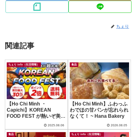
ちぇり
関連記事
ちぇり info（生活情報）
食品
【Ho Chi Minh ・
【Ho Chi Minh】ふわっふ
Capichi】KOREAN
わでほの甘パンが忘れられ
FOOD FEST が熱いぞ美味
なくて！ ~ Hana Bakery
いぞお得だぞ！
2025.08.06
2026.08.05
食品
ちぇり info（生活情報）