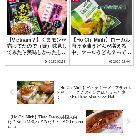
【Vietnam？】くまモンが
【Ho Chi Minh】ローカル
売ってたので（嘘）味見し
向け冷凍うどんが増える
てみたら美味しかったし気
中、ケールうどん？っての
づきがあったので買ってみ
があった ~ Mi Udon Cai
2025.03.13
2025.02.04
た！ ~ ぷちっと海苔めんた
Xoan
い
【Ho Chi Minh】ベトナミーズ・アラカル
トだけど、ここのセンスはちょっと違
う！ ~ Nha Hang Mua Nuoc Noi
【Ho Chi Minh】Thao Dienの外国人向
け？Banh Mi食べてみた！ ~ TAO banhmi
cafe