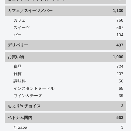
カフェ／スイーツ／バー
1,130
カフェ
768
スイーツ
567
バー
104
デリバリー
437
お買い物
1,000
食品
724
雑貨
207
調味料
50
インスタントヌードル
65
ワイン＆チーズ
39
ちぇり's チョイス
3
ベトナム国内
563
@Sapa
3