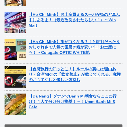
【Ho Chi Minh】お土産買えるスーパが街のど真ん
中にあるよ！（最近改良されたらしい！） ~ Win
Mart
【Ho Chi Minh】歯が白くなる？！と評判だったり
おしゃれさで人気の歯磨き粉が安い？！お土産に
も！ ~ Colagate OPTIC WHITE他
【台湾旅行の知っとこ！】ルールの裏には理由あ
り・台湾MRTの『飲食禁止』が教えてくれる、究極
のおもてなしと優しい気持ち
【Da Nang】ダナンでBanh Mi朝食ならここに行
け！４人で分け分け推奨！ ~ ！Umm Banh Mi &
Cafe