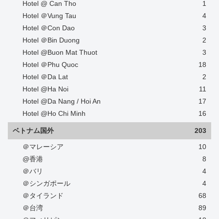
Hotel @ Can Tho
1
Hotel ＠Vung Tau
4
Hotel ＠Con Dao
3
Hotel ＠Bin Duong
2
Hotel @Buon Mat Thuot
3
Hotel ＠Phu Quoc
18
Hotel ＠Da Lat
2
Hotel @Ha Noi
11
Hotel @Da Nang / Hoi An
17
Hotel @Ho Chi Minh
16
ベトナム国外
203
＠マレーシア
10
@香港
8
＠バリ
4
＠シンガポール
4
＠タイランド
68
＠台湾
89