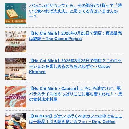
パンにカビがついてたら、その部分だけ取って「焼
いて食べれば大丈夫」と思ってる方はいませんか
ー？
【Ho Chi Minh】2026年8月25日で閉店：商品販売
は継続 ~ The Cocoa Project
【Ho Chi Minh】2026年8月25日で閉店？このロケ
ーションを楽しめるのもあとわずか ~ Cacao
Kittchen
【Ho Chi Minh・Capichi】いろいろ試すけど、豚
バラスライスはやっぱりここに落ち着くわね！ ~ 男
の食材店木村屋
【Da Nang】ダナンで行くべきカフェの中でもここ
は一級品！引き続き良いカフェ♪ ~ Dng. Coffee