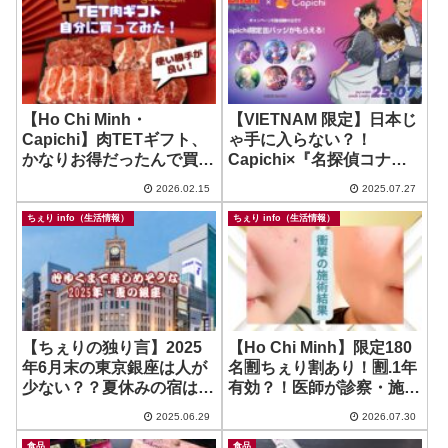
【Ho Chi Minh・
【VIETNAM 限定】日本じ
Capichi】肉TETギフト、
ゃ手に入らない？！
かなりお得だったんで買っ
Capichi×『名探偵コナン
て使ってみたよ！ ~
隻眼の残像』コラボ企画で
2026.02.15
2025.07.27
gofood.vn
缶バッジ、コンプリートし
たよ！
ちぇり info（生活情報）
ちぇり info（生活情報）
【ちぇりの独り言】2025
【Ho Chi Minh】限定180
年6月末の東京銀座は人が
名🈹ちぇり割あり！🈹.1年
少ない？？夏休みの宿は早
有効？！医師が診察・施術
めの予約がお得かも？
するガチのリフトアップ！
2025.06.29
2026.07.30
~ ROSEREVE
食品
食品