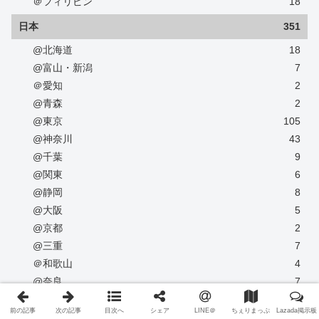
＠フィリピン
18
日本
351
@北海道
18
@富山・新潟
7
＠愛知
2
@青森
2
@東京
105
@神奈川
43
@千葉
9
@関東
6
@静岡
8
@大阪
5
@京都
2
@三重
7
＠和歌山
4
@奈良
7
@神戸
7
前の記事
次の記事
目次へ
シェア
LINE＠
ちぇりまっぷ
Lazada掲示板
@広島・福山市
6