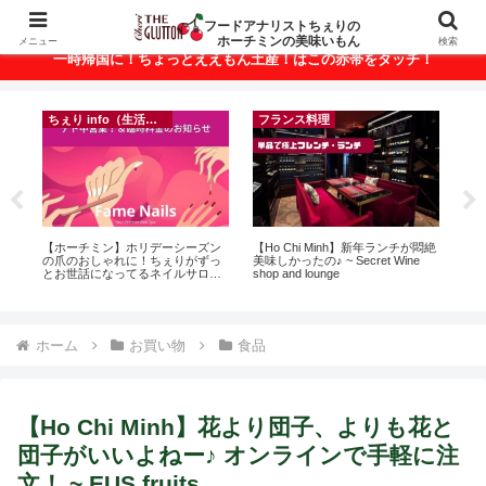
ベトナム・ホーチミンの美味いもんが満載！
フードアナリストちぇりの
ホーチミンの美味いもん
メニュー
検索
一時帰国に！ちょっとええもん土産！はこの赤帯をタッチ！
ちぇり info（生活情報）
フランス料理
イ
って
【ホーチミン】ホリデーシーズン
【Ho Chi Minh】新年ランチが悶絶
in
こん
の爪のおしゃれに！ちぇりがずっ
美味しかったの♪ ~ Secret Wine
結
とお世話になってるネイルサロン
shop and lounge
き続
で平日15％OFF！（テト前不適用
期間&テト中営業予定追記） ~
Fame Nail
ホーム
お買い物
食品
【Ho Chi Minh】花より団子、よりも花と
団子がいいよねー♪ オンラインで手軽に注
文！ ~ EUS fruits