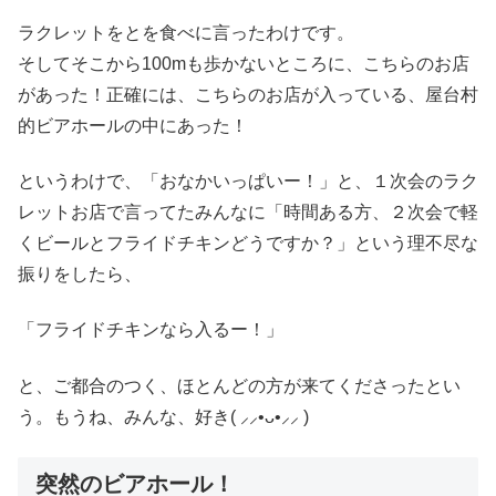
だ！（笑）でもこれが大当たりだったの！昼間はカフェをされてる様子こちら、17時から営業ということ
でちょっと早めに到着したので近くのカフェに行こうかと思ったら、日中はカフェ営業をされてる様子。
ラクレットをとを食べに言ったわけです。
以前ご紹介した、↑こちらからは店名が変わってるようだったのですが、明確な名称はわからず(-人-)ただ
店頭にシンボリックな大き...
そしてそこから100mも歩かないところに、こちらのお店
があった！正確には、こちらのお店が入っている、屋台村
的ビアホールの中にあった！
というわけで、「おなかいっぱいー！」と、１次会のラク
レットお店で言ってたみんなに「時間ある方、２次会で軽
くビールとフライドチキンどうですか？」という理不尽な
振りをしたら、
「フライドチキンなら入るー！」
と、ご都合のつく、ほとんどの方が来てくださったとい
う。もうね、みんな、好き( ⸝⸝•ᴗ•⸝⸝ )
突然のビアホール！