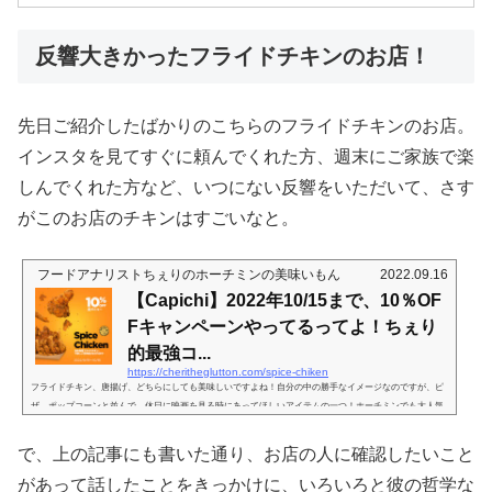
反響大きかったフライドチキンのお店！
先日ご紹介したばかりのこちらのフライドチキンのお店。
インスタを見てすぐに頼んでくれた方、週末にご家族で楽
しんでくれた方など、いつにない反響をいただいて、さす
がこのお店のチキンはすごいなと。
フードアナリストちぇりのホーチミンの美味いもん
2022.09.16
【Capichi】2022年10/15まで、10％OF
Fキャンペーンやってるってよ！ちぇり
的最強コ...
https://cheritheglutton.com/spice-chiken
フライドチキン、唐揚げ、どちらにしても美味しいですよね！自分の中の勝手なイメージなのですが、ピ
ザ、ポップコーンと並んで、休日に映画を見る時にあってほしいアイテムの一つ！ホーチミンでも大人気
のフライドチキン！まあホーチミンでっていうか、東南アジアではメジャーな料理。味が人気、というの
もあるのでしょうが…▶︎他のお肉に比べて安価なことが多い▶︎味わいがわかりやすく受け入れられやすい
で、上の記事にも書いた通り、お店の人に確認したいこと
▶︎販売経路が多くて手に入りやすい▶︎宗教上の忌避食材から外れやすい▶︎部位によってはヘルシ...
があって話したことをきっかけに、いろいろと彼の哲学な