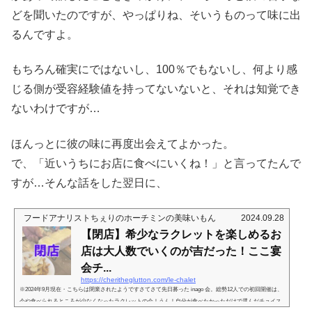
どを聞いたのですが、やっぱりね、そいうものって味に出
るんですよ。
もちろん確実にではないし、100％でもないし、何より感
じる側が受容経験値を持ってないないと、それは知覚でき
ないわけですが…
ほんっとに彼の味に再度出会えてよかった。
で、「近いうちにお店に食べにいくね！」と言ってたんで
すが…そんな話をした翌日に、
フードアナリストちぇりのホーチミンの美味いもん
2024.09.28
【閉店】希少なラクレットを楽しめるお
店は大人数でいくのが吉だった！ここ宴
会チ...
https://cheritheglutton.com/le-chalet
※2024年9月現在・こちらは閉業されたようですさてさて先日募った inago 会。総勢12人での初回開催は、
今や食べられるところが少なくなったラクレットの会！うん！自分が食べたかっただけで選んだチョイス