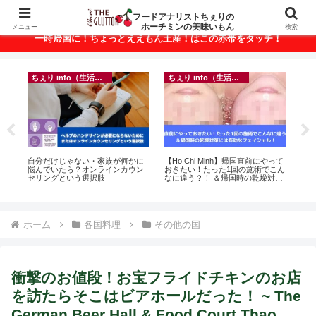
ベトナム・ホーチミンの美味いもんが満載！
フードアナリストちぇりの
ホーチミンの美味いもん
メニュー
検索
一時帰国に！ちょっとええもん土産！はこの赤帯をタッチ！
ちぇり info（生活情報）
ちぇり info（生活情報）
ちぇり info（生活情報）
ない・家族が何かに
【Ho Chi Minh】帰国直前にやって
【ホーチミン】ホリデーシ
？オンラインカウン
おきたい！たった1回の施術でこん
の爪のおしゃれに！ちぇり
う選択肢
なに違う？！ ＆帰国時の乾燥対策
とお世話になってるネイル
には有効なフェイシャル！ ~
で平日15％OFF！（テト
Rosereve
期間&テト中営業予定追記）
Fame Nail
ホーム
各国料理
その他の国
衝撃のお値段！お宝フライドチキンのお店
を訪たらそこはビアホールだった！ ~ The
German Beer Hall & Food Court Thao