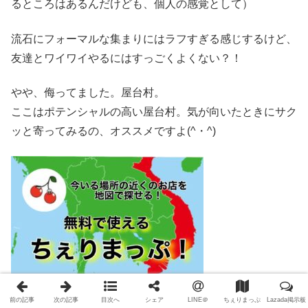
るところはあるんだけども、個人の感覚として）
流石にフォーマルな集まりにはラフすぎる感じするけど、
友達とワイワイやるにはすっごくよくない？！
やや、侮ってました。屋台村。
ここはポテンシャルの高い屋台村。気が向いたときにサク
ッと寄ってみるの、オススメですよ(^・^)
⬆︎をクリックすると、ちぇりまっぷに飛べます。
前の記事
次の記事
目次へ
シェア
LINE＠
ちぇりまっぷ
Lazada掲示板