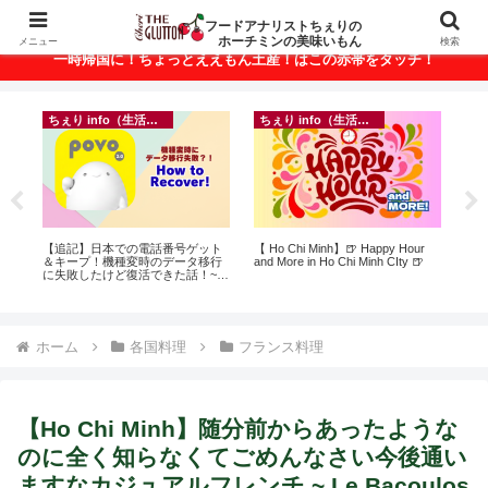
ベトナム・ホーチミンの美味いもんが満載！
フードアナリストちぇりの
ホーチミンの美味いもん
メニュー
検索
一時帰国に！ちょっとええもん土産！はこの赤帯をタッチ！
ちぇり info（生活情報）
ちぇり info（生活情報）
悶絶
【追記】日本での電話番号ゲット
【 Ho Chi Minh】🍺 Happy Hour
自
＆キープ！機種変時のデータ移行
and More in Ho Chi Minh CIty 🍺
悩
に失敗したけど復活できた話！~
セ
povo
ホーム
各国料理
フランス料理
【Ho Chi Minh】随分前からあったような
のに全く知らなくてごめんなさい今後通い
ますなカジュアルフレンチ ~ Le Bacoulos