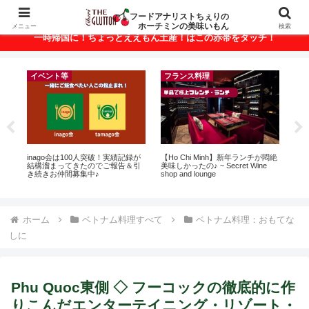
ベトナム・ホーチミンの美味いもんが満載！
フードアナリストちぇりの
ホーチミンの美味いもん
メニュー
検索
一時帰国に！ちょっとええもん土産！はこの赤帯をタッチ！
イベント等
フランス料理
に
inago会は100人突破！実績記録が
【Ho Chi Minh】新年ランチが悶絶
【 H
ン
結構溜まってきたのでご報告＆引
美味しかったの♪ ~ Secret Wine
and 
き続きお仲間募集中♪
shop and lounge
ホーム
ベトナム料理すべて
ベトナム料理：おもてな
しに
Phu Quoc東側 ◇ フーコックの徹底的に作
りこんだエンターテイニング・リゾート・