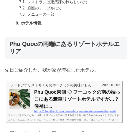
レストランは建築課の棟らしいです
窓際のテーブルにて
メニューの一部
ホテル情報
Phu Quocの南端にあるリゾートホテルエ
リア
先日ご紹介した、我が家が滞在したホテル、
フードアナリストちぇりのホーチミンの美味いもん
2021.01.02
Phu Quoc東側 ◇ フーコックの南の端っ
こにある豪華リゾートホテルですが…？
候補に...
https://cheritheglutton.com/phu-quoc-east-premier-village-phu-quic-resort
フーコックに行くのなら、バリッとリゾートホテルに泊まるぞ！と思われてる方のチョイスに上がってき
そうなこちらのホテルのレポをサクッと！端っこ好きの我が家我が家、端っこ好きなんです。どこそこの
最西端、とか、どこそこの最北端、とか。で、今回はフーコックの最南端に行きたいね、ということで、
こちらのホテルをピックアップ。どんなホテルか、ということはあまり調べず、アコークラブ（我が家が