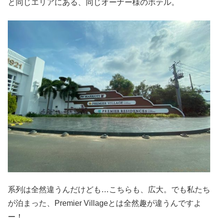
と同じエリアにある、同じオーナー様のホテル。
加入しているホテルグループメンバーシップ）のグループホテルだったということと最南端ということが
重なったので、無条件にトラ...
系列は全然違うんだけども…こちらも、広大。でも私たち
が泊まった、Premier Villageとは全然趣が違うんですよ
ー！