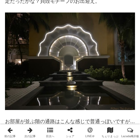
定だったかな？貝殻モチーフのお出迎え。
お部屋が並ぶ階の通路はこんな感じで普通っぽいですが…
前の記事
次の記事
目次へ
シェア
LINE＠
ちぇりまっぷ
Lazada掲示板