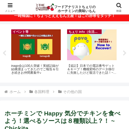
ベトナム・ホーチミンの美味いもんが満載！
フードアナリストちぇりの
ホーチミンの美味いもん
メニュー
検索
一時帰国に！ちょっとええもん土産！はこの赤帯をタッチ！
ちぇり info（生活情報）
ちぇり info（生活情報）
00人突破！実績記録が
【追記】日本での電話番号ゲット
【 Ho Chi Minh】🍺 Happy 
きたのでご報告＆引
＆キープ！機種変時のデータ移行
and More in Ho Chi Minh CI
集中♪
に失敗したけど復活できた話！~
povo
ホーム
各国料理
その他の国
ホーチミンで Happy 気分でチキンを食べ
よう！選べるソースは８種類以上？！ ~
Chickita