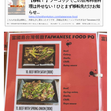
【移転！ 】フーコックでこの台湾料理料
理は外せない！ひとまず移転先だけお知
らせ...
https://cheritheglutton.com/taiwanese-food
こちらのお店は移転し、内容も少し変わったそうです。詳細は文末に！シンプルすぎるが Taiwanese の文
字！2024年5月2日最初は北に向かう車の中から、目の端に入っただけでした。瞬間、写真を撮りたかった
のだけど、間に合いそうに無かった上に住所も判別できそうに無かったから、隣接するお店を見てみる
と…ああ、人気のピザ屋さんだ。行ったことある。（と気のない書き方をするってことはそんなに興味は
ないのねw）記事も書いた店だから、場所を抑えることはできる。とは思ったが、念のために帰り道、手
前数百メートルのところから動画...