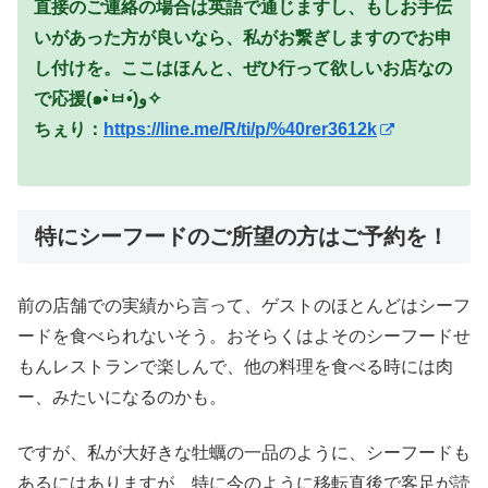
直接のご連絡の場合は英語で通じますし、もしお手伝
いがあった方が良いなら、私がお繋ぎしますのでお申
し付けを。ここはほんと、ぜひ行って欲しいお店なの
で応援(๑•̀ㅂ•́)و✧
ちぇり：
https://line.me/R/ti/p/%40rer3612k
特にシーフードのご所望の方はご予約を！
前の店舗での実績から言って、ゲストのほとんどはシーフ
ードを食べられないそう。おそらくはよそのシーフードせ
もんレストランで楽しんで、他の料理を食べる時には肉
ー、みたいになるのかも。
ですが、私が大好きな牡蠣の一品のように、シーフードも
あるにはありますが、特に今のように移転直後で客足が読