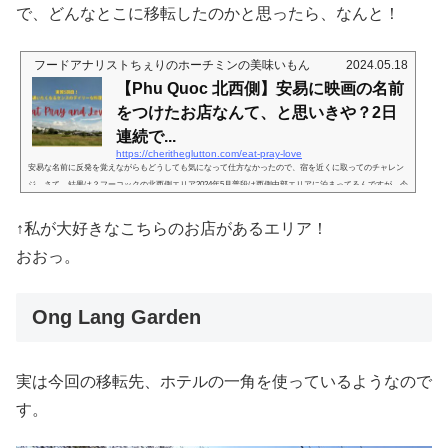
で、どんなとこに移転したのかと思ったら、なんと！
フードアナリストちぇりのホーチミンの美味いもん
2024.05.18
【Phu Quoc 北西側】安易に映画の名前
をつけたお店なんて、と思いきや？2日
連続で...
https://cheritheglutton.com/eat-pray-love
安易な名前に反発を覚えながらもどうしても気になって仕方なかったので、宿を近くに取ってのチャレン
ジ。さて、結果は？フーコックの北西側エリア2024年5月普段は西側中部エリアに泊まってるんですが、今
回気になったのはその少し北側。最北端ではないけれど、バンガローとかカジュアルなホテルがあるエリ
ア。ただし。。。お目当てのお店以外にももちろん目星はつけてたのですが、ほぼ、全滅。この界隈、
↑私が大好きなこちらのお店があるエリア！
「街」と言うには観光客が少なすぎて、人出のない時期は開いてるかもしれないお店も、今回は営業して
ない様子。開けたって経費かか...
おおっ。
Ong Lang Garden
実は今回の移転先、ホテルの一角を使っているようなので
す。