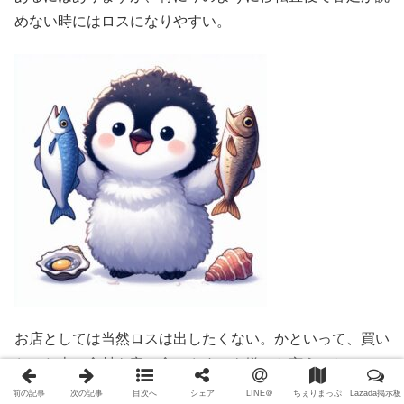
めない時にはロスになりやすい。
お店としては当然ロスは出したくない。かといって、買い
おいた古い食材を客に食べさすのも嫌、と言うことで、シ
ーフード系はできれば事前に知らせて欲しいとのことでし
前の記事
次の記事
目次へ
シェア
LINE＠
ちぇりまっぷ
Lazada掲示板