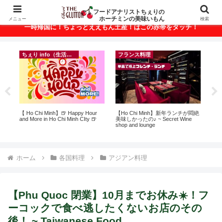
ベトナム・ホーチミンの美味いもんが満載！
フードアナリストちぇりの
ホーチミンの美味いもん
メニュー
検索
一時帰国に！ちょっとええもん土産！はこの赤帯をタッチ！
ちぇり info（生活情報）
フランス料理
ン
【 Ho Chi Minh】🍺 Happy Hour
【Ho Chi Minh】新年ランチが悶絶
【H
っ
and More in Ho Chi Minh CIty 🍺
美味しかったの♪ ~ Secret Wine
お
ン
shop and lounge
なに違う
適用
には
Ros
ホーム
各国料理
アジアン料理
【Phu Quoc 閉業】10月までお休み☀️！フ
ーコックで食べ逃したくないお店のその
後！ ~ Taiwanese Food