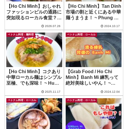
【Ho Chi Minh】おしゃれ
【Ho Chi Minh】Tan Dinh
ファッションビルの通路に
市場の割と近くにある中華
突如現るローカル食堂？！
麺うまうま！ ~ Phung Ky
~ Milo Dam 42（？）
Mi
2026.07.26
2024.10.17
ベトナム料理：麺料理
ベトナム料理：ローカル
【Ho Chi Minh】コクあり
【Grab Food / Ho Chi
中華ローカル麺はシンプル
Minh】Banh Mi 練乳って
至極、でも深味！ ~ Hu
絶対美味しいやん！ ~
Tieu Mi Ga Ca HAO PHAT
Banh Mi Cham Hung
2025.11.17
2024.12.04
Tubes
ベトナム料理：ローカル
ベトナム料理：ローカル