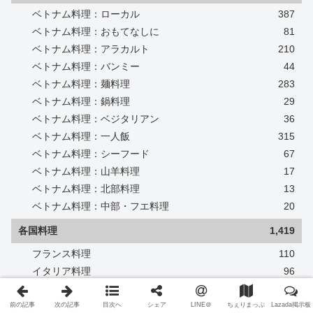
ベトナム料理：ローカル
387
ベトナム料理：おもてなしに
81
ベトナム料理：アラカルト
210
ベトナム料理：バンミー
44
ベトナム料理：麺料理
283
ベトナム料理：鍋料理
29
ベトナム料理：ベジタリアン
36
ベトナム料理：一人飯
315
ベトナム料理：シーフード
67
ベトナム料理：山羊料理
17
ベトナム料理：北部料理
13
ベトナム料理：中部・フエ料理
20
各国料理
1,419
フランス料理
110
イタリア料理
96
中華料理
133
日本料理
381
前の記事
次の記事
目次へ
シェア
LINE＠
ちぇりまっぷ
Lazada掲示板