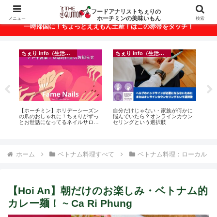
ベトナム・ホーチミンの美味いもんが満載！
フードアナリストちぇりの
ホーチミンの美味いもん
メニュー
検索
一時帰国に！ちょっとええもん土産！はこの赤帯をタッチ！
ちぇり info（生活情報）
ちぇり info（生活情報）
悶絶
【ホーチミン】ホリデーシーズン
自分だけじゃない・家族が何かに
【 H
の爪のおしゃれに！ちぇりがずっ
悩んでいたら？オンラインカウン
and 
とお世話になってるネイルサロン
セリングという選択肢
で平日15％OFF！（テト前不適用
期間&テト中営業予定追記） ~
Fame Nail
ホーム
ベトナム料理すべて
ベトナム料理：ローカル
【Hoi An】朝だけのお楽しみ・ベトナム的
カレー麺！ ~ Ca Ri Phung