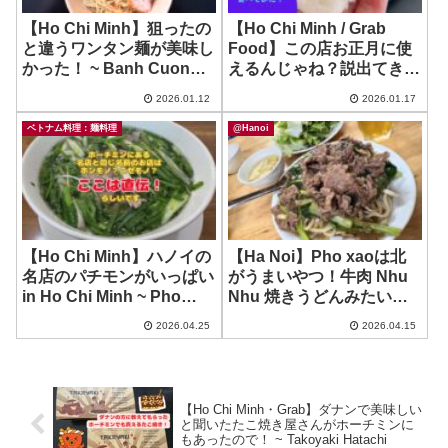
【Ho Chi Minh】狙ったの
【Ho Chi Minh / Grab
と違うワンタン麺が美味し
Food】この店お正月に使
かった！ ~ Banh Cuon
えるんじゃね？説出てきた
Quang Dong Hoang
ー！ ~ Banh Mi Ba Huynh
2026.01.12
2026.01.17
ベトナム料理：麺料理
@Hanoi
【Ho Chi Minh】ハノイの
【Ha Noi】Pho xaoは北
名店のパチモンがいっぱい
がうまいやつ！牛肉 Nhu
in Ho Chi Minh ~ Pho
Nhu 焼きうどんみたい！ ~
Tinh 13 Lo Duc
Pho Xao Phu My
2026.04.25
2026.04.15
【Ho Chi Minh・Grab】ダナンで美味しい
と聞いたたこ焼き屋さんがホーチミンに
もあったので！ ~ Takoyaki Hatachi