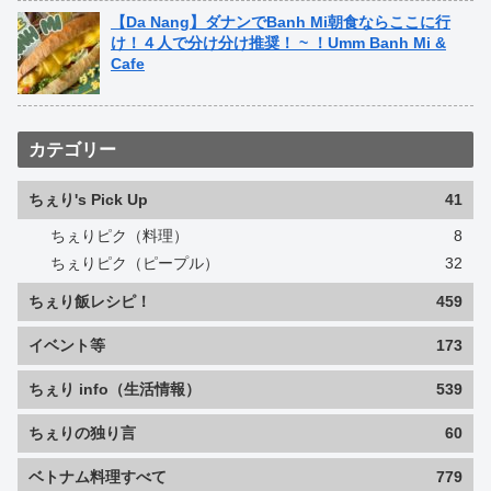
【Da Nang】ダナンでBanh Mi朝食ならここに行
け！４人で分け分け推奨！ ~ ！Umm Banh Mi &
Cafe
カテゴリー
ちぇり's Pick Up
41
ちぇりピク（料理）
8
ちぇりピク（ピープル）
32
ちぇり飯レシピ！
459
イベント等
173
ちぇり info（生活情報）
539
ちぇりの独り言
60
ベトナム料理すべて
779