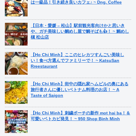
は一級品！引き続き良いカフェ♪ ~ Dng. Coffee
【日本・愛媛 – 松山】駅前観光客向けかと思いき
や、ガチ美味しい鯛めし屋で鯛そばも👍！ ~ 鯛めし
槇 松山店
【Ho Chi Minh】ここのヒレカツすんごい美味し
い！食べ方選んでファミリーで！ ~ KatsuSan
Rreestaurant
【Ho Chi Minh】街中の隠れ家ヘムビルの奥にある
旅行者さんに優しいベトナム料理のお店！ ~ A
Taste of Saigon
【Ho Chi Minh】刺繍ポーチの新作 mot hai ba！＆
可愛いベトカピ発見！ ~ 950 Shop Binh Minh