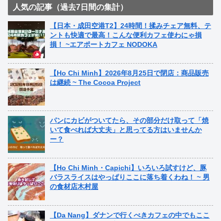
人気の記事（過去7日間の集計）
【日本・成田空港T2】24時間！揉みチェア無料、テ
ントも快適で最高！こんな便利カフェ使わにゃ損
損！ ~エアポートカフェ NODOKA
【Ho Chi Minh】2026年8月25日で閉店：商品販売
は継続 ~ The Cocoa Project
パンにカビがついてたら、その部分だけ取って「焼
いて食べれば大丈夫」と思ってる方はいませんか
ー？
【Ho Chi Minh・Capichi】いろいろ試すけど、豚
バラスライスはやっぱりここに落ち着くわね！ ~ 男
の食材店木村屋
【Da Nang】ダナンで行くべきカフェの中でもここ