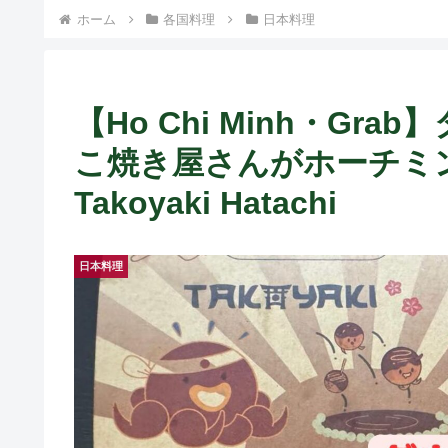
） ~
ホーム
各国料理
日本料理
【Ho Chi Minh・G
こ焼き屋さんがホーチミン
Takoyaki Hatachi
日本料理