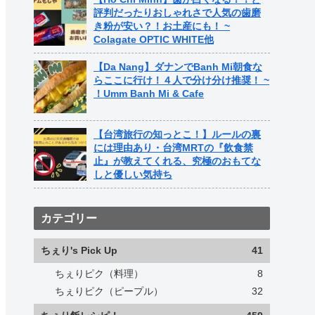
評判だったりおしゃれさで人気の歯磨
き粉が安い？！お土産にも！ ~
Colagate OPTIC WHITE他
【Da Nang】ダナンでBanh Mi朝食な
らここに行け！４人で分け分け推奨！ ~
！Umm Banh Mi & Cafe
【台湾旅行の知っとこ！】ルールの裏
には理由あり・台湾MRTの『飲食禁
止』が教えてくれる、究極のおもてな
しと優しい気持ち
カテゴリー
ちぇり's Pick Up
41
ちぇりピク（料理）
8
ちぇりピク（ピープル）
32