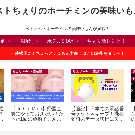
ストちぇりのホーチミンの美味いも
ベトナム・ホーチミンの美味いもんが満載！
の他
場所別
ホテルSTAY
ちぇり飯レシピ！
一時帰国に！ちょっとええもん土産！はこの赤帯をタッチ！
ちぇり info（生活情報）
ちぇり info（生活情報）
族
【Ho Chi Minh】帰国直
【追記】日本での電話番
【
？
前にやっておきたい！た
号ゲット＆キープ！機種
ン
った1回の施術でこんな
変時のデータ移行に失敗
の
に違う？！ ＆帰国時の
したけど復活できた話！
a
乾燥対策には有効なフェ
~ povo
イシャル！ ~ Rosereve