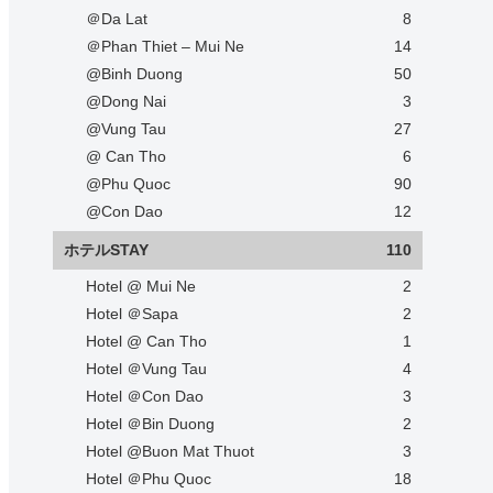
＠Da Lat
8
＠Phan Thiet – Mui Ne
14
@Binh Duong
50
@Dong Nai
3
@Vung Tau
27
@ Can Tho
6
@Phu Quoc
90
@Con Dao
12
ホテルSTAY
110
Hotel @ Mui Ne
2
Hotel ＠Sapa
2
Hotel @ Can Tho
1
Hotel ＠Vung Tau
4
Hotel ＠Con Dao
3
Hotel ＠Bin Duong
2
Hotel @Buon Mat Thuot
3
Hotel ＠Phu Quoc
18