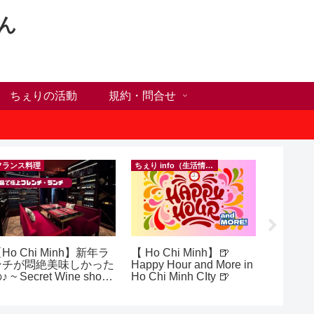
ん
ちぇりの活動
規約・問合せ
フランス料理
ちぇり info（生活情報）
Ho Chi Minh】新年ラ
【 Ho Chi Minh】🍺
【ホー
ンチが悶絶美味しかった
Happy Hour and More in
シーズ
♪ ~ Secret Wine shop
Ho Chi Minh CIty 🍺
に！ち
nd lounge
話にな
ンで平日
（テト