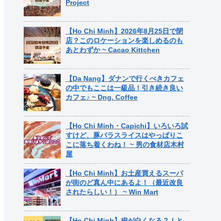
Project
【Ho Chi Minh】2026年8月25日で閉
店？このロケーションを楽しめるのも
あとわずか ~ Cacao Kittchen
【Da Nang】ダナンで行くべきカフェ
の中でもここは一級品！引き続き良い
カフェ♪ ~ Dng. Coffee
【Ho Chi Minh・Capichi】いろいろ試
すけど、豚バラスライスはやっぱりこ
こに落ち着くわね！ ~ 男の食材店木村
屋
【Ho Chi Minh】お土産買えるスーパ
が街のど真ん中にあるよ！（最近改良
されたらしい！） ~ Win Mart
【Ho Chi Minh】歯が白くなる？！と