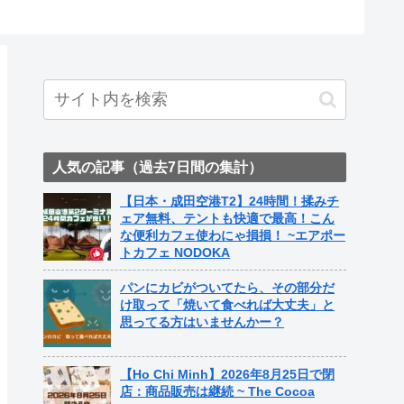
ト中営業
Fame Na
人気の記事（過去7日間の集計）
【日本・成田空港T2】24時間！揉みチ
ェア無料、テントも快適で最高！こん
な便利カフェ使わにゃ損損！ ~エアポー
トカフェ NODOKA
パンにカビがついてたら、その部分だ
け取って「焼いて食べれば大丈夫」と
思ってる方はいませんかー？
【Ho Chi Minh】2026年8月25日で閉
店：商品販売は継続 ~ The Cocoa