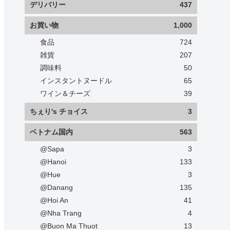
デリバリー
437
お買い物
1,000
食品
724
雑貨
207
調味料
50
インスタントヌードル
65
ワイン＆チーズ
39
ちぇり's チョイス
3
ベトナム国内
563
@Sapa
3
@Hanoi
133
@Hue
3
@Danang
135
@Hoi An
41
@Nha Trang
4
@Buon Ma Thuot
13