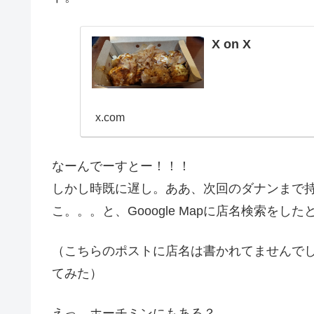
X on X
x.com
なーんでーすとー！！！
しかし時既に遅し。ああ、次回のダナンまで持ち
こ。。。と、Gooogle Mapに店名検索をし
（こちらのポストに店名は書かれてませんで
てみた）
えっ、ホーチミンにもある？