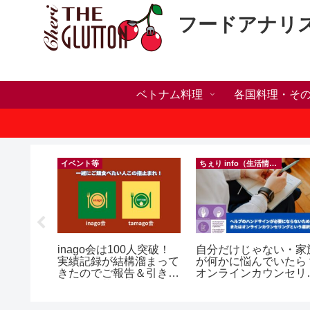
フードアナリ
ベトナム料理
各国料理・そ
）
イベント等
ちぇり info（生活情報）
ホリデー
inago会は100人突破！
自分だけじゃない・家
おしゃれ
実績記録が結構溜まって
が何かに悩んでいたら
っとお世
きたのでご報告＆引き続
オンラインカウンセリ
イルサロ
きお仲間募集中♪
グという選択肢
FF！
期間&テ