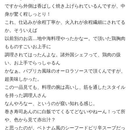
ですから外側は香ばしく焼き上げられているんですが、中
身が驚く程しっとり！
これ、仕込みが余程丁寧か、火入れが余程繊細にされてる
か。そういえば
以前別のお店…地中海料理やったかなー。で頂いた鶏胸肉
もものすごいお上手に
調理されてはったんよな。諸外国シェフって、鶏肉の扱
い、お上手でらっしゃるん
かなぁ。パプリカ風味のオーロラソースで頂くんですが、
超美味しかった。
この一品見ても、料理の腕は高いし、筋を通したスタイル
を持った調理人さん
なんやろなー、というのが窺い知れる感じ。
巻き寿司あんのに白飯でてくるてどないやねーん！って所
や、色から見て赤出汁？
と思ったのが、ベトナム風のシーフードピリ辛スープだっ