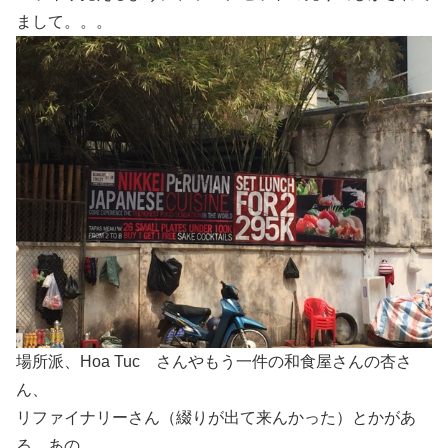
まして。。。
場所派、Hoa Tuc さんやもう一件の和食屋さんの杏さ
ん、
リファイナリーさん（綴りが出て来んかった）とかがあ
る、あの