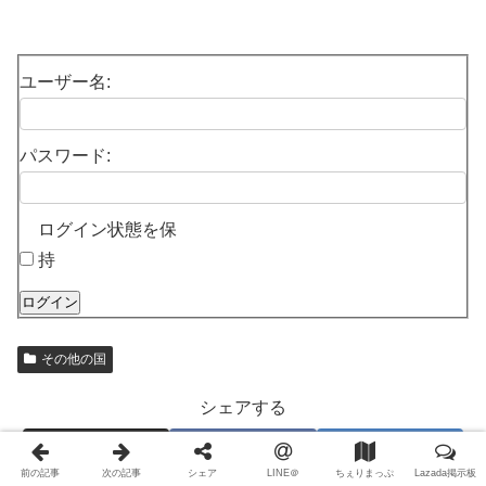
ユーザー名:
パスワード:
ログイン状態を保
持
ログイン
その他の国
シェアする
X
Facebook
はてブ
前の記事
次の記事
シェア
LINE＠
ちぇりまっぷ
Lazada掲示板