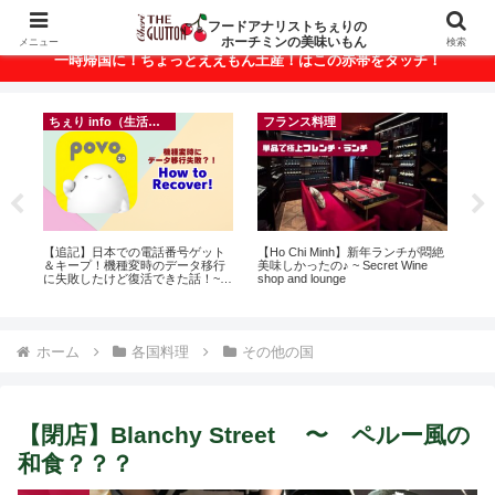
ベトナム・ホーチミンの美味いもんが満載！
フードアナリストちぇりの
ホーチミンの美味いもん
メニュー
検索
一時帰国に！ちょっとええもん土産！はこの赤帯をタッチ！
ちぇり info（生活情報）
フランス料理
ン
【追記】日本での電話番号ゲット
【Ho Chi Minh】新年ランチが悶絶
自
っ
＆キープ！機種変時のデータ移行
美味しかったの♪ ~ Secret Wine
悩
ン
に失敗したけど復活できた話！~
shop and lounge
セ
適用
povo
ホーム
各国料理
その他の国
【閉店】Blanchy Street 〜 ペルー風の
和食？？？