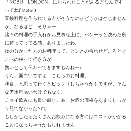
「NOBU LONDON」におられたことがある方なんです
ってね(´⊙ω⊙`)
直接料理を作られてる方がそうなのかどうかは存じません
が、なるほど、そりゃー
諸々の料理の手入れがお見事な上に、バシーッと決めた所
に持ってってる感、ありましたわ。
物の分かった方のお料理って、ピンとの合わせどころとそ
こへの持って行き方が
勢いとして伝わってきますもんねー♪
うん、面白いですよ、こちらのお料理。
和食、と思って行くとビックリしちゃうかもですが、そん
なアホ程高いわけでもなく、
チョイ飲みにも良い感じ。あ、お酒の価格をあまりしっか
り見てなかったので、
もしかしたらたくさんお飲みになる方にはコストがかかる
ことになっちゃうかもしれません