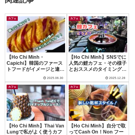
カフェ
カフェ
【Ho Chi Minh・
【Ho Chi Minh】SNSでに
Capichi】韓国のファース
人気の鯉カフェ・その様子
トフードがイメージと違っ
とおススメのタイミング！
た？！ ~ K Food Street
~ Oasis Cafe – Le Van Sy
2025.06.30
2025.12.28
カフェ
カフェ
【Ho Chi Minh】Thai Van
【Ho Chi Minh】自分で取
Lungで私がよく使うカフ
ってCash On！Non フー