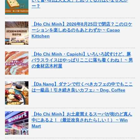
ー？
【Ho Chi Minh】2026年8月25日で閉店？このロケ
ーションを楽しめるのもあとわずか ~ Cacao
Kittchen
【Ho Chi Minh・Capichi】いろいろ試すけど、豚
バラスライスはやっぱりここに落ち着くわね！ ~ 男
の食材店木村屋
【Da Nang】ダナンで行くべきカフェの中でもここ
は一級品！引き続き良いカフェ♪ ~ Dng. Coffee
【Ho Chi Minh】お土産買えるスーパが街のど真ん
中にあるよ！（最近改良されたらしい！） ~ Win
Mart