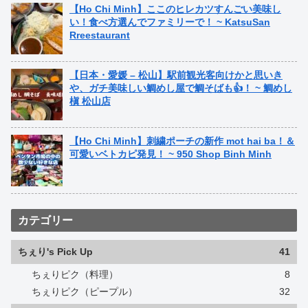
【Ho Chi Minh】ここのヒレカツすんごい美味し
い！食べ方選んでファミリーで！ ~ KatsuSan
Rreestaurant
【日本・愛媛 – 松山】駅前観光客向けかと思いき
や、ガチ美味しい鯛めし屋で鯛そばも👍！ ~ 鯛めし
槇 松山店
【Ho Chi Minh】刺繍ポーチの新作 mot hai ba！＆
可愛いベトカピ発見！ ~ 950 Shop Binh Minh
カテゴリー
ちぇり's Pick Up
41
ちぇりピク（料理）
8
ちぇりピク（ピープル）
32