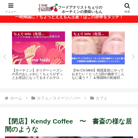
ベトナム・ホーチミンの美味いもんが満載！
フードアナリストちぇりの
ホーチミンの美味いもん
メニュー
検索
一時帰国に！ちょっとええもん土産！はこの赤帯をタッチ！
ちぇり info（生活情報）
ちぇり info（生活情報）
イ
悶絶
【ホーチミン】ホリデーシーズン
【Ho Chi Minh】帰国直前にやって
in
の爪のおしゃれに！ちぇりがずっ
おきたい！たった1回の施術でこん
結
とお世話になってるネイルサロン
なに違う？！ ＆帰国時の乾燥対策
き続
で平日15％OFF！（テト前不適用
には有効なフェイシャル！ ~
期間&テト中営業予定追記） ~
Rosereve
Fame Nail
ホーム
カフェ／スイーツ／バー
カフェ
【閉店】Kendy Coffee 〜 書斎の様な居
間のような