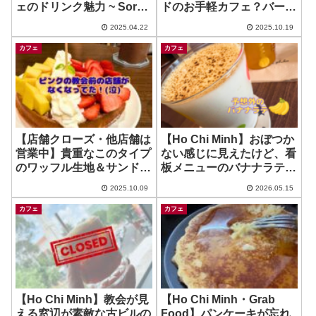
ェのドリンク魅力 ~ Sora
ドのお手軽カフェ？バー？
Bistro
~ kochi
2025.04.22
2025.10.19
カフェ
カフェ
【店舗クローズ・他店舗は
【Ho Chi Minh】おぼつか
営業中】貴重なこのタイプ
ない感じに見えたけど、看
のワッフル生地＆サンドイ
板メニューのバナナラテが
ッチの安定感すごい！ 〜
美味しかった！ ~ Choon
2025.10.09
2026.05.15
Vocuppa Cafe
Ca Phao
カフェ
カフェ
【Ho Chi Minh】教会が見
【Ho Chi Minh・Grab
える窓辺が素敵な古ビルの
Food】パンケーキが忘れ