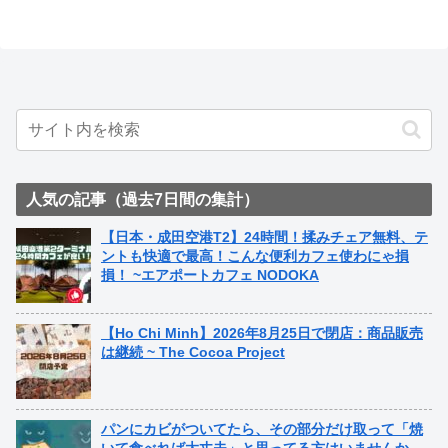
人気の記事（過去7日間の集計）
【日本・成田空港T2】24時間！揉みチェア無料、テ
ントも快適で最高！こんな便利カフェ使わにゃ損
損！ ~エアポートカフェ NODOKA
【Ho Chi Minh】2026年8月25日で閉店：商品販売
は継続 ~ The Cocoa Project
パンにカビがついてたら、その部分だけ取って「焼
いて食べれば大丈夫」と思ってる方はいませんか