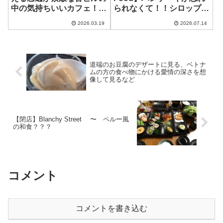
中の気持ちいいカフェ！ ~
られなくて！！シロップた
Ca Zone
っぷり！ ~ Eddie’s New
2026.03.19
2026.07.14
York Deli & Diner
道端のお豆腐のデザートに見る、ベトナ
ムの方の食べ物にかける愛情の深さを想
像して見るなど
【閉店】Blanchy Street 〜 ペルー風
の和食？？？
コメント
コメントを書き込む