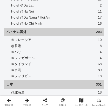
Hotel ＠Da Lat
2
Hotel @Ha Noi
11
Hotel @Da Nang / Hoi An
17
Hotel @Ho Chi Minh
16
ベトナム国外
203
＠マレーシア
10
@香港
8
＠バリ
4
＠シンガポール
4
＠タイランド
68
＠台湾
89
＠フィリピン
18
日本
351
@北海道
18
@富山・新潟
7
＠愛知
2
前の記事
次の記事
シェア
LINE＠
ちぇりまっぷ
Lazada掲示板