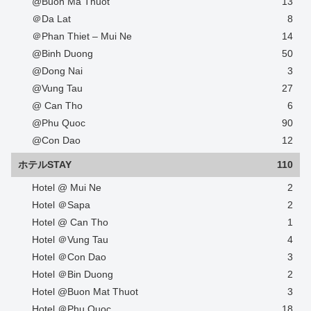
@Buon Ma Thuot
13
＠Da Lat
8
＠Phan Thiet – Mui Ne
14
@Binh Duong
50
@Dong Nai
3
@Vung Tau
27
@ Can Tho
6
@Phu Quoc
90
@Con Dao
12
ホテルSTAY
110
Hotel @ Mui Ne
2
Hotel ＠Sapa
2
Hotel @ Can Tho
1
Hotel ＠Vung Tau
4
Hotel ＠Con Dao
3
Hotel ＠Bin Duong
2
Hotel @Buon Mat Thuot
3
Hotel ＠Phu Quoc
18