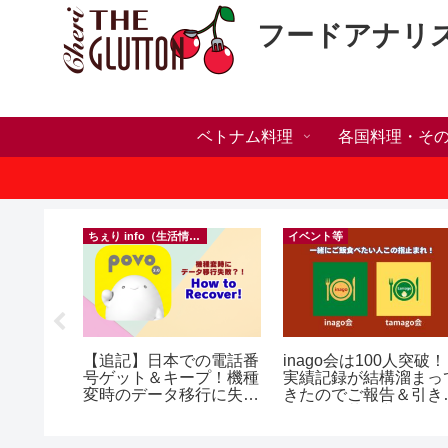
フードアナリ
ベトナム料理
各国料理・そ
ちぇり info（生活情報）
イベント等
h】新年ラ
【追記】日本での電話番
inago会は100人突破！
しかった
号ゲット＆キープ！機種
実績記録が結構溜まっ
ne shop
変時のデータ移行に失敗
きたのでご報告＆引き
したけど復活できた話！
きお仲間募集中♪
~ povo