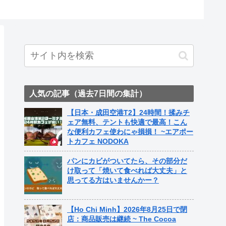
ト中営業予定追記） ~
Fame Nail
人気の記事（過去7日間の集計）
【日本・成田空港T2】24時間！揉みチ
ェア無料、テントも快適で最高！こん
な便利カフェ使わにゃ損損！ ~エアポー
トカフェ NODOKA
パンにカビがついてたら、その部分だ
け取って「焼いて食べれば大丈夫」と
思ってる方はいませんかー？
【Ho Chi Minh】2026年8月25日で閉
店：商品販売は継続 ~ The Cocoa