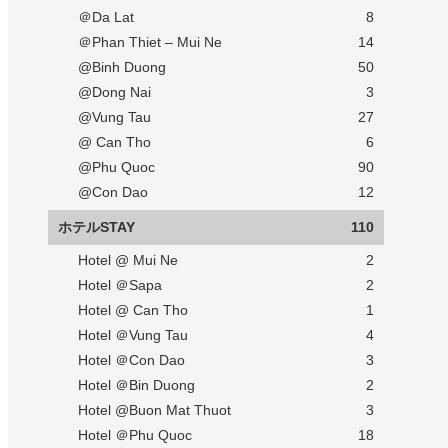
＠Da Lat
8
＠Phan Thiet – Mui Ne
14
@Binh Duong
50
@Dong Nai
3
@Vung Tau
27
@ Can Tho
6
@Phu Quoc
90
@Con Dao
12
ホテルSTAY
110
Hotel @ Mui Ne
2
Hotel ＠Sapa
2
Hotel @ Can Tho
1
Hotel ＠Vung Tau
4
Hotel ＠Con Dao
3
Hotel ＠Bin Duong
2
Hotel @Buon Mat Thuot
3
Hotel ＠Phu Quoc
18