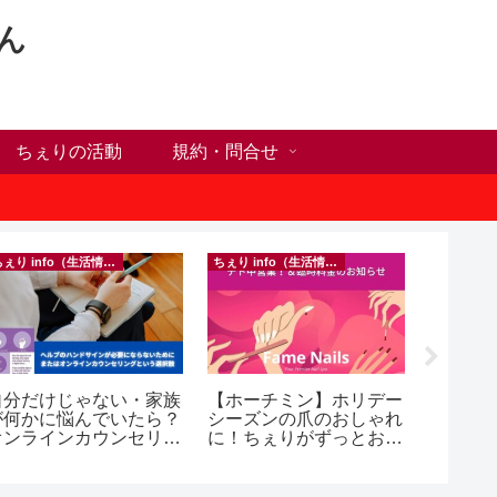
ん
ちぇりの活動
規約・問合せ
ちぇり info（生活情報）
ちぇり info（生活情報）
フランス料
自分だけじゃない・家族
【ホーチミン】ホリデー
【Ho C
が何かに悩んでいたら？
シーズンの爪のおしゃれ
ンチが
オンラインカウンセリン
に！ちぇりがずっとお世
の♪ ~ Se
グという選択肢
話になってるネイルサロ
and lou
ンで平日15％OFF！
（テト前不適用期間&テ