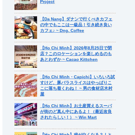
Project
【Da Nang】ダナンで行くべきカフェ
の中でもここは一級品！引き続き良い
カフェ♪ ~ Dng. Coffee
【Ho Chi Minh】2026年8月25日で閉
店？このロケーションを楽しめるのも
あとわずか ~ Cacao Kittchen
【Ho Chi Minh・Capichi】いろいろ試
すけど、豚バラスライスはやっぱりこ
こに落ち着くわね！ ~ 男の食材店木村
屋
【Ho Chi Minh】お土産買えるスーパ
が街のど真ん中にあるよ！（最近改良
されたらしい！） ~ Win Mart
【Ho Chi Minh】歯が白くなる？！と