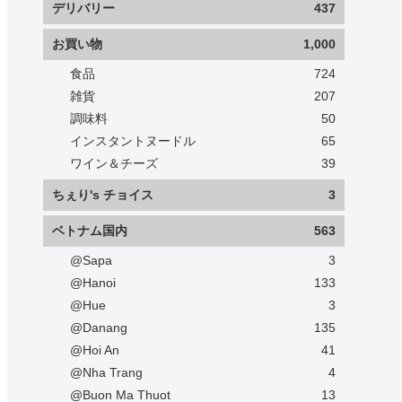
デリバリー
437
お買い物
1,000
食品
724
雑貨
207
調味料
50
インスタントヌードル
65
ワイン＆チーズ
39
ちぇり's チョイス
3
ベトナム国内
563
@Sapa
3
@Hanoi
133
@Hue
3
@Danang
135
@Hoi An
41
@Nha Trang
4
@Buon Ma Thuot
13