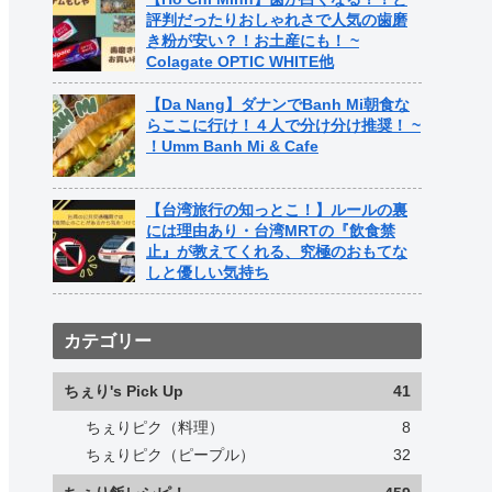
評判だったりおしゃれさで人気の歯磨
き粉が安い？！お土産にも！ ~
Colagate OPTIC WHITE他
【Da Nang】ダナンでBanh Mi朝食な
らここに行け！４人で分け分け推奨！ ~
！Umm Banh Mi & Cafe
【台湾旅行の知っとこ！】ルールの裏
には理由あり・台湾MRTの『飲食禁
止』が教えてくれる、究極のおもてな
しと優しい気持ち
カテゴリー
ちぇり's Pick Up
41
ちぇりピク（料理）
8
ちぇりピク（ピープル）
32