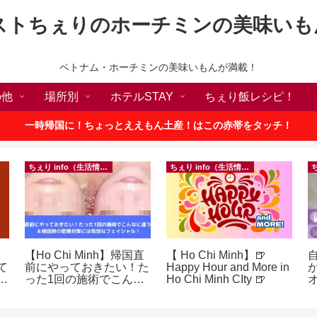
ストちぇりのホーチミンの美味いも
ベトナム・ホーチミンの美味いもんが満載！
の他
場所別
ホテルSTAY
ちぇり飯レシピ！
一時帰国に！ちょっとええもん土産！はこの赤帯をタッチ！
ちぇり info（生活情報）
ちぇり info（生活情報）
【Ho Chi Minh】帰国直
【 Ho Chi Minh】🍺
て
前にやっておきたい！た
Happy Hour and More in
続
った1回の施術でこんな
Ho Chi Minh CIty 🍺
に違う？！ ＆帰国時の
乾燥対策には有効なフェ
イシャル！ ~ Rosereve