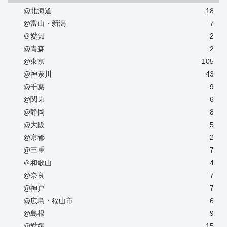
@北海道
18
@富山・新潟
7
＠愛知
2
@青森
2
@東京
105
@神奈川
43
@千葉
9
@関東
6
@静岡
8
@大阪
5
@京都
2
@三重
7
＠和歌山
4
@奈良
7
@神戸
7
@広島・福山市
6
@島根
9
@愛媛
15