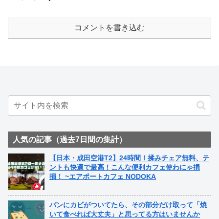
コメントを書き込む
人気の記事（過去7日間の集計）
【日本・成田空港T2】24時間！揉みチェア無料、テ
ントも快適で最高！こんな便利カフェ使わにゃ損
損！ ~エアポートカフェ NODOKA
パンにカビがついてたら、その部分だけ取って「焼
いて食べれば大丈夫」と思ってる方はいませんか