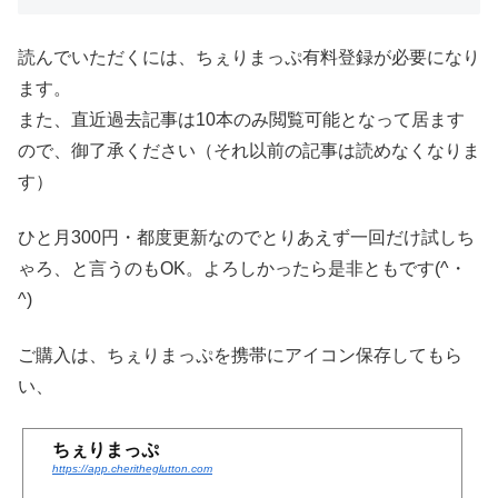
読んでいただくには、ちぇりまっぷ有料登録が必要になり
ます。
また、直近過去記事は10本のみ閲覧可能となって居ます
ので、御了承ください（それ以前の記事は読めなくなりま
す）
ひと月300円・都度更新なのでとりあえず一回だけ試しち
ゃろ、と言うのもOK。よろしかったら是非ともです(^・
^)
ご購入は、ちぇりまっぷを携帯にアイコン保存してもら
い、
ちぇりまっぷ
https://app.cheritheglutton.com