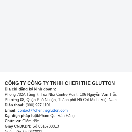
CÔNG TY CÔNG TY TNHH CHERI THE GLUTTON
Địa chỉ đăng ký kinh doanh:
Phòng 702A Tầng 7, Tòa Nhà Centre Point, 106 Nguyễn Văn Trỗi,
Phường 08, Quận Phú Nhuận, Thành phố Hồ Chí Minh, Việt Nam
Điện thoại
: (090) 927 1101
Email
:
contact@cheritheglutton.com
Đại diện pháp luật:
Phạm Quí Vân Hằng
Chức vụ
: Giám đốc
Giấy CNĐKDN:
Số 0316788813
Ngày cấp: 05/04/2021