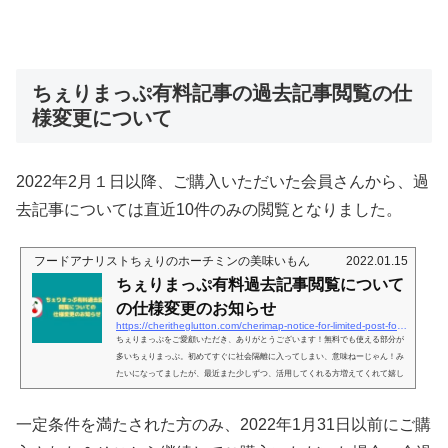
ちぇりまっぷ有料記事の過去記事閲覧の仕
様変更について
2022年2月１日以降、ご購入いただいた会員さんから、過
去記事については直近10件のみの閲覧となりました。
フードアナリストちぇりのホーチミンの美味いもん
2022.01.15
ちぇりまっぷ有料過去記事閲覧について
の仕様変更のお知らせ
https://cheritheglutton.com/cherimap-notice-for-limited-post-for-member
ちぇりまっぷをご愛顧いただき、ありがとうございます！無料でも使える部分が
多いちぇりまっぷ。初めてすぐに社会隔離に入ってしまい、意味ねーじゃん！み
たいになってましたが、最近また少しずつ、活用してくれる方増えてくれて嬉し
い限り！今自分がいる現在地の周りにはどんなお店がある？というのが地図上で
見られるサービスで、お気に入り機能も無料で使っていただけます。そんなのGo
一定条件を満たされた方のみ、2022年1月31日以前にご購
ogle の方が登録件数多いじゃん、と言われたらそれまでですが（笑）、違いは、
地図上に記されてるお店が全て私が行ったことがあるお店のみ、という...