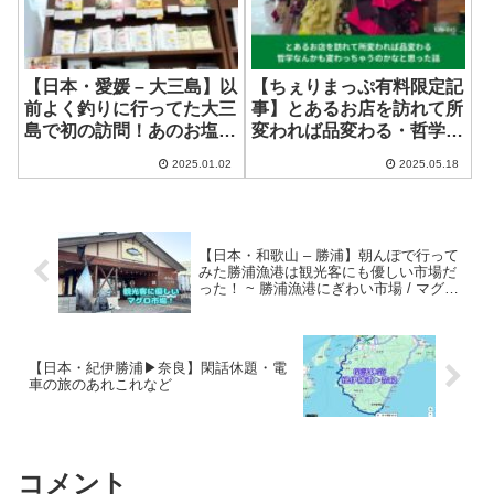
【日本・愛媛 – 大三島】以
【ちぇりまっぷ有料限定記
前よく釣りに行ってた大三
事】とあるお店を訪れて所
島で初の訪問！あのお塩の
変われば品変わる・哲学な
工場見学！ ~ 伯方塩業株式
んかも変わっちゃうのかな
2025.01.02
2025.05.18
会社 大三島工場
と思った話（LIFE-045）
【日本・和歌山 – 勝浦】朝んぽで行って
みた勝浦漁港は観光客にも優しい市場だ
った！ ~ 勝浦漁港にぎわい市場 / マグロ
市場
【日本・紀伊勝浦▶︎奈良】閑話休題・電
車の旅のあれこれなど
コメント