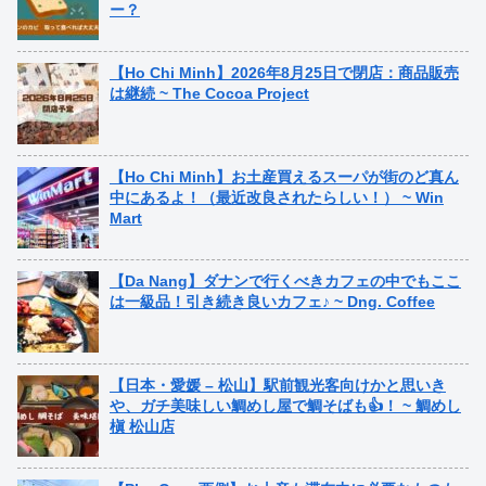
ー？
【Ho Chi Minh】2026年8月25日で閉店：商品販売
は継続 ~ The Cocoa Project
【Ho Chi Minh】お土産買えるスーパが街のど真ん
中にあるよ！（最近改良されたらしい！） ~ Win
Mart
【Da Nang】ダナンで行くべきカフェの中でもここ
は一級品！引き続き良いカフェ♪ ~ Dng. Coffee
【日本・愛媛 – 松山】駅前観光客向けかと思いき
や、ガチ美味しい鯛めし屋で鯛そばも👍！ ~ 鯛めし
槇 松山店