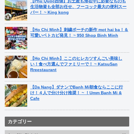
【Phu Quoc西側】お土産も滞在中に必要なものも
生活物資も全部お任せ、フーコック最大の便利スー
パー！ ~ King kong
【Ho Chi Minh】刺繍ポーチの新作 mot hai ba！＆
可愛いベトカピ発見！ ~ 950 Shop Binh Minh
【Ho Chi Minh】ここのヒレカツすんごい美味し
い！食べ方選んでファミリーで！ ~ KatsuSan
Rreestaurant
【Da Nang】ダナンでBanh Mi朝食ならここに行
け！４人で分け分け推奨！ ~ ！Umm Banh Mi &
Cafe
カテゴリー