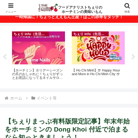
ベトナム・ホーチミンの美味いもんが満載！
フードアナリストちぇりの
ホーチミンの美味いもん
メニュー
検索
一時帰国に！ちょっとええもん土産！はこの赤帯をタッチ！
ちぇり info（生活情報）
ちぇり info（生活情報）
イ
ト
【ホーチミン】ホリデーシーズン
【 Ho Chi Minh】🍺 Happy Hour
in
行
の爪のおしゃれに！ちぇりがずっ
and More in Ho Chi Minh CIty 🍺
結
~
とお世話になってるネイルサロン
き続
で平日15％OFF！（テト前不適用
期間&テト中営業予定追記） ~
Fame Nail
ホーム
イベント等
【ちぇりまっぷ有料版限定記事】年末年始
をホーチミンの Dong Khoi 付近で泊まる
なら知っときましょう！