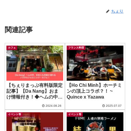
ちぇり
関連記事
カフェ
フランス料理
【ちぇりまっぷ有料版限定
【Ho Chi Minh】ホーチミ
記事】【Da Nang】おま
ンの頂上コラボ？！ ~
け情報付き！◆ヘムの中、
Quince x Yazawa
日本人も何故か浸れるノス
2024.08.26
2025.07.07
タルジェエニック・カフ
ェ！
イベント等
イベント等