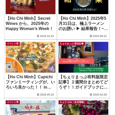
【Ho Chi Minh】Secret
【Ho Chi Minh】2025年5
Wines から、2025年の
月31日は、極上ラーメン
Happy Woman’s Week！
のお誘い ▶︎ 結果報告！~
FUME
2025.10.22
2025.06.01
イベント等
ちぇりまっぷ 限定記事
【Ho Chi Minh】Capichi
【ちぇりまっぷ有料版限定
ファンミーティングが、い
記事】２週間分まとめてど
ろいろ良かった！！ in
うぞ！！ガイドブックには
HCMC @ Chico’s Pizza
ないしない状況と、とって
2026.05.20
2025.02.09
おきの隠れ家カフェ！
イベント等
ちぇり info（生活情報）