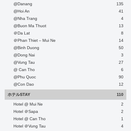
@Danang
135
@Hoi An
41
@Nha Trang
4
@Buon Ma Thuot
13
＠Da Lat
8
＠Phan Thiet – Mui Ne
14
@Binh Duong
50
@Dong Nai
3
@Vung Tau
27
@ Can Tho
6
@Phu Quoc
90
@Con Dao
12
ホテルSTAY
110
Hotel @ Mui Ne
2
Hotel ＠Sapa
2
Hotel @ Can Tho
1
Hotel ＠Vung Tau
4