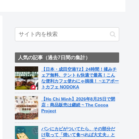
ト中営業
Fame Na
人気の記事（過去7日間の集計）
【日本・成田空港T2】24時間！揉みチ
ェア無料、テントも快適で最高！こん
な便利カフェ使わにゃ損損！ ~エアポー
トカフェ NODOKA
【Ho Chi Minh】2026年8月25日で閉
店：商品販売は継続 ~ The Cocoa
Project
パンにカビがついてたら、その部分だ
け取って「焼いて食べれば大丈夫」と