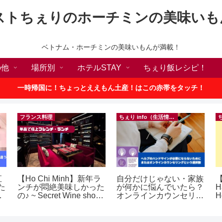
ストちぇりのホーチミンの美味いも
ベトナム・ホーチミンの美味いもんが満載！
の他
場所別
ホテルSTAY
ちぇり飯レシピ！
一時帰国に！ちょっとええもん土産！はこの赤帯をタッチ！
フランス料理
ちぇり info（生活情報）
直
【Ho Chi Minh】新年ラ
自分だけじゃない・家族
【
た
ンチが悶絶美味しかった
が何かに悩んでいたら？
H
な
の♪ ~ Secret Wine shop
オンラインカウンセリン
H
and lounge
グという選択肢
ェ
e