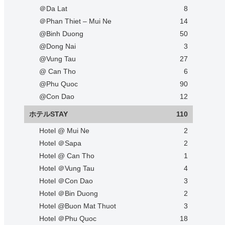
＠Da Lat
8
＠Phan Thiet – Mui Ne
14
@Binh Duong
50
@Dong Nai
3
@Vung Tau
27
@ Can Tho
6
@Phu Quoc
90
@Con Dao
12
ホテルSTAY
110
Hotel @ Mui Ne
2
Hotel ＠Sapa
2
Hotel @ Can Tho
1
Hotel ＠Vung Tau
4
Hotel ＠Con Dao
3
Hotel ＠Bin Duong
2
Hotel @Buon Mat Thuot
3
Hotel ＠Phu Quoc
18