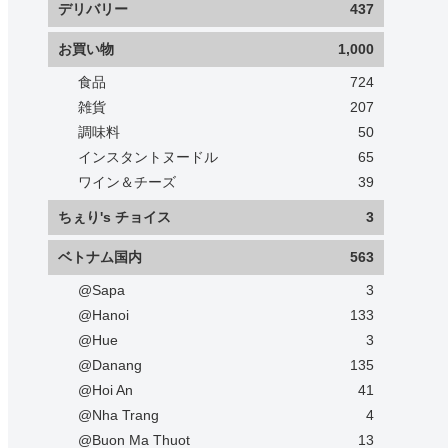
デリバリー
437
お買い物
1,000
食品
724
雑貨
207
調味料
50
インスタントヌードル
65
ワイン＆チーズ
39
ちぇり's チョイス
3
ベトナム国内
563
@Sapa
3
@Hanoi
133
@Hue
3
@Danang
135
@Hoi An
41
@Nha Trang
4
@Buon Ma Thuot
13