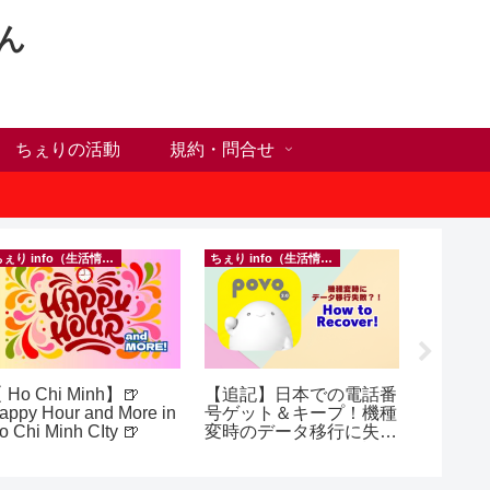
ん
ちぇりの活動
規約・問合せ
ちぇり info（生活情報）
ちぇり info（生活情報）
 Ho Chi Minh】🍺
【追記】日本での電話番
【ホー
appy Hour and More in
号ゲット＆キープ！機種
シーズ
o Chi Minh CIty 🍺
変時のデータ移行に失敗
に！ち
したけど復活できた話！
話にな
~ povo
ンで平日
（テト