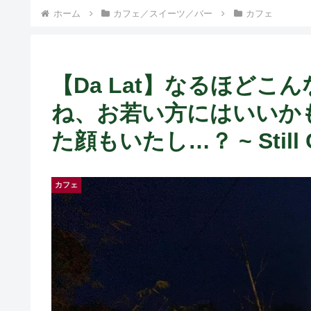
） ~
ホーム
カフェ／スイーツ／バー
カフェ
【Da Lat】なるほど
ね、お若い方にはいいか
た顔もいたし…？ ~ Still C
カフェ