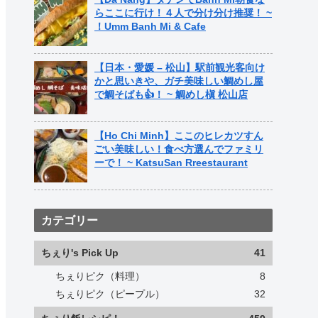
らここに行け！４人で分け分け推奨！ ~
！Umm Banh Mi & Cafe
【日本・愛媛 – 松山】駅前観光客向け
かと思いきや、ガチ美味しい鯛めし屋
で鯛そばも👍！ ~ 鯛めし槇 松山店
【Ho Chi Minh】ここのヒレカツすん
ごい美味しい！食べ方選んでファミリ
ーで！ ~ KatsuSan Rreestaurant
カテゴリー
ちぇり's Pick Up
41
ちぇりピク（料理）
8
ちぇりピク（ピープル）
32