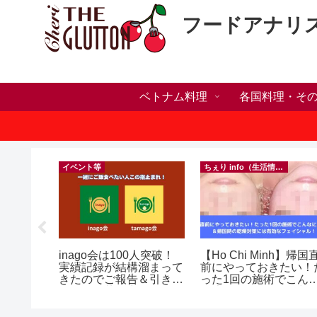
フードアナリ
ベトナム料理
各国料理・そ
）
イベント等
ちぇり info（生活情報）
ホリデー
inago会は100人突破！
【Ho Chi Minh】帰国
おしゃれ
実績記録が結構溜まって
前にやっておきたい！
っとお世
きたのでご報告＆引き続
った1回の施術でこん
イルサロ
きお仲間募集中♪
に違う？！ ＆帰国時の
FF！
乾燥対策には有効なフ
期間&テ
イシャル！ ~ Roserev