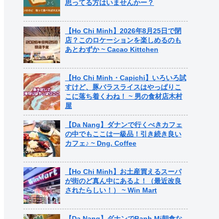
思ってる方はいませんかー？
【Ho Chi Minh】2026年8月25日で閉
店？このロケーションを楽しめるのも
あとわずか ~ Cacao Kittchen
【Ho Chi Minh・Capichi】いろいろ試
すけど、豚バラスライスはやっぱりこ
こに落ち着くわね！ ~ 男の食材店木村
屋
【Da Nang】ダナンで行くべきカフェ
の中でもここは一級品！引き続き良い
カフェ♪ ~ Dng. Coffee
【Ho Chi Minh】お土産買えるスーパ
が街のど真ん中にあるよ！（最近改良
されたらしい！） ~ Win Mart
【Da Nang】ダナンでBanh Mi朝食な