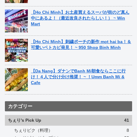
【Ho Chi Minh】お土産買えるスーパが街のど真ん
中にあるよ！（最近改良されたらしい！） ~ Win
Mart
【Ho Chi Minh】刺繍ポーチの新作 mot hai ba！＆
可愛いベトカピ発見！ ~ 950 Shop Binh Minh
【Da Nang】ダナンでBanh Mi朝食ならここに行
け！４人で分け分け推奨！ ~ ！Umm Banh Mi &
Cafe
カテゴリー
ちぇり's Pick Up
41
ちぇりピク（料理）
8