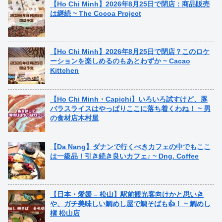
【Ho Chi Minh】2026年8月25日で閉店：商品販売
は継続 ~ The Cocoa Project
【Ho Chi Minh】2026年8月25日で閉店？このロケ
ーションを楽しめるのもあとわずか ~ Cacao
Kittchen
【Ho Chi Minh・Capichi】いろいろ試すけど、豚
バラスライスはやっぱりここに落ち着くわね！ ~ 男
の食材店木村屋
【Da Nang】ダナンで行くべきカフェの中でもここ
は一級品！引き続き良いカフェ♪ ~ Dng. Coffee
【日本・愛媛 – 松山】駅前観光客向けかと思いき
や、ガチ美味しい鯛めし屋で鯛そばも👍！ ~ 鯛めし
槇 松山店