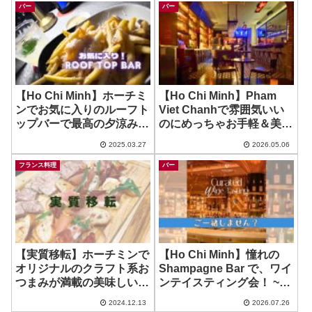
バー
バー
【Ho Chi Minh】ホーチミ
【Ho Chi Minh】Pham
ンでお気に入りのルーフト
Viet Chanhで雰囲気いい
ップバーで最高の夕涼み！
のにめっちゃお手軽＆美味
~ Social Pool Roof Top
しい！ ~ Terroir Wine Bar
2025.03.27
2026.05.06
Bar
フランス料理
バー
【実質移転】ホーチミンで
【Ho Chi Minh】憧れの
オリジナルのクラフト系お
Shampagne Bar で、ワイ
つまみが満載の美味しいワ
ンテイスティング会！ ~
インバーがフォアグラのパ
The Reverie Champagne
2024.12.13
2026.07.26
テのちょい食べ150kメニ
Bar