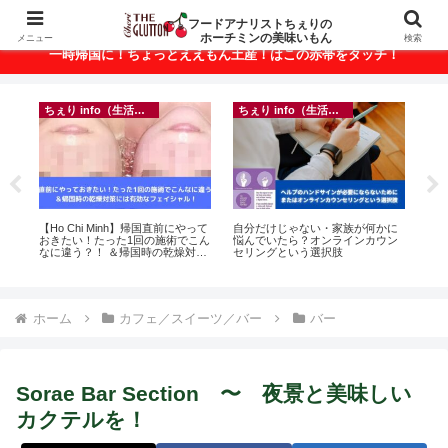
ベトナム・ホーチミンの美味いもんが満載！
フードアナリストちぇりの
ホーチミンの美味いもん
メニュー
検索
一時帰国に！ちょっとええもん土産！はこの赤帯をタッチ！
ちぇり info（生活情報）
ちぇり info（生活情報）
フ
ン
【Ho Chi Minh】帰国直前にやって
自分だけじゃない・家族が何かに
【H
っ
おきたい！たった1回の施術でこん
悩んでいたら？オンラインカウン
美味し
ン
なに違う？！ ＆帰国時の乾燥対策
セリングという選択肢
sho
適用
には有効なフェイシャル！ ~
Rosereve
ホーム
カフェ／スイーツ／バー
バー
Sorae Bar Section 〜 夜景と美味しい
カクテルを！