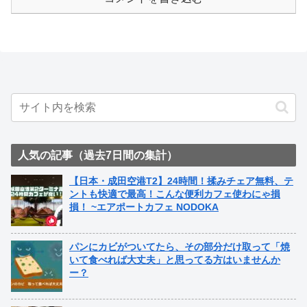
人気の記事（過去7日間の集計）
【日本・成田空港T2】24時間！揉みチェア無料、テ
ントも快適で最高！こんな便利カフェ使わにゃ損
損！ ~エアポートカフェ NODOKA
パンにカビがついてたら、その部分だけ取って「焼
いて食べれば大丈夫」と思ってる方はいませんか
ー？