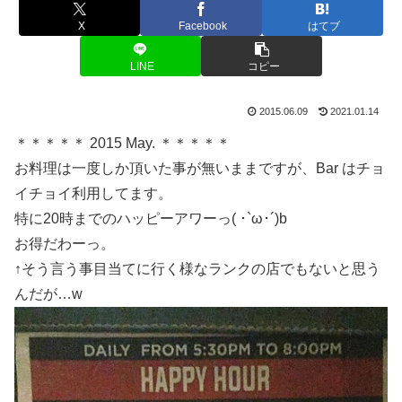
X
Facebook
はてブ
LINE
コピー
2015.06.09
2021.01.14
＊＊＊＊＊ 2015 May. ＊＊＊＊＊
お料理は一度しか頂いた事が無いままですが、Bar はチョ
イチョイ利用してます。
特に20時までのハッピーアワーっ( ･`ω･´)b
お得だわーっ。
↑そう言う事目当てに行く様なランクの店でもないと思う
んだが…w