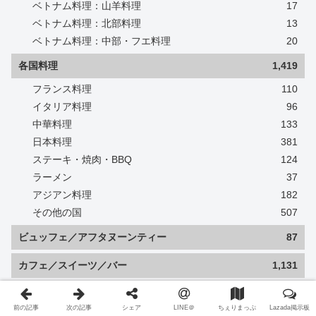
ベトナム料理：山羊料理
17
ベトナム料理：北部料理
13
ベトナム料理：中部・フエ料理
20
各国料理
1,419
フランス料理
110
イタリア料理
96
中華料理
133
日本料理
381
ステーキ・焼肉・BBQ
124
ラーメン
37
アジアン料理
182
その他の国
507
ビュッフェ／アフタヌーンティー
87
カフェ／スイーツ／バー
1,131
カフェ
769
スイーツ
568
前の記事
次の記事
シェア
LINE＠
ちぇりまっぷ
Lazada掲示板