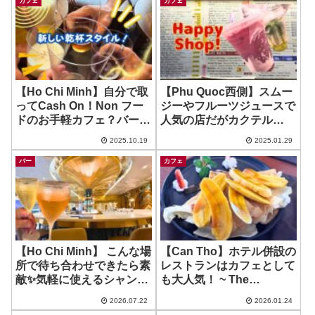
カフェ
カフェ
【Ho Chi Minh】自分で取
【Phu Quoc西側】スムー
ってCash On！Non フー
ジーやフルーツジュースで
ドのお手軽カフェ？バー？
人気の店だがカクテル
~ kochi
も？！フード無くなってた
2025.10.19
2025.01.29
ので注意！ ~ Happy Shop
バー
カフェ
【Ho Chi Minh】 こんな場
【Can Tho】ホテル併設の
所で待ち合わせできたら素
レストランはカフェとして
敵✨気軽に使えるシャンパ
も大人気！ ~ The
ンBar！ ~ The Reverie
Lighthouse Restaurant
2026.07.22
2026.01.24
Champagne Bar