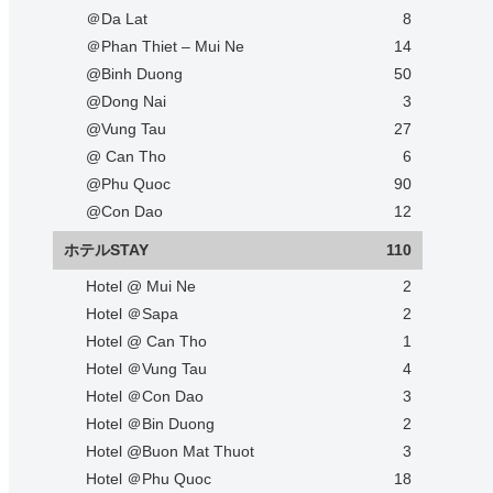
＠Da Lat
8
＠Phan Thiet – Mui Ne
14
@Binh Duong
50
@Dong Nai
3
@Vung Tau
27
@ Can Tho
6
@Phu Quoc
90
@Con Dao
12
ホテルSTAY
110
Hotel @ Mui Ne
2
Hotel ＠Sapa
2
Hotel @ Can Tho
1
Hotel ＠Vung Tau
4
Hotel ＠Con Dao
3
Hotel ＠Bin Duong
2
Hotel @Buon Mat Thuot
3
Hotel ＠Phu Quoc
18