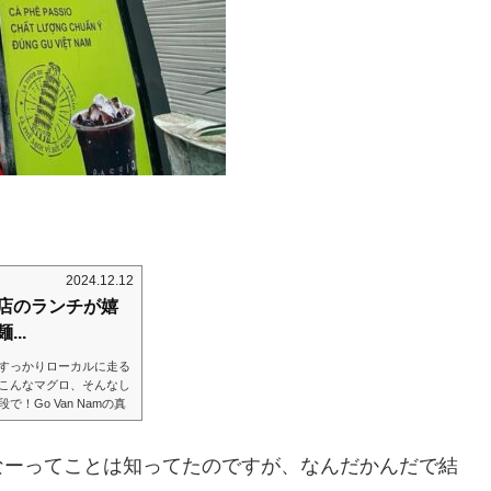
2024.12.12
店のランチが嬉
..
すっかりローカルに走る
こんなマグロ、そんなし
Go Van Namの真
ど真ん中。実はこの場所、昔
度に期待しないように来
いつの間にかこんなお店
なーってことは知ってたのですが、なんだかんだで結
。すんません、私まだ行けた