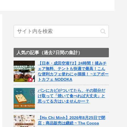
人気の記事（過去7日間の集計）
【日本・成田空港T2】24時間！揉みチ
ェア無料、テントも快適で最高！こん
な便利カフェ使わにゃ損損！ ~エアポー
トカフェ NODOKA
パンにカビがついてたら、その部分だ
け取って「焼いて食べれば大丈夫」と
思ってる方はいませんかー？
【Ho Chi Minh】2026年8月25日で閉
店：商品販売は継続 ~ The Cocoa