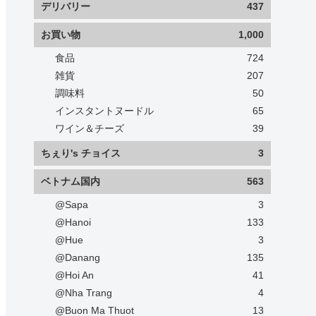
デリバリー
437
お買い物
1,000
食品
724
雑貨
207
調味料
50
インスタントヌードル
65
ワイン＆チーズ
39
ちぇり's チョイス
3
ベトナム国内
563
@Sapa
3
@Hanoi
133
@Hue
3
@Danang
135
@Hoi An
41
@Nha Trang
4
@Buon Ma Thuot
13