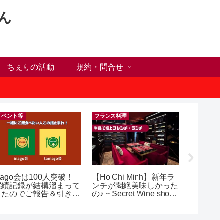
ん
ちぇりの活動
規約・問合せ
イベント等
フランス料理
nago会は100人突破！
【Ho Chi Minh】新年ラ
【 Ho C
実績記録が結構溜まって
ンチが悶絶美味しかった
Happy H
きたのでご報告＆引き続
の♪ ~ Secret Wine shop
Ho Chi M
きお仲間募集中♪
and lounge