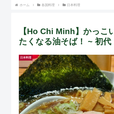
ト中営業予定追記） ~
ホーム
各国料理
日本料理
Fame Nail
【Ho Chi Minh】
たくなる油そば！ ~ 初代
日本料理