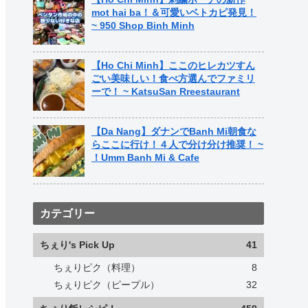
mot hai ba！＆可愛いベトカピ発見！
~ 950 Shop Binh Minh
【Ho Chi Minh】ここのヒレカツすん
ごい美味しい！食べ方選んでファミリ
ーで！ ~ KatsuSan Rreestaurant
【Da Nang】ダナンでBanh Mi朝食な
らここに行け！４人で分け分け推奨！ ~
！Umm Banh Mi & Cafe
カテゴリー
ちぇり's Pick Up
41
ちぇりピク（料理）
8
ちぇりピク（ピープル）
32