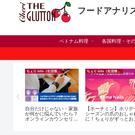
フードアナリ
ベトナム料理
各国料理・そ
）
ちぇり info（生活情報）
ちぇり info（生活情報）
】🍺
自分だけじゃない・家族
【ホーチミン】ホリデ
 More in
が何かに悩んでいたら？
シーズンの爪のおしゃ
y 🍺
オンラインカウンセリン
に！ちぇりがずっとお
グという選択肢
話になってるネイルサ
ンで平日15％OFF！
（テト前不適用期間&