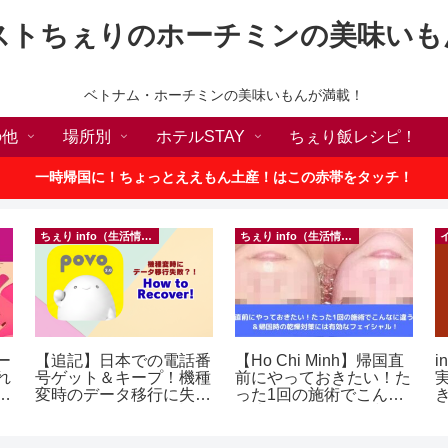
ストちぇりのホーチミンの美味いも
ベトナム・ホーチミンの美味いもんが満載！
の他
場所別
ホテルSTAY
ちぇり飯レシピ！
一時帰国に！ちょっとええもん土産！はこの赤帯をタッチ！
ちぇり info（生活情報）
ちぇり info（生活情報）
ー
【追記】日本での電話番
【Ho Chi Minh】帰国直
i
れ
号ゲット＆キープ！機種
前にやっておきたい！た
世
変時のデータ移行に失敗
った1回の施術でこんな
ロ
したけど復活できた話！
に違う？！ ＆帰国時の
~ povo
乾燥対策には有効なフェ
テ
イシャル！ ~ Rosereve