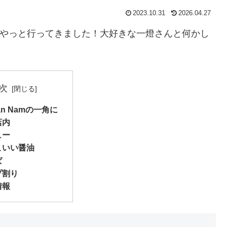
2023.10.31
2026.04.27
さんにやっと行ってきました！大好きな一燈さんと何かし
次
Van Namの一角に
店内
ュー
こいい醤油
ば
プ割り
情報