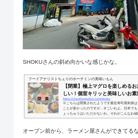
SHOKUさんの斜め向かいな感じかな。
フードアナリストちぇりのホーチミンの美味いもん
【閉業】極上マグロを楽しめるお
しい！個室キリッと美味しいお素麺.
https://cheritheglutton.com/shoku
※こちらは閉業されたようです最近寿司屋刺身は
ことが多かったのですが…すごいわよ。日本でも
ょっちゅうはいただかないわ。それがこんなお値段で！
ん中に2023年3月25日場所はGo Van Namの
っからあまり相性がよくなかったので、あまり過
店（場所で勝手なイメージ持つなよ）。そしたら
オープン前から、ラーメン屋さんができてる
が。こちら、Maguro Studioさん系列だそう