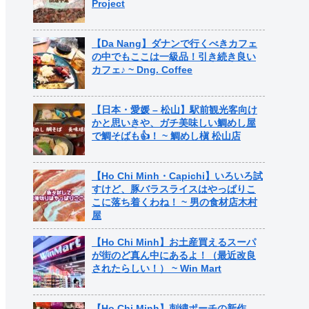
Project
【Da Nang】ダナンで行くべきカフェ
の中でもここは一級品！引き続き良い
カフェ♪ ~ Dng. Coffee
【日本・愛媛 – 松山】駅前観光客向け
かと思いきや、ガチ美味しい鯛めし屋
で鯛そばも👍！ ~ 鯛めし槇 松山店
【Ho Chi Minh・Capichi】いろいろ試
すけど、豚バラスライスはやっぱりこ
こに落ち着くわね！ ~ 男の食材店木村
屋
【Ho Chi Minh】お土産買えるスーパ
が街のど真ん中にあるよ！（最近改良
されたらしい！） ~ Win Mart
【Ho Chi Minh】刺繍ポーチの新作