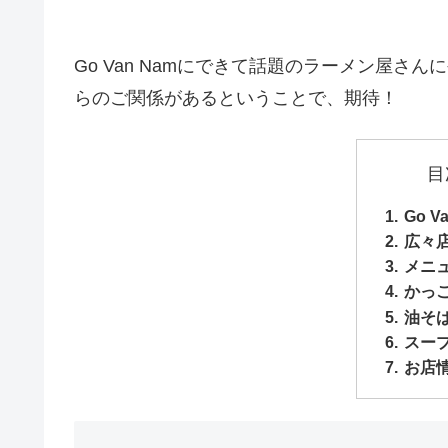
Go Van Namにできて話題のラーメン屋
らのご関係があるということで、期待！
目
Go 
広々
メニ
かっ
油そ
スー
お店