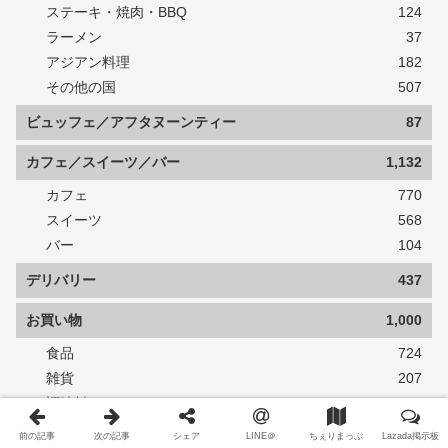
ステーキ・焼肉・BBQ
124
ラーメン
37
アジアン料理
182
その他の国
507
ビュッフェ／アフタヌーンティー
87
カフェ／スイーツ／バー
1,132
カフェ
770
スイーツ
568
バー
104
デリバリー
437
お買い物
1,000
食品
724
雑貨
207
調味料
50
インスタントヌードル
65
前の記事
次の記事
シェア
LINE＠
ちぇりまっぷ
Lazada掲示板