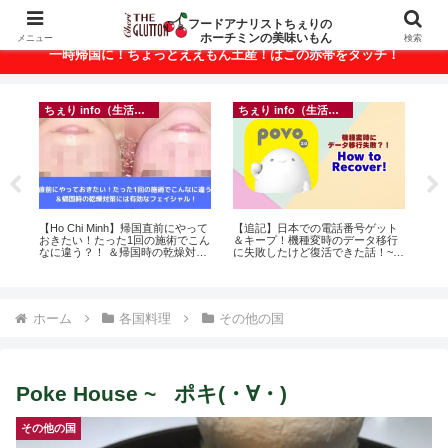
ベトナム・ホーチミンの美味いもんが満載！
フードアナリストちぇりの
ホーチミンの美味いもん
メニュー
検索
一時帰国に！ちょっとええもん土産！はこの赤帯をタッチ！
ちぇり info（生活情報）
ちぇり info（生活情報）
録が
【Ho Chi Minh】帰国直前にやって
【追記】日本での電話番号ゲット
【 H
引
おきたい！たった1回の施術でこん
＆キープ！機種変時のデータ移行
and 
なに違う？！ ＆帰国時の乾燥対策
に失敗したけど復活できた話！~
には有効なフェイシャル！ ~
povo
Rosereve
ホーム
各国料理
その他の国
Poke House ~ ポキ(・∀・)
その他の国