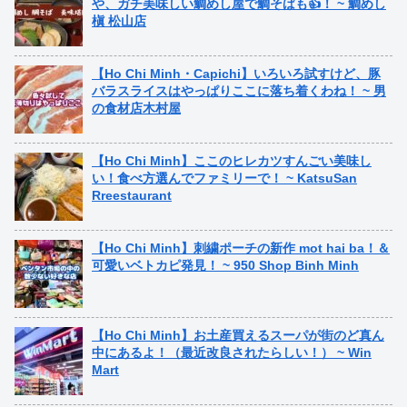
や、ガチ美味しい鯛めし屋で鯛そばも👍！ ~ 鯛めし
槇 松山店
【Ho Chi Minh・Capichi】いろいろ試すけど、豚
バラスライスはやっぱりここに落ち着くわね！ ~ 男
の食材店木村屋
【Ho Chi Minh】ここのヒレカツすんごい美味し
い！食べ方選んでファミリーで！ ~ KatsuSan
Rreestaurant
【Ho Chi Minh】刺繍ポーチの新作 mot hai ba！＆
可愛いベトカピ発見！ ~ 950 Shop Binh Minh
【Ho Chi Minh】お土産買えるスーパが街のど真ん
中にあるよ！（最近改良されたらしい！） ~ Win
Mart