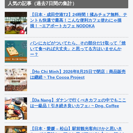
人気の記事（過去7日間の集計）
【日本・成田空港T2】24時間！揉みチェア無料、テ
ントも快適で最高！こんな便利カフェ使わにゃ損
損！ ~エアポートカフェ NODOKA
パンにカビがついてたら、その部分だけ取って「焼
いて食べれば大丈夫」と思ってる方はいませんか
ー？
【Ho Chi Minh】2026年8月25日で閉店：商品販売
は継続 ~ The Cocoa Project
【Da Nang】ダナンで行くべきカフェの中でもここ
は一級品！引き続き良いカフェ♪ ~ Dng. Coffee
【日本・愛媛 – 松山】駅前観光客向けかと思いき