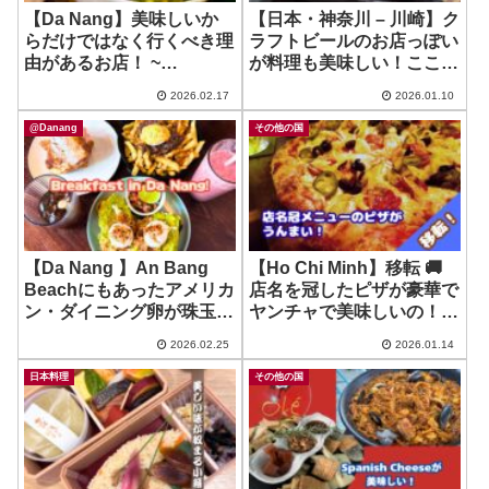
【Da Nang】美味しいか
【日本・神奈川 – 川崎】ク
らだけではなく行くべき理
ラフトビールのお店っぽい
由があるお店！ ~
が料理も美味しい！ここの
Rainbowl Poke
唐揚げ絶品やぞ！ ~ 寺田麦
2026.02.17
2026.01.10
酒醸造所
@Danang
その他の国
【Da Nang 】An Bang
【Ho Chi Minh】移転 🚚
Beachにもあったアメリカ
店名を冠したピザが豪華で
ン・ダイニング卵が珠玉の
ヤンチャで美味しいの！~
絶品朝食！ ~ Bikini
Brick & Barrel
2026.02.25
2026.01.14
Bottom
日本料理
その他の国