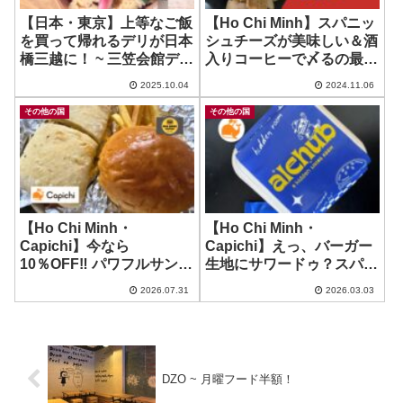
【日本・東京】上等なご飯
【Ho Chi Minh】スパニッ
を買って帰れるデリが日本
シュチーズが美味しい＆酒
橋三越に！ ~ 三笠会館デリ
入りコーヒーで〆るの最
カテッセン
高！ ~ Ole
2025.10.04
2024.11.06
その他の国
その他の国
【Ho Chi Minh・
【Ho Chi Minh・
Capichi】今なら
Capichi】えっ、バーガー
10％OFF‼️ パワフルサンド
生地にサワードゥ？スパイ
イッチのお店！ ~ Big
シーな刺激が魅力！ ~
2026.07.31
2026.03.03
Boss Bistro
Alehub Burger
DZO ~ 月曜フード半額！