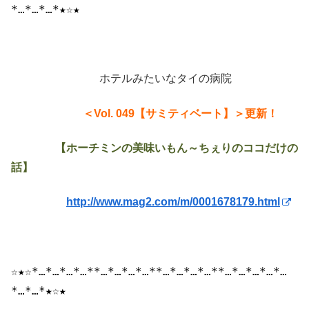
*…*…*…*★☆★
ホテルみたいなタイの病院
＜Vol. 049【サミティベート】＞
更新！
【ホーチミンの美味いもん～ちぇりのココだけの
話】
http://www.mag2.com/m/0001678179.html
☆★☆*…*…*…*…
*
*…*…*…*…
*
*…*…*…*…
*
*…*…*…
*…
*…
*…*…*★☆★