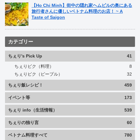
【Ho Chi Minh】街中の隠れ家ヘムビルの奥にある
旅行者さんに優しいベトナム料理のお店！ ~ A
Taste of Saigon
カテゴリー
ちぇり's Pick Up
41
ちぇりピク（料理）
8
ちぇりピク（ピープル）
32
ちぇり飯レシピ！
459
イベント等
173
ちぇり info（生活情報）
539
ちぇりの独り言
60
ベトナム料理すべて
780