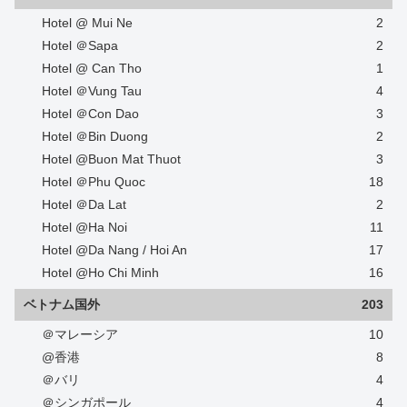
Hotel @ Mui Ne
2
Hotel ＠Sapa
2
Hotel @ Can Tho
1
Hotel ＠Vung Tau
4
Hotel ＠Con Dao
3
Hotel ＠Bin Duong
2
Hotel @Buon Mat Thuot
3
Hotel ＠Phu Quoc
18
Hotel ＠Da Lat
2
Hotel @Ha Noi
11
Hotel @Da Nang / Hoi An
17
Hotel @Ho Chi Minh
16
ベトナム国外
203
＠マレーシア
10
@香港
8
＠バリ
4
＠シンガポール
4