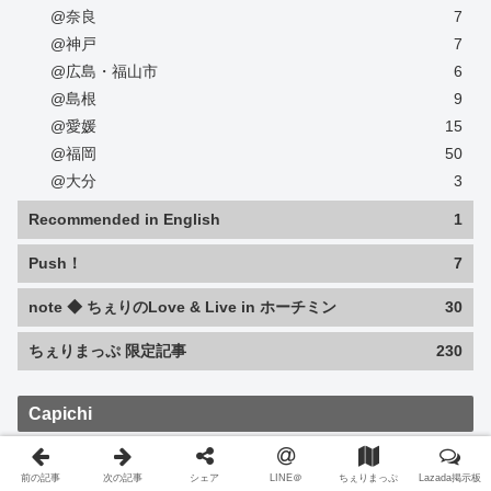
@奈良
7
@神戸
7
@広島・福山市
6
@島根
9
@愛媛
15
@福岡
50
@大分
3
Recommended in English
1
Push！
7
note ◆ ちぇりのLove & Live in ホーチミン
30
ちぇりまっぷ 限定記事
230
Capichi
前の記事
次の記事
シェア
LINE＠
ちぇりまっぷ
Lazada掲示板