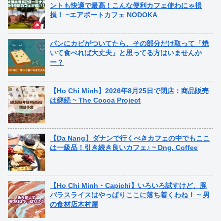
ントも快適で最高！こんな便利カフェ使わにゃ損
損！ ~エアポートカフェ NODOKA
パンにカビがついてたら、その部分だけ取って「焼
いて食べれば大丈夫」と思ってる方はいませんか
ー？
【Ho Chi Minh】2026年8月25日で閉店：商品販売
は継続 ~ The Cocoa Project
【Da Nang】ダナンで行くべきカフェの中でもここ
は一級品！引き続き良いカフェ♪ ~ Dng. Coffee
【Ho Chi Minh・Capichi】いろいろ試すけど、豚
バラスライスはやっぱりここに落ち着くわね！ ~ 男
の食材店木村屋