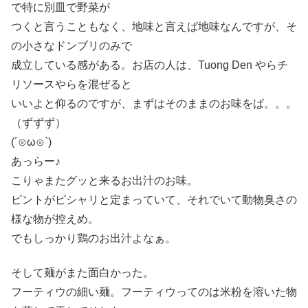
で特に別皿で野菜が
つくと言うこともなく、地味と言えば地味なんですが、そ
の小さなドンブリのみで
成立している感がある。お店の人は、Tuong Den やらチ
リソースやらを混ぜると
いいよと仰るのですが、まずはそのままのお味をば。。。
（ずずず）
(´⊙ω⊙`)
あっらー♪
こりゃまたグッと来るお出汁のお味。
ピントがピシャリと定まっていて、それでいて動物臭さの
様な物が控えめ。
でもしっかり鶏のお出汁よなぁ。
そして麺がまた面白かった。
フーティウの細い麺。フーティウってのは米粉を溶いた物