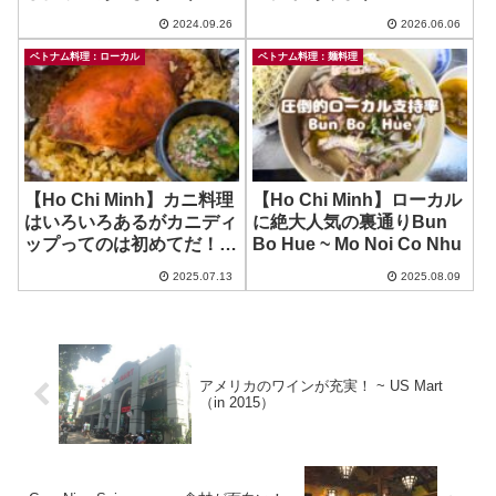
Bo Kho Co Mai
2024.09.26
2026.06.06
ベトナム料理：ローカル
ベトナム料理：麺料理
【Ho Chi Minh】カニ料理
【Ho Chi Minh】ローカル
はいろいろあるがカニディ
に絶大人気の裏通りBun
ップってのは初めてだ！ ~
Bo Hue ~ Mo Noi Co Nhu
Cua Ca Mau
2025.07.13
2025.08.09
アメリカのワインが充実！ ~ US Mart
（in 2015）