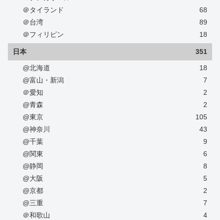
＠タイランド
68
＠台湾
89
＠フィリピン
18
日本
351
@北海道
18
@富山・新潟
7
＠愛知
2
@青森
2
@東京
105
@神奈川
43
@千葉
9
@関東
6
@静岡
8
@大阪
5
@京都
2
@三重
7
＠和歌山
4