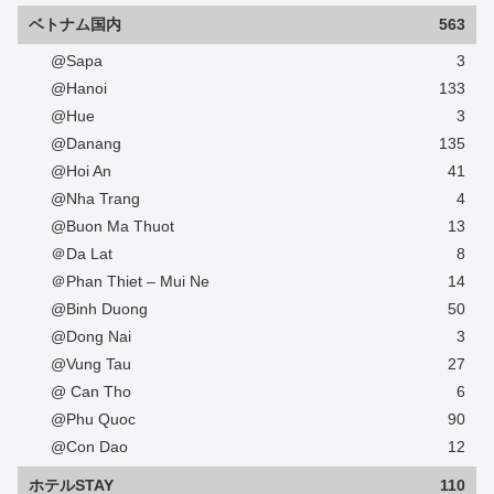
ベトナム国内
563
@Sapa
3
@Hanoi
133
@Hue
3
@Danang
135
@Hoi An
41
@Nha Trang
4
@Buon Ma Thuot
13
＠Da Lat
8
＠Phan Thiet – Mui Ne
14
@Binh Duong
50
@Dong Nai
3
@Vung Tau
27
@ Can Tho
6
@Phu Quoc
90
@Con Dao
12
ホテルSTAY
110