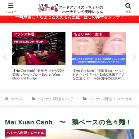
ベトナム・ホーチミンの美味いもんが満載！
フードアナリストちぇりの
ホーチミンの美味いもん
メニュー
検索
一時帰国に！ちょっとええもん土産！はこの赤帯をタッチ！
フランス料理
ちぇり info（生活情報）
録が
【Ho Chi Minh】新年ランチが悶絶
【Ho Chi Minh】帰国直前にやって
【
引
美味しかったの♪ ~ Secret Wine
おきたい！たった1回の施術でこん
＆
shop and lounge
なに違う？！ ＆帰国時の乾燥対策
に
には有効なフェイシャル！ ~
pov
Rosereve
ホーム
ベトナム料理すべて
ベトナム料理：ローカル
Mai Xuan Canh 〜 鶏ベースの色々麺！
ベトナム料理：ローカル