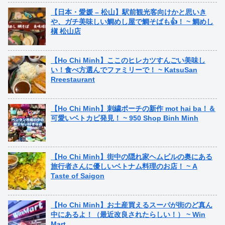
【日本・愛媛 – 松山】駅前観光客向けかと思いき
や、ガチ美味しい鯛めし屋で鯛そばも👍！ ~ 鯛めし
槇 松山店
【Ho Chi Minh】ここのヒレカツすんごい美味し
い！食べ方選んでファミリーで！ ~ KatsuSan
Rreestaurant
【Ho Chi Minh】刺繍ポーチの新作 mot hai ba！＆
可愛いベトカピ発見！ ~ 950 Shop Binh Minh
【Ho Chi Minh】街中の隠れ家ヘムビルの奥にある
旅行者さんに優しいベトナム料理のお店！ ~ A
Taste of Saigon
【Ho Chi Minh】お土産買えるスーパが街のど真ん
中にあるよ！（最近改良されたらしい！） ~ Win
Mart