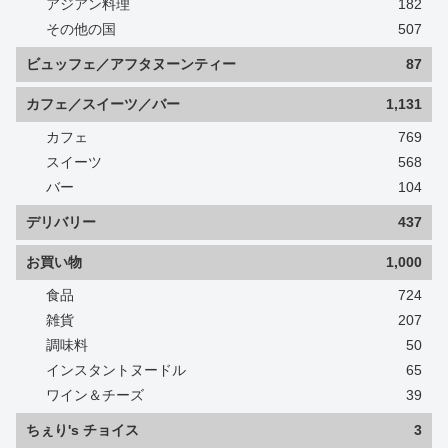
アジアン料理
182
その他の国
507
ビュッフェ／アフタヌーンティー
87
カフェ／スイーツ／バー
1,131
カフェ
769
スイーツ
568
バー
104
デリバリー
437
お買い物
1,000
食品
724
雑貨
207
調味料
50
インスタントヌードル
65
ワイン＆チーズ
39
ちぇり's チョイス
3