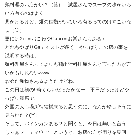
鶏料理のお店かい？（笑） 滅屋さんでスープの味がいろ
いろ有るのはよく
見かけるけど、麺の種類がいろいろ有るってのはすごいな
ぁ（笑）
更にはXoi＝おこわやCaho＝お粥さんもある♪
どれもやぱりGaテイストが多く、やっぱりこの店の事を
説明する時は、
麺料理屋さんってよりも鶏出汁料理屋さんと言った方が言
いかもしれないwww
炒めた麺物もあるようだけどね。
この日は朝の9時くらいだったかなー。平日だったけどや
っぱり満席で、
外国の人も場所柄結構来ると思うのに、なんか珍しそうに
見られた？(^^;
そして、バインカンある？と聞くと、今日は無いと言う。
じゃぁフーティウで！というと、お店の方が周りを見回