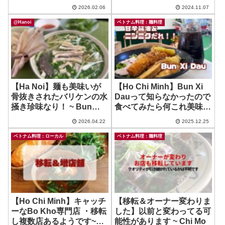
みたいなのも！ ~ Bao
ね、たまご入り！ ~ Banh
2026.02.06
2024.11.07
Lanh
Cuon Ha Noi
@Hanoi
ベトナム料理：麺料理
【Ha Noi】麺も美味いが
【Ho Chi Minh】Bun Xi
骨抜きされたバリケンの水
Dauって知らなかったので
掻き珍味なり！ ~ Bun
食べてみたら何これ美味し
mien Ngan Lan Vinh
い！ ~ Bun Xi Dau – Bau
2026.04.22
2025.12.25
Xì Giun
ベトナム料理：ローカル
ベトナム料理：麺料理
【Ho Chi Minh】キャッチ
【移転＆オーナー変わりま
ーなBo Kho専門店 ・移転
した】以前と変わってる可
し複数店あるようです~
能性があります ~ Chi Mo