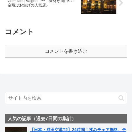
Com Nieu Saigon 〜 食材が面白い！
空飛ぶお焦げの人気店♪
コメント
コメントを書き込む
人気の記事（過去7日間の集計）
【日本・成田空港T2】24時間！揉みチェア無料、テ