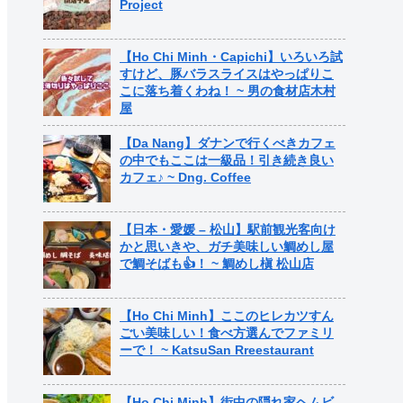
Project
【Ho Chi Minh・Capichi】いろいろ試
すけど、豚バラスライスはやっぱりこ
こに落ち着くわね！ ~ 男の食材店木村
屋
【Da Nang】ダナンで行くべきカフェ
の中でもここは一級品！引き続き良い
カフェ♪ ~ Dng. Coffee
【日本・愛媛 – 松山】駅前観光客向け
かと思いきや、ガチ美味しい鯛めし屋
で鯛そばも👍！ ~ 鯛めし槇 松山店
【Ho Chi Minh】ここのヒレカツすん
ごい美味しい！食べ方選んでファミリ
ーで！ ~ KatsuSan Rreestaurant
【Ho Chi Minh】街中の隠れ家ヘムビ