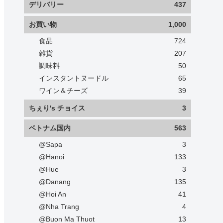
デリバリー
437
お買い物
1,000
食品
724
雑貨
207
調味料
50
インスタントヌードル
65
ワイン＆チーズ
39
ちぇり's チョイス
3
ベトナム国内
563
@Sapa
3
@Hanoi
133
@Hue
3
@Danang
135
@Hoi An
41
@Nha Trang
4
@Buon Ma Thuot
13