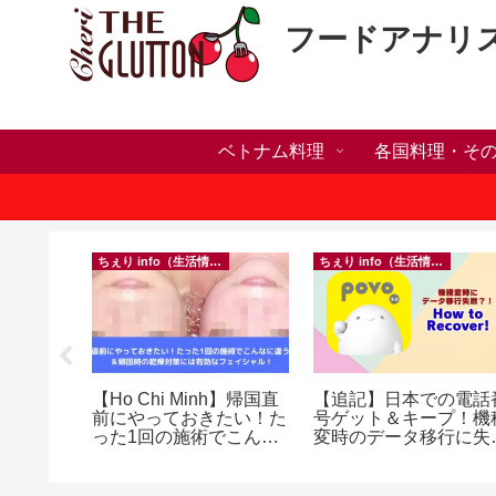
フードアナリ
ベトナム料理
各国料理・そ
）
ちぇり info（生活情報）
ちぇり info（生活情報）
い・家族
【Ho Chi Minh】帰国直
【追記】日本での電話
いたら？
前にやっておきたい！た
号ゲット＆キープ！機
ンセリン
った1回の施術でこんな
変時のデータ移行に失
に違う？！ ＆帰国時の
したけど復活できた話
乾燥対策には有効なフェ
~ povo
イシャル！ ~ Rosereve