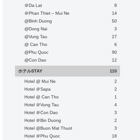
＠Da Lat
8
＠Phan Thiet – Mui Ne
14
@Binh Duong
50
@Dong Nai
3
@Vung Tau
27
@ Can Tho
6
@Phu Quoc
90
@Con Dao
12
ホテルSTAY
110
Hotel @ Mui Ne
2
Hotel ＠Sapa
2
Hotel @ Can Tho
1
Hotel ＠Vung Tau
4
Hotel ＠Con Dao
3
Hotel ＠Bin Duong
2
Hotel @Buon Mat Thuot
3
Hotel ＠Phu Quoc
18