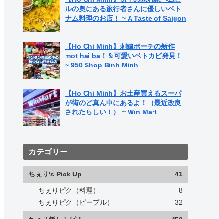
ルの奥にある旅行者さんに優しいベト
ナム料理のお店！ ~ A Taste of Saigon
【Ho Chi Minh】刺繍ポーチの新作
mot hai ba！＆可愛いベトカピ発見！
~ 950 Shop Binh Minh
【Ho Chi Minh】お土産買えるスーパ
が街のど真ん中にあるよ！（最近改良
されたらしい！） ~ Win Mart
カテゴリー
ちぇり's Pick Up
41
ちぇりピク（料理）
8
ちぇりピク（ピープル）
32