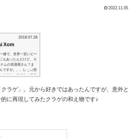
2022.11.05
2018.07.28
ai Xom
ルの一種で、世界一安いビー
にもあったんだけど、そ
トナムの居酒屋さん？ま
すが。。。(｡-_-｡)世
ールがベースになってる
のつまみがメイン。もう
ー（笑）。一応他にもビ
「クラゲ」。元から好きではあったんですが、意外と
的に再現してみたクラゲの和え物です♪