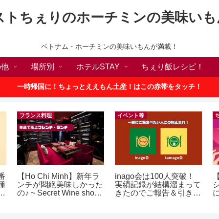
ストちぇりのホーチミンの美味いも
ベトナム・ホーチミンの美味いもんが満載！
の他
場所別
ホテルSTAY
ちぇり飯レシピ！
一時帰国に！ちょっとええもん土産！はこの赤帯をタッチ！
フランス料理
イベント等
番
【Ho Chi Minh】新年ラ
inago会は100人突破！
種
ンチが悶絶美味しかった
実績記録が結構溜まって
敗
の♪ ~ Secret Wine shop
きたのでご報告＆引き続
！
and lounge
きお仲間募集中♪