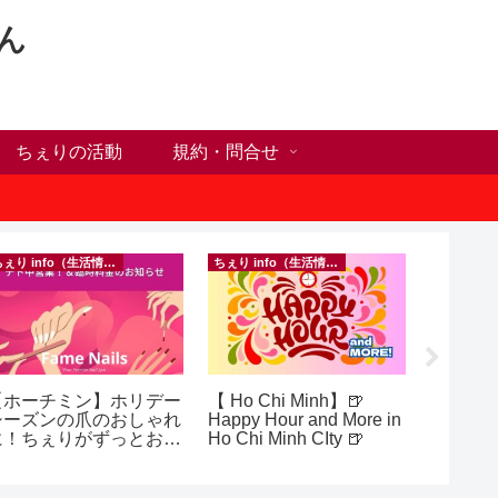
ん
ちぇりの活動
規約・問合せ
ちぇり info（生活情報）
ちぇり info（生活情報）
【ホーチミン】ホリデー
【 Ho Chi Minh】🍺
自分だ
シーズンの爪のおしゃれ
Happy Hour and More in
が何か
に！ちぇりがずっとお世
Ho Chi Minh CIty 🍺
オンラ
話になってるネイルサロ
グとい
ンで平日15％OFF！
（テト前不適用期間&テ