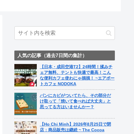
ト中営業予定追記） ~
ame Nail
人気の記事（過去7日間の集計）
【日本・成田空港T2】24時間！揉みチ
ェア無料、テントも快適で最高！こん
な便利カフェ使わにゃ損損！ ~エアポー
トカフェ NODOKA
パンにカビがついてたら、その部分だ
け取って「焼いて食べれば大丈夫」と
思ってる方はいませんかー？
【Ho Chi Minh】2026年8月25日で閉
店：商品販売は継続 ~ The Cocoa