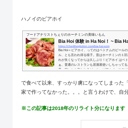
ハノイのビアホイ
フードアナリストちぇりのホーチミンの美味いもん
Bia Hoi 体験 in Ha Noi！ ~ Bia H
https://cheritheglutton.com/bia-hai-xom
Bia Hoi＝ビアホイ、ってのはベトナムのビー
ル、とも言われ得る様子。昔はホーチミンの１区
れが失くなってからは久しぶり！ビアホイ はベ
ぁ、普通のレストランも居酒屋使いしちゃってるんで
界一安いとも言われるビール、ビアホイ。そのビ
から、当然ながら他のものも勢い安い。そして酒
なくなったけど、こちらのお店とか楽しかったわ
で食べて以来、すっかり虜になってしまった
アホイって名前のお店があるんですが...
家で作ってなかった。。。と言うわけで、自分
※この記事は2018年のリライト分になります