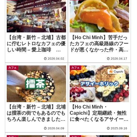
【台湾・新竹 – 北埔】古都
【Ho Chi Minh】苦手だっ
に佇むレトロなカフェの優
たカフェの高級路線のフー
しい時間 – 愛上珈琲
ドが悪くなかった件・高い
Aishang kafei
けどw ~ Le Petit Bakes &
2026.04.02
2026.04.17
Cake
カフェ
カフェ
【台湾・新竹 – 北埔】北埔
【Ho Chi Minh・
は擂茶の街でもあるのでも
Capichi】定期継続・無性
ちろん楽しんできました
に食べたくなるアサイーボ
よ！ ~ 天水茶房
ウル！ ~ Pure Bowls
2026.04.09
2025.09.16
Tianshui chafang