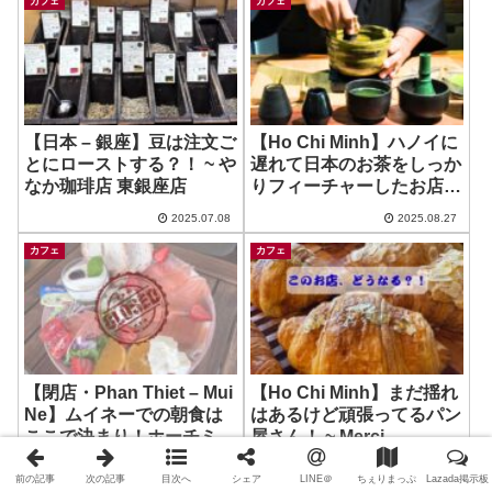
カフェ
カフェ
【日本 – 銀座】豆は注文ご
【Ho Chi Minh】ハノイに
とにローストする？！ ~ や
遅れて日本のお茶をしっか
なか珈琲店 東銀座店
りフィーチャーしたお店が
増えている？！
2025.07.08
2025.08.27
カフェ
カフェ
【閉店・Phan Thiet – Mui
【Ho Chi Minh】まだ揺れ
Ne】ムイネーでの朝食は
はあるけど頑張ってるパン
ここで決まり！ホーチミン
屋さん！ ~ Merci
にもほしい！ ~ A Suday
2026.08.02
2025.09.22
in August
前の記事
次の記事
目次へ
シェア
LINE＠
ちぇりまっぷ
Lazada掲示板