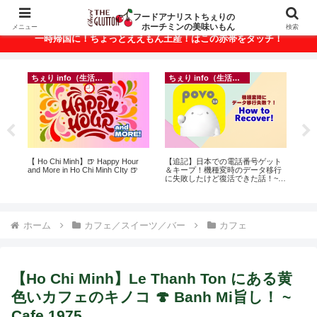
ベトナム・ホーチミンの美味いもんが満載！
フードアナリストちぇりの
ホーチミンの美味いもん
メニュー
検索
一時帰国に！ちょっとええもん土産！はこの赤帯をタッチ！
ちぇり info（生活情報）
ちぇり info（生活情報）
悶絶
【 Ho Chi Minh】🍺 Happy Hour
【追記】日本での電話番号ゲット
【
and More in Ho Chi Minh CIty 🍺
＆キープ！機種変時のデータ移行
の
に失敗したけど復活できた話！~
と
povo
で平
期間
Fam
ホーム
カフェ／スイーツ／バー
カフェ
【Ho Chi Minh】Le Thanh Ton にある黄
色いカフェのキノコ 🍄 Banh Mi旨し！ ~
Cafe 1975