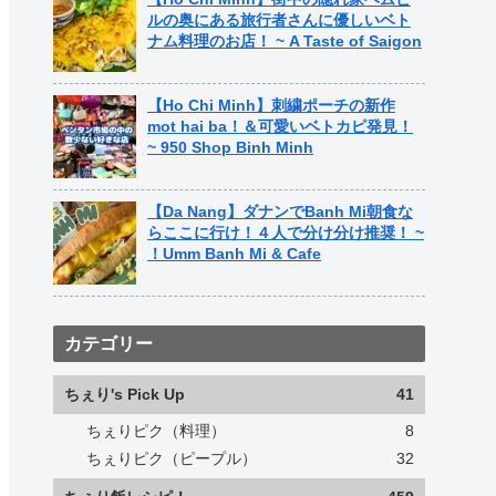
ルの奥にある旅行者さんに優しいベト
ナム料理のお店！ ~ A Taste of Saigon
【Ho Chi Minh】刺繍ポーチの新作
mot hai ba！＆可愛いベトカピ発見！
~ 950 Shop Binh Minh
【Da Nang】ダナンでBanh Mi朝食な
らここに行け！４人で分け分け推奨！ ~
！Umm Banh Mi & Cafe
カテゴリー
ちぇり's Pick Up
41
ちぇりピク（料理）
8
ちぇりピク（ピープル）
32