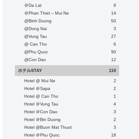
＠Da Lat
8
＠Phan Thiet – Mui Ne
14
@Binh Duong
50
@Dong Nai
3
@Vung Tau
27
@ Can Tho
6
@Phu Quoc
90
@Con Dao
12
ホテルSTAY
110
Hotel @ Mui Ne
2
Hotel ＠Sapa
2
Hotel @ Can Tho
1
Hotel ＠Vung Tau
4
Hotel ＠Con Dao
3
Hotel ＠Bin Duong
2
Hotel @Buon Mat Thuot
3
Hotel ＠Phu Quoc
18