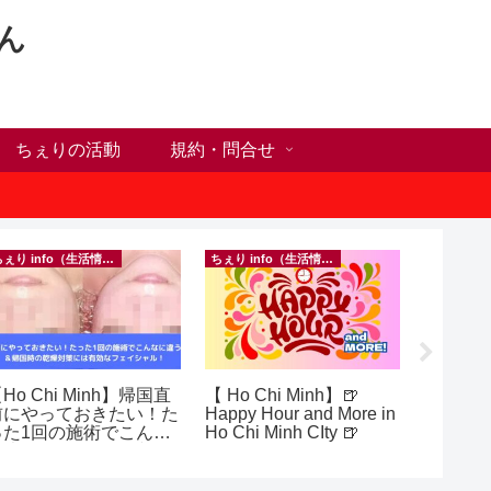
ん
ちぇりの活動
規約・問合せ
ちぇり info（生活情報）
ちぇり info（生活情報）
イベント等
Ho Chi Minh】帰国直
【 Ho Chi Minh】🍺
inago
前にやっておきたい！た
Happy Hour and More in
実績記
った1回の施術でこんな
Ho Chi Minh CIty 🍺
きたの
違う？！ ＆帰国時の
きお仲間
乾燥対策には有効なフェ
シャル！ ~ Rosereve