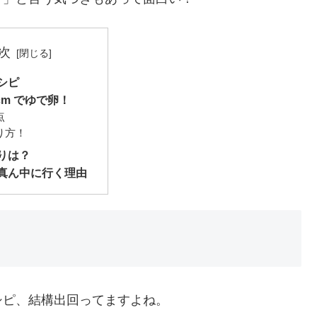
次
シピ
cm でゆで卵！
点
り方！
りは？
真ん中に行く理由
シピ、結構出回ってますよね。