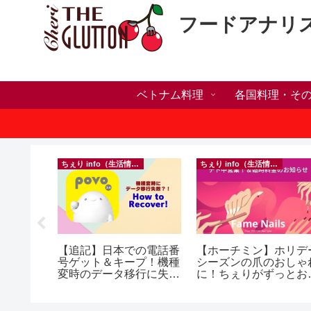
フードアナリ
ベトナム料理
各国料理・そ
ちぇり info（生活情報）
ちぇり info（生活情報）
人突破！
【追記】日本での電話番
【ホーチミン】ホリデ
溜まって
号ゲット＆キープ！機種
シーズンの爪のおしゃ
＆引き続
変時のデータ移行に失敗
に！ちぇりがずっとお
♪
したけど復活できた話！
話になってるネイルサ
~ povo
ンで平日15％OFF！
（テト前不適用期間&