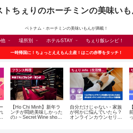
ストちぇりのホーチミンの美味いも
ベトナム・ホーチミンの美味いもんが満載！
の他
場所別
ホテルSTAY
ちぇり飯レシピ！
一時帰国に！ちょっとええもん土産！はこの赤帯をタッチ！
フランス料理
ちぇり info（生活情報）
ー
【Ho Chi Minh】新年ラ
自分だけじゃない・家族
【
れ
ンチが悶絶美味しかった
が何かに悩んでいたら？
世
の♪ ~ Secret Wine shop
オンラインカウンセリン
ロ
and lounge
グという選択肢
に
テ
イ