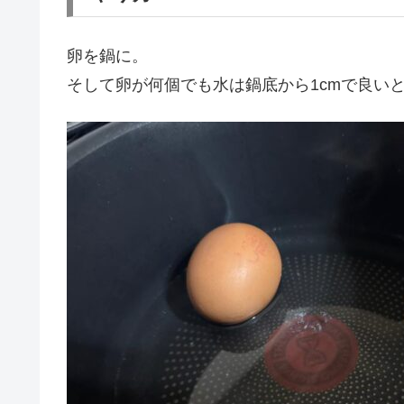
卵を鍋に。
そして卵が何個でも水は鍋底から1cmで良い