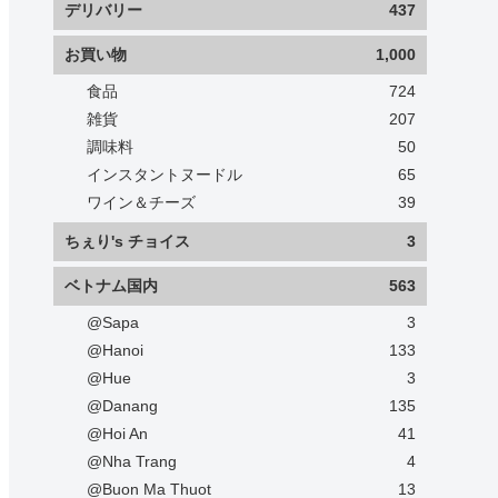
デリバリー
437
お買い物
1,000
食品
724
雑貨
207
調味料
50
インスタントヌードル
65
ワイン＆チーズ
39
ちぇり's チョイス
3
ベトナム国内
563
@Sapa
3
@Hanoi
133
@Hue
3
@Danang
135
@Hoi An
41
@Nha Trang
4
@Buon Ma Thuot
13