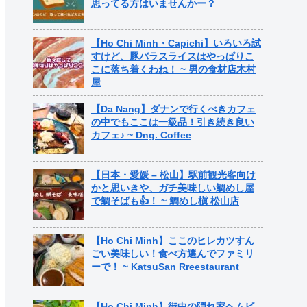
思ってる方はいませんかー？
【Ho Chi Minh・Capichi】いろいろ試
すけど、豚バラスライスはやっぱりこ
こに落ち着くわね！ ~ 男の食材店木村
屋
【Da Nang】ダナンで行くべきカフェ
の中でもここは一級品！引き続き良い
カフェ♪ ~ Dng. Coffee
【日本・愛媛 – 松山】駅前観光客向け
かと思いきや、ガチ美味しい鯛めし屋
で鯛そばも👍！ ~ 鯛めし槇 松山店
【Ho Chi Minh】ここのヒレカツすん
ごい美味しい！食べ方選んでファミリ
ーで！ ~ KatsuSan Rreestaurant
【Ho Chi Minh】街中の隠れ家ヘムビ