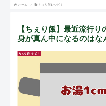
ト中営業予定追記） ~
ホーム
ちぇり飯レシピ！
Fame Nail
【ちぇり飯】最近流行りの
身が真ん中になるのはな
ちぇり飯レシピ！