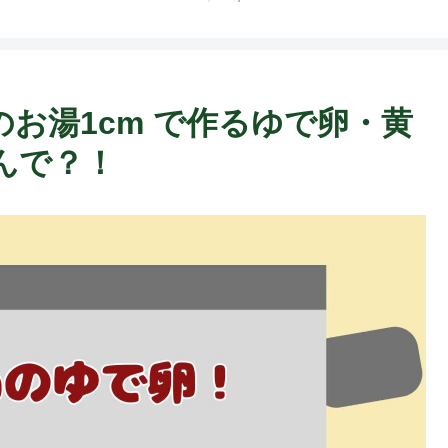
お湯1cm で作るゆで卵・黄
んで？！