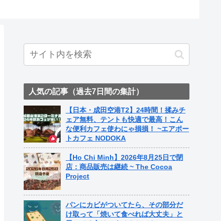
人気の記事（過去7日間の集計）
【日本・成田空港T2】24時間！揉みチ
ェア無料、テントも快適で最高！こん
な便利カフェ使わにゃ損損！ ~エアポー
トカフェ NODOKA
【Ho Chi Minh】2026年8月25日で閉
店：商品販売は継続 ~ The Cocoa
Project
パンにカビがついてたら、その部分だ
け取って「焼いて食べれば大丈夫」と