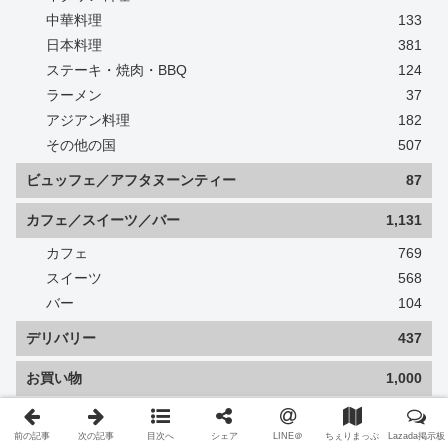
中華料理
133
日本料理
381
ステーキ・焼肉・BBQ
124
ラーメン
37
アジアン料理
182
その他の国
507
ビュッフェ／アフタヌーンティー
87
カフェ／スイーツ／バー
1,131
カフェ
769
スイーツ
568
バー
104
デリバリー
437
お買い物
1,000
食品
724
雑貨
207
前の記事
次の記事
目次へ
シェア
LINE＠
ちぇりまっぷ
Lazada掲示板