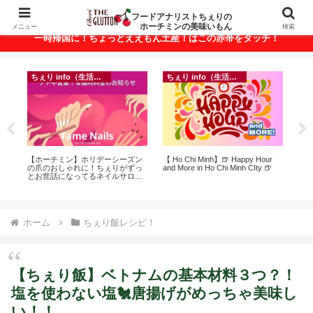
ベトナム・ホーチミンの美味いもんが満載！
フードアナリストちぇりの
ホーチミンの美味いもん
メニュー
検索
一時帰国に！ちょっとええもん土産！はこの赤帯をタッチ！
ちぇり info（生活情報）
ちぇり info（生活情報）
悶絶
【ホーチミン】ホリデーシーズン
【 Ho Chi Minh】🍺 Happy Hour
自
の爪のおしゃれに！ちぇりがずっ
and More in Ho Chi Minh CIty 🍺
悩
とお世話になってるネイルサロン
セ
で平日15％OFF！（テト前不適用
期間&テト中営業予定追記） ~
Fame Nail
ホーム
ちぇり飯レシピ！
【ちぇり飯】ベトナムの基本材料３つ？！
塩を使わない塩🐔唐揚げがめっちゃ美味し
い！！