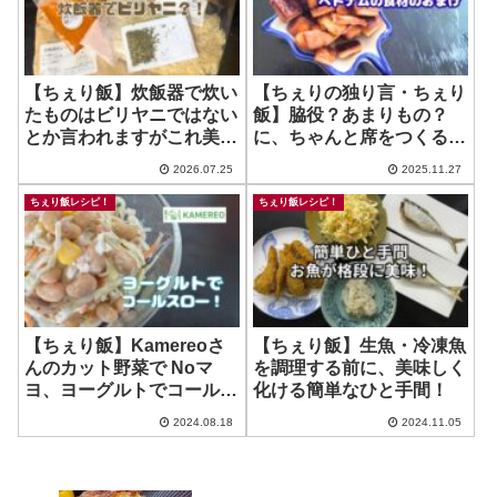
【ちぇり飯】炊飯器で炊い
【ちぇりの独り言・ちぇり
たものはビリヤニではない
飯】脇役？あまりもの？
とか言われますがこれ美味
に、ちゃんと席をつくるベ
い！ ~ ヒマラヤ貿易 ビリ
トナムの心意気に応えよう
2026.07.25
2025.11.27
ヤニキット
じゃないか ~ Honey Chip
Toast
ちぇり飯レシピ！
ちぇり飯レシピ！
【ちぇり飯】Kamereoさ
【ちぇり飯】生魚・冷凍魚
んのカット野菜で Noマ
を調理する前に、美味しく
ヨ、ヨーグルトでコールス
化ける簡単なひと手間！
ロー！コツを掴むと意外と
2024.08.18
2024.11.05
美味しい！