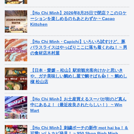
【Ho Chi Minh】2026年8月25日で閉店？このロケ
ーションを楽しめるのもあとわずか ~ Cacao
Kittchen
【Ho Chi Minh・Capichi】いろいろ試すけど、豚
バラスライスはやっぱりここに落ち着くわね！ ~ 男
の食材店木村屋
【日本・愛媛 – 松山】駅前観光客向けかと思いき
や、ガチ美味しい鯛めし屋で鯛そばも👍！ ~ 鯛めし
槇 松山店
【Ho Chi Minh】お土産買えるスーパが街のど真ん
中にあるよ！（最近改良されたらしい！） ~ Win
Mart
【Ho Chi Minh】刺繍ポーチの新作 mot hai ba！＆
可愛いベトカピ発見！ ~ 950 Shop Binh Minh