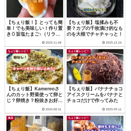
【ちぇり飯！】とっても簡
【ちぇり飯】塩揉みも不
単！でも美味しい！作り置
要？カブの千枚漬け的なも
き🥚旨塩たまご♪（リライ
のを大根でチャチャっと！
ト）
2025.11.09
2025.12.24
ちぇり飯レシピ！
ちぇり飯レシピ！
【ちぇり飯】Kamereoさ
【ちぇり飯】バナナチョコ
んのカット野菜使って卵と
アイスクリームをバナナと
じ？卵焼き？粉抜きお好み
チョコだけで作ってみた
焼き？なんだこれは？
2024.08.31
2025.05.11
食品
ちぇり飯レシピ！