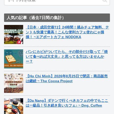
人気の記事（過去7日間の集計）
【日本・成田空港T2】24時間！揉みチェア無料、テ
ントも快適で最高！こんな便利カフェ使わにゃ損
損！ ~エアポートカフェ NODOKA
パンにカビがついてたら、その部分だけ取って「焼
いて食べれば大丈夫」と思ってる方はいませんか
ー？
【Ho Chi Minh】2026年8月25日で閉店：商品販売
は継続 ~ The Cocoa Project
【Da Nang】ダナンで行くべきカフェの中でもここ
は一級品！引き続き良いカフェ♪ ~ Dng. Coffee