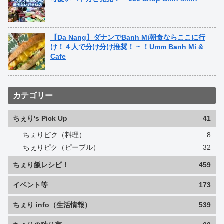
【Da Nang】ダナンでBanh Mi朝食ならここに行
け！４人で分け分け推奨！ ~ ！Umm Banh Mi &
Cafe
カテゴリー
ちぇり's Pick Up
41
ちぇりピク（料理）
8
ちぇりピク（ピープル）
32
ちぇり飯レシピ！
459
イベント等
173
ちぇり info（生活情報）
539