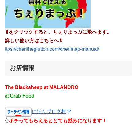
⬆︎をクリックすると、ちぇりまっぷに飛べます。
詳しい使い方はこちらへ⬇︎
ttps://cheritheglutton.com/cherimap-manual/
お店情報
The Blacksheep at MALANDRO
@Grab Food
にほんブログ村
👆
ポチってもらえるととても励みになります！