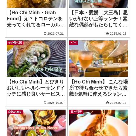
【Ho Chi Minh・Grab
【日本・愛媛 – 大三島】思
Food】え？トコロテンを
いがけない上等ランチ！素
売ってくれてるローカル店
敵な偶然がもたらしてくれ
がある？！ ~ Nutribento Z
た必食ご飯！ ~ 歩歩海
2026.07.21
2025.01.02
Healthy
Bubuka
その他の国
バー
【Ho Chi Minh】とびきり
【Ho Chi Minh】 こんな場
おいしいヘルシーサンドイ
所で待ち合わせできたら素
ッチに感じ良いサービス ~
敵✨気軽に使えるシャンパ
Green Monkey
ンBar！ ~ The Reverie
2025.10.07
2026.07.22
Champagne Bar
@Danang
日本料理