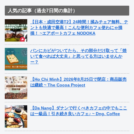
人気の記事（過去7日間の集計）
【日本・成田空港T2】24時間！揉みチェア無料、テ
ントも快適で最高！こんな便利カフェ使わにゃ損
損！ ~エアポートカフェ NODOKA
パンにカビがついてたら、その部分だけ取って「焼
いて食べれば大丈夫」と思ってる方はいませんか
ー？
【Ho Chi Minh】2026年8月25日で閉店：商品販売
は継続 ~ The Cocoa Project
【Da Nang】ダナンで行くべきカフェの中でもここ
は一級品！引き続き良いカフェ♪ ~ Dng. Coffee