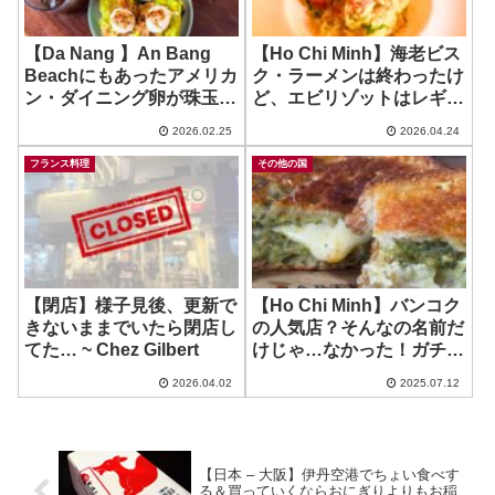
【Da Nang 】An Bang
【Ho Chi Minh】海老ビス
Beachにもあったアメリカ
ク・ラーメンは終わったけ
ン・ダイニング卵が珠玉の
ど、エビリゾットはレギュ
絶品朝食！ ~ Bikini
ラーメニュー！ ~ IL
2026.02.25
2026.04.24
Bottom
CORDA
フランス料理
その他の国
【閉店】様子見後、更新で
【Ho Chi Minh】バンコク
きないままでいたら閉店し
の人気店？そんなの名前だ
てた… ~ Chez Gilbert
けじゃ…なかった！ガチ美
味い！ ~ BARTELS Thao
2026.04.02
2025.07.12
Dien
【日本 – 大阪】伊丹空港でちょい食べす
る＆買っていくならおにぎりよりもお稲