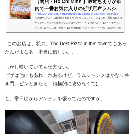
【閉店・Ho Chi Minh 】最近ちぇりが市
内で一番お気に入りのピザ店🍕ラムシ...
https://cheritheglutton.com/directdelivery-indika-kitchen-pizza
※2025年1月こちらは閉業されたようですタレコミをもらいました。最近残念賞ば
かりでデリバリーに疲れているとぼやいたら「ちぇりさんここはどうですか？」
と。なるほど、ハズし界隈とはかなり離れたところにありそうなお店なので、即
オーダー！行動に早く写したくなるお店には訳がある！聞いたことがなかったお
店完全にノーマークだったお店。でもなかなかお店の雰囲気も面白そうだし、も
↑このお店は、私の、The Best Pizza in this townでもあっ
しも自由に出歩けるタイミングでの発見だったら速攻足を運んでただろうな。し
かし今はそれが叶わないので、デリバリー。上のFBページ右上にある「...
たんだよなあ。本当に惜しい。。。
しかし嘆いていても仕方ない。
ピザは他にもあれこれあるけど、ラムシャンクはかなり狭
き門。ピンときたら、積極的に攻めなくては。
と、常日頃からアンテナを張ってたのですが、