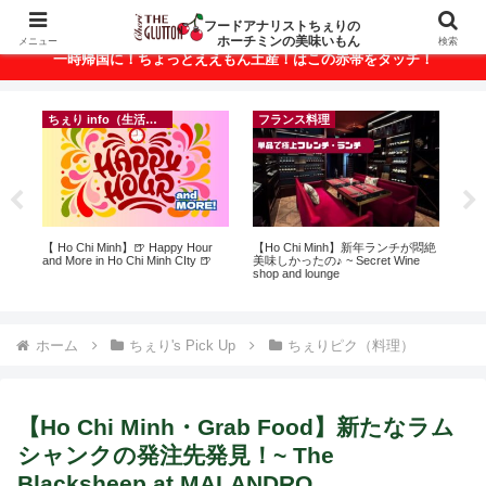
ベトナム・ホーチミンの美味いもんが満載！
フードアナリストちぇりの
ホーチミンの美味いもん
メニュー
検索
一時帰国に！ちょっとええもん土産！はこの赤帯をタッチ！
ちぇり info（生活情報）
フランス料理
って
【 Ho Chi Minh】🍺 Happy Hour
【Ho Chi Minh】新年ランチが悶絶
自
こん
and More in Ho Chi Minh CIty 🍺
美味しかったの♪ ~ Secret Wine
悩
shop and lounge
セ
ホーム
ちぇり's Pick Up
ちぇりピク（料理）
【Ho Chi Minh・Grab Food】新たなラム
シャンクの発注先発見！~ The
Blacksheep at MALANDRO