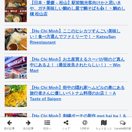
【日本・愛媛 – 松山】駅前観光客向けかと思いき
や、ガチ美味しい鯛めし屋で鯛そばも👍！ ~ 鯛めし
槇 松山店
【Ho Chi Minh】ここのヒレカツすんごい美味し
い！食べ方選んでファミリーで！ ~ KatsuSan
Rreestaurant
【Ho Chi Minh】お土産買えるスーパが街のど真ん
中にあるよ！（最近改良されたらしい！） ~ Win
Mart
【Ho Chi Minh】街中の隠れ家ヘムビルの奥にある
旅行者さんに優しいベトナム料理のお店！ ~ A
Taste of Saigon
【Ho Chi Minh】刺繍ポーチの新作 mot hai ba！＆
可愛いベトカピ発見！ ~ 950 Shop Binh Minh
前の記事
次の記事
目次へ
シェア
LINE＠
ちぇりまっぷ
Lazada掲示板