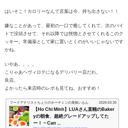
はいそこ！カロリーなんて言葉は今、持ち出さない！！
嫌なことがあって、最初の一口で癒してくれて、次のバイ
トで没頭させて、それ以降では恍惚とさせてくれるこのク
ッキー。常備薬として家に置いとくのがいいじゃないです
かね。
いやあ。。。。
こりゃあヘヴィロテになるデリバリー店だわ。
良店。
よかったら来店時のレポも見てね。おすすめ！
フードアナリストちぇりのホーチミンの美味いもん
2026.03.30
【Ho Chi Minh】LUAさん直轄のBaker
yの朝食、超絶グレードアップしてた
ー！ ~ Can ...
https://cheritheglutton.com/can-tin-bakery