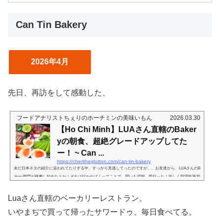
Can Tin Bakery
2026年4月
先日、再訪をして感動した、
フードアナリストちぇりのホーチミンの美味いもん
2026.03.30
【Ho Chi Minh】LUAさん直轄のBaker
yの朝食、超絶グレードアップしてた
ー！ ~ Can ...
https://cheritheglutton.com/can-tin-bakery
未だ日本ネタの紹介に追われてたりする中、すっかり見逃してったのですが。。お友達から、LUAさんのB
akery部門が稼働し始めたとか！それは行かねば！ってことで、聞いた翌朝、即行った！珍しく現場執筆20
26年1月多くの場合はお店から引き上げて、別のタイミングで書くことが多いのですが、今、食べながら書
いてますwLUAさんが、Bakery 部門をおオープンされたと！！わー！！！朝の LUA さん、新鮮だ。そして
Luaさん直轄のベーカリーレストラン。
こちらの門をくぐると右側奥に細い通路がありまして。そこを、どんどん奥に進んでいくとCan Tin baker
y。以前から思ってたけど...
いやまぢで買って帰ったサワードゥ、毎日食べてる。