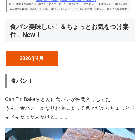
未だ日本ネタの紹介に追われてたりする中、すっかり見逃してったのですが。。お友達から、LUAさんのB
akery部門が稼働し始めたとか！それは行かねば！ってことで、聞いた翌朝、即行った！珍しく現場執筆20
26年1月多くの場合はお店から引き上げて、別のタイミングで書くことが多いのですが、今、食べながら書
いてますwLUAさんが、Bakery 部門をおオープンされたと！！わー！！！朝の LUA さん、新鮮だ。そして
食パン美味しい！＆ちょっとお気をつけ案
こちらの門をくぐると右側奥に細い通路がありまして。そこを、どんどん奥に進んでいくとCan Tin baker
y。以前から思ってたけど...
件←New！
2026年4月
食パン！
Can Tin Bakery さんに食パンが仲間入りしてたー！
うん、食パン、かなりお店によって色々だからちょっとド
キドキだったんだけど。。。