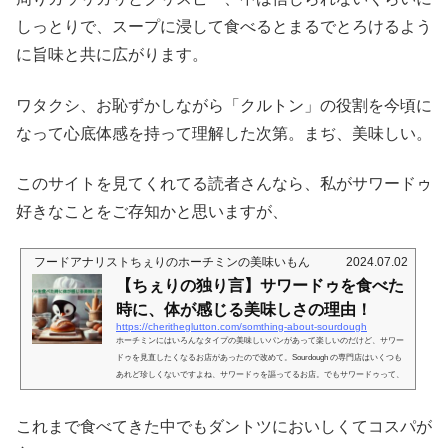
しっとりで、スープに浸して食べるとまるでとろけるよう
に旨味と共に広がります。
ワタクシ、お恥ずかしながら「クルトン」の役割を今頃に
なって心底体感を持って理解した次第。まぢ、美味しい。
このサイトを見てくれてる読者さんなら、私がサワードゥ
好きなことをご存知かと思いますが、
フードアナリストちぇりのホーチミンの美味いもん
2024.07.02
【ちぇりの独り言】サワードゥを食べた
時に、体が感じる美味しさの理由！
https://cheritheglutton.com/somthing-about-sourdough
ホーチミンにはいろんなタイプの美味しいパンがあって楽しいのだけど、サワー
ドゥを見直したくなるお店があったので改めて。Sourdough の専門店はいくつも
あれど珍しくないですよね、サワードゥを謳ってるお店。でもサワードゥって、
当然ながらお店によっていろいろ違う。というか、同じ種を使っても、発酵時間
や温度、環境によって味わいは変わってくるのでいろいろあって然るべきなので
これまで食べてきた中でもダントツにおいしくてコスパが
すが。。。いうほど酸っぱくないよなー。いうほど食味、サワードゥに期待する
ものじゃないよなー。というケースが多く、個人的にはそんなに満足し...