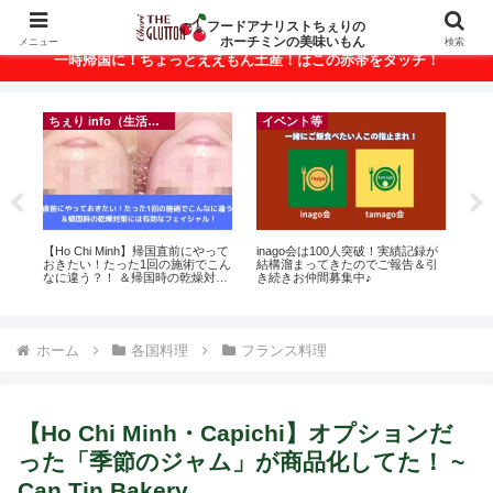
ベトナム・ホーチミンの美味いもんが満載！
フードアナリストちぇりの
ホーチミンの美味いもん
メニュー
検索
一時帰国に！ちょっとええもん土産！はこの赤帯をタッチ！
ちぇり info（生活情報）
イベント等
に
【Ho Chi Minh】帰国直前にやって
inago会は100人突破！実績記録が
【 H
ン
おきたい！たった1回の施術でこん
結構溜まってきたのでご報告＆引
and 
なに違う？！ ＆帰国時の乾燥対策
き続きお仲間募集中♪
には有効なフェイシャル！ ~
Rosereve
ホーム
各国料理
フランス料理
【Ho Chi Minh・Capichi】オプションだ
った「季節のジャム」が商品化してた！ ~
Can Tin Bakery