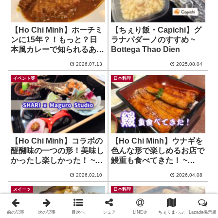
【Ho Chi Minh】ホーチミ
【ちぇり飯・Capichi】グ
ンに15年？！もっと？日
ラナパダーノのすすめ ~
本風カレーで知られるあの
Bottega Thao Dien
お店を試さぬまま過ごして
2026.07.13
2025.08.04
きたちぇりのバカちん今頃
レポ
イベント等
日本料理
【Ho Chi Minh】コラボの
【Ho Chi Minh】ウナギを
醍醐味の一つの形！美味し
色んな形で楽しめるお店で
かったし楽しかった！ ~
鰻重も食べてきた！ ~
SHARI SAIGON x Maguro
Unagi Station
2026.02.10
2026.04.08
Studio
スイーツ
日本料理
前の記事
次の記事
目次へ
シェア
LINE＠
ちぇりまっぷ
Lazada掲示板