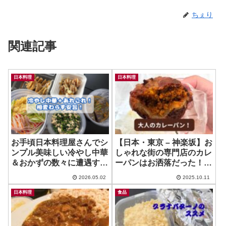
ちぇり
関連記事
日本料理
日本料理
お手頃日本料理屋さんでシ
【日本・東京 – 神楽坂】お
ンプル美味しい冷やし中華
しゃれな街の専門店のカレ
＆おかずの数々に遭遇する
ーパンはお洒落だった！ ~
など！ ~ 田中亭 Tanaka
Spicier スパイスチャイと
2026.05.02
2025.10.11
Tei
インドカレーパン
日本料理
食品