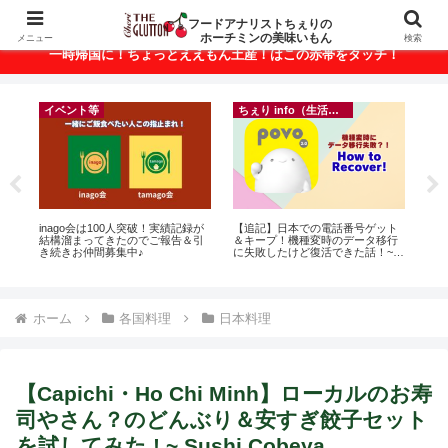
ベトナム・ホーチミンの美味いもんが満載！
フードアナリストちぇりの
ホーチミンの美味いもん
メニュー
検索
一時帰国に！ちょっとええもん土産！はこの赤帯をタッチ！
イベント等
ちぇり info（生活情報）
r
inago会は100人突破！実績記録が
【追記】日本での電話番号ゲット
自

結構溜まってきたのでご報告＆引
＆キープ！機種変時のデータ移行
悩
き続きお仲間募集中♪
に失敗したけど復活できた話！~
セ
povo
ホーム
各国料理
日本料理
【Capichi・Ho Chi Minh】ローカルのお寿
司やさん？のどんぶり＆安すぎ餃子セット
を試してみた ! ~ Sushi Cobeya