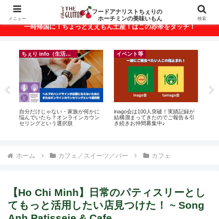
ベトナム・ホーチミンの美味いもんが満載！
フードアナリストちぇりの
ホーチミンの美味いもん
メニュー
検索
一時帰国に！ちょっとええもん土産！はこの赤帯をタッチ！
ちぇり info（生活情報）
イベント等
悶絶
自分だけじゃない・家族が何かに
inago会は100人突破！実績記録が
【H
悩んでいたら？オンラインカウン
結構溜まってきたのでご報告＆引
お
セリングという選択肢
き続きお仲間募集中♪
なに違う
には
Ros
ホーム
カフェ／スイーツ／バー
カフェ
【Ho Chi Minh】日常のパティスリーとし
てもっと活用したい店見つけた！ ~ Song
Anh Patisseie & Cafe