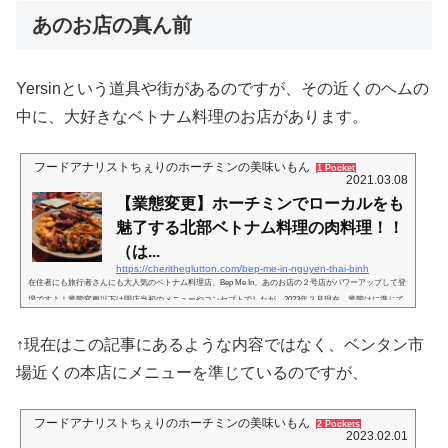
あのお店の真ん前
Yersinという道具や街があるのですが、その近くのヘムの
中に、大好きなベトナム料理のお店があります。
フードアナリストちぇりのホーチミンの美味いもん
1 Pocket
2021.03.08
【業態変更】ホーチミンでローカルをも
魅了する北部ベトナム料理の肉料理！！
（は...
https://cheritheglutton.com/bep-me-in-nguyen-thai-binh
在住者にも旅行者さんにも大人気のベトナム料理店、Bep Me In。あのお店の２号店がパワーアップして登
場ですよ！業態変更以下は開店当初のメニューやコンセプトでしたが、2023年２月現在、業態はに準じて
おり、以下にご紹介するメニューは一時停止となっているのでご了承ください。コロナ後の業態変更（202
3年時点ではさらに変更・添付リンク参照）2022年11月19日とてもチャーミングな内装と、ありきたりでな
↑現在はこの記事にあるような内容ではなく、ベンタン市
い、唯一無二のレシピで激オススメしていたこちらのお店、新装開店オープンしました！！お料理の内容
も、店名もそれに合わせて...
場近くの本店にメニューを準じているのですが、
フードアナリストちぇりのホーチミンの美味いもん
2 Pockets
2023.02.01