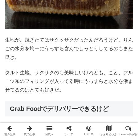
生地が、焼きたてはサクッサクだったんだろうけど、りん
ごの水分を均一にうっすら含んでしっとりしてるのもまた
良き。
タルト生地、サクサクのも美味しいけれども、こと、フル
ーツ系のフィリングが入ってる時にうっすらと水分を滲ま
せてるのはとても好きだ。
Grab Foodでデリバリーできるけど
で、見てみたら、大抵のものはあるのですが、リンゴタル
前の記事
次の記事
目次へ
シェア
LINE＠
ちぇりまっぷ
Lazada掲示板
トが、ない？！