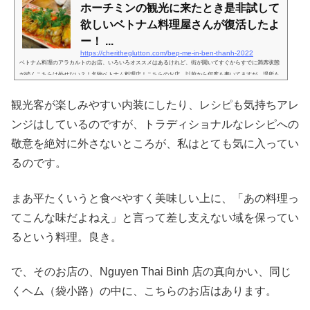
ホーチミンの観光に来たとき是非試して
欲しいベトナム料理屋さんが復活したよ
ー！ ...
https://cheritheglutton.com/bep-me-in-ben-thanh-2022
ベトナム料理のアラカルトのお店、いろいろオススメはあるけれど、街が開いてすぐからすでに満席状態
が続くこちらは外せない？！名物ベトナム料理店！こちらのお店、以前から何度も書いてますが…場所も
ベンタン市場近く、と、まさに観光客御用達。と聞くと、在住者の方は、「わざわざそんなとこ行かない
よねー」と思われがちかもしれませんが…そこがホーチミンのすごいとこで、確かに観光客用のひどいお
観光客が楽しみやすい内装にしたり、レシピも気持ちアレ
店もあるんですが、よその都市より、例えばガイドブックを基準にしたときには外れ比率が圧倒的に少な
いし（全く個人的いな主観によ...
ンジはしているのですが、トラディショナルなレシピへの
敬意を絶対に外さないところが、私はとても気に入ってい
るのです。
まあ平たくいうと食べやすく美味しい上に、「あの料理っ
てこんな味だよねえ」と言って差し支えない域を保ってい
るという料理。良き。
で、そのお店の、Nguyen Thai Binh 店の真向かい、同じ
くヘム（袋小路）の中に、こちらのお店はあります。