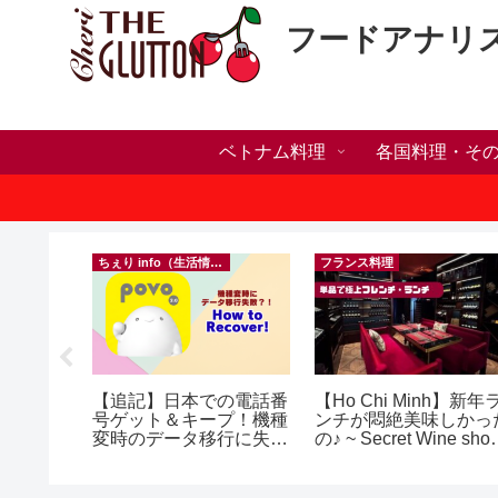
フードアナリ
ベトナム料理
各国料理・そ
）
ちぇり info（生活情報）
フランス料理
】🍺
【追記】日本での電話番
【Ho Chi Minh】新年
 More in
号ゲット＆キープ！機種
ンチが悶絶美味しかっ
y 🍺
変時のデータ移行に失敗
の♪ ~ Secret Wine sho
したけど復活できた話！
and lounge
~ povo