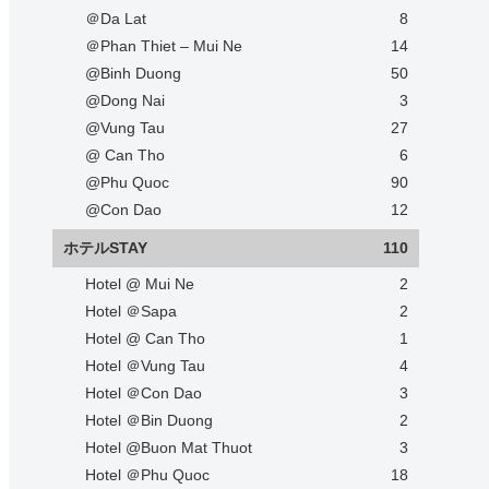
＠Da Lat
8
＠Phan Thiet – Mui Ne
14
@Binh Duong
50
@Dong Nai
3
@Vung Tau
27
@ Can Tho
6
@Phu Quoc
90
@Con Dao
12
ホテルSTAY
110
Hotel @ Mui Ne
2
Hotel ＠Sapa
2
Hotel @ Can Tho
1
Hotel ＠Vung Tau
4
Hotel ＠Con Dao
3
Hotel ＠Bin Duong
2
Hotel @Buon Mat Thuot
3
Hotel ＠Phu Quoc
18