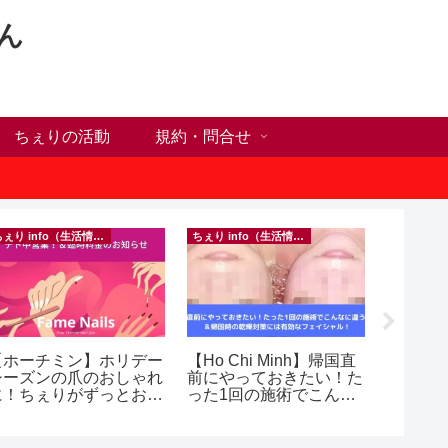
ん
ちぇりの活動
規約・問合せ
ちぇり info（生活情報）
ちぇり info（生活情報）
【ホーチミン】ホリデー
【Ho Chi Minh】帰国直
【 Ho C
シーズンの爪のおしゃれ
前にやっておきたい！た
Happy H
に！ちぇりがずっとお世
った1回の施術でこんな
Ho Chi M
話になってるネイルサロ
に違う？！ ＆帰国時の
ンで平日15％OFF！
乾燥対策には有効なフェ
（テト前不適用期間&テ
イシャル！ ~ Rosereve