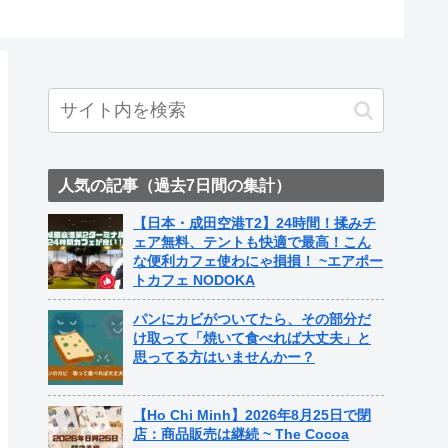
ト中営業予定追記） ~
ame Nail
人気の記事（過去7日間の集計）
【日本・成田空港T2】24時間！揉みチ
ェア無料、テントも快適で最高！こん
な便利カフェ使わにゃ損損！ ~エアポー
トカフェ NODOKA
パンにカビがついてたら、その部分だ
け取って「焼いて食べれば大丈夫」と
思ってる方はいませんかー？
【Ho Chi Minh】2026年8月25日で閉
店：商品販売は継続 ~ The Cocoa