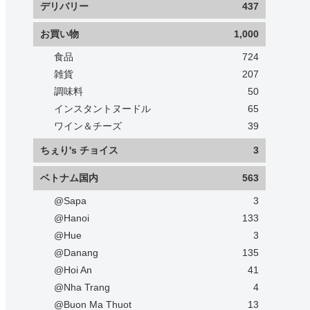
デリバリー
437
お買い物
1,000
食品
724
雑貨
207
調味料
50
インスタントヌードル
65
ワイン＆チーズ
39
ちぇり's チョイス
3
ベトナム国内
563
@Sapa
3
@Hanoi
133
@Hue
3
@Danang
135
@Hoi An
41
@Nha Trang
4
@Buon Ma Thuot
13