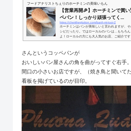
フードアナリストちぇりのホーチミンの美味いもん
【営業再開🎉】ホーチミンで買
ペパン！しっかり頑張ってく...
https://cheritheglutton.com/banh-mi-tuoi-2
ホーチミンはパンが美味しいと言われますが、そ
シピだったり。ではローカルのパンは…もちろん
よ！ローカルの方にも大人気のお店、ご紹介です
店2013年12月ホーチミン１区では、「目指せ日
た韓国資本のパン屋さんチェーンなどが賑わって
いし、目指せ日本どころか、そこにフランス文化
さんというコッペパンが
に寄っては、ちょっと日本ではお手軽価格では食
ティの物も珍しくありません。が、道ば...
おいしいパン屋さんの角を曲がってすぐ右手
間口の小さいお店ですが、（焼き鳥と聞いて
看板を掲げているのが目印。