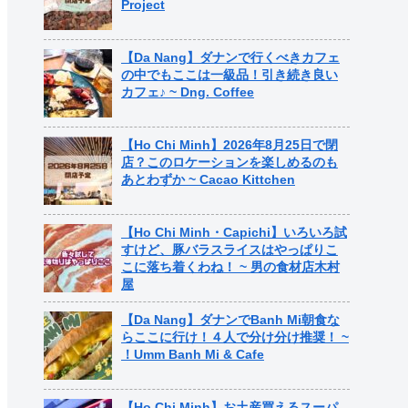
Project
【Da Nang】ダナンで行くべきカフェ
の中でもここは一級品！引き続き良い
カフェ♪ ~ Dng. Coffee
【Ho Chi Minh】2026年8月25日で閉
店？このロケーションを楽しめるのも
あとわずか ~ Cacao Kittchen
【Ho Chi Minh・Capichi】いろいろ試
すけど、豚バラスライスはやっぱりこ
こに落ち着くわね！ ~ 男の食材店木村
屋
【Da Nang】ダナンでBanh Mi朝食な
らここに行け！４人で分け分け推奨！ ~
！Umm Banh Mi & Cafe
【Ho Chi Minh】お土産買えるスーパ