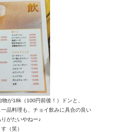
物が18k（100円前後！）ドンと、
し一品料理も、チョイ飲みに具合の良い
りがたいやねー♪
ます（笑）