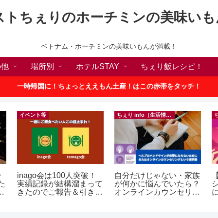
ストちぇりのホーチミンの美味いも
ベトナム・ホーチミンの美味いもんが満載！
の他
場所別
ホテルSTAY
ちぇり飯レシピ！
一時帰国に！ちょっとええもん土産！はこの赤帯をタッチ！
イベント等
ちぇり info（生活情報）
ラ
inago会は100人突破！
自分だけじゃない・家族
た
実績記録が結構溜まって
が何かに悩んでいたら？
p
きたのでご報告＆引き続
オンラインカウンセリン
きお仲間募集中♪
グという選択肢