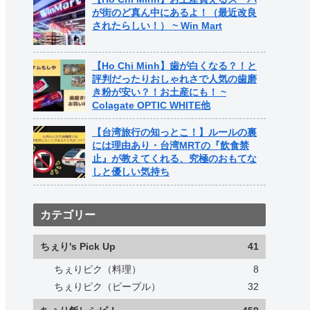
が街のど真ん中にあるよ！（最近改良
されたらしい！） ~ Win Mart
【Ho Chi Minh】歯が白くなる？！と
評判だったりおしゃれさで人気の歯磨
き粉が安い？！お土産にも！ ~
Colagate OPTIC WHITE他
【台湾旅行の知っとこ！】ルールの裏
には理由あり・台湾MRTの『飲食禁
止』が教えてくれる、究極のおもてな
しと優しい気持ち
カテゴリー
ちぇり's Pick Up
41
ちぇりピク（料理）
8
ちぇりピク（ピープル）
32