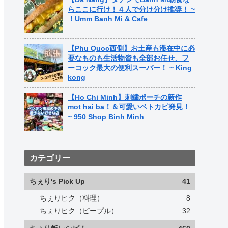
らここに行け！４人で分け分け推奨！ ~
！Umm Banh Mi & Cafe
【Phu Quoc西側】お土産も滞在中に必
要なものも生活物資も全部お任せ、フ
ーコック最大の便利スーパー！ ~ King
kong
【Ho Chi Minh】刺繍ポーチの新作
mot hai ba！＆可愛いベトカピ発見！
~ 950 Shop Binh Minh
カテゴリー
ちぇり's Pick Up
41
ちぇりピク（料理）
8
ちぇりピク（ピープル）
32