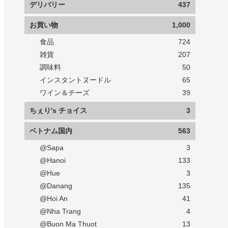
デリバリー
437
お買い物
1,000
食品
724
雑貨
207
調味料
50
インスタントヌードル
65
ワイン＆チーズ
39
ちぇり's チョイス
3
ベトナム国内
563
@Sapa
3
@Hanoi
133
@Hue
3
@Danang
135
@Hoi An
41
@Nha Trang
4
@Buon Ma Thuot
13