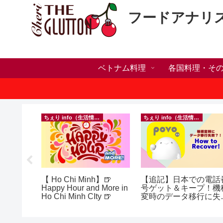
フードアナリ
ベトナム料理
各国料理・そ
）
ちぇり info（生活情報）
ちぇり info（生活情報）
h】帰国直
【 Ho Chi Minh】🍺
【追記】日本での電話
たい！た
Happy Hour and More in
号ゲット＆キープ！機
でこんな
Ho Chi Minh CIty 🍺
変時のデータ移行に失
したけど復活できた話
効なフェ
~ povo
ereve