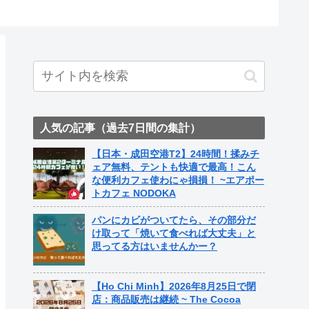
ト中営業予定追記） ~
Fame Nail
人気の記事（過去7日間の集計）
【日本・成田空港T2】24時間！揉みチ
ェア無料、テントも快適で最高！こん
な便利カフェ使わにゃ損損！ ~エアポー
トカフェ NODOKA
パンにカビがついてたら、その部分だ
け取って「焼いて食べれば大丈夫」と
思ってる方はいませんかー？
【Ho Chi Minh】2026年8月25日で閉
店：商品販売は継続 ~ The Cocoa