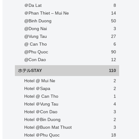
＠Da Lat
8
＠Phan Thiet – Mui Ne
14
@Binh Duong
50
@Dong Nai
3
@Vung Tau
27
@ Can Tho
6
@Phu Quoc
90
@Con Dao
12
ホテルSTAY
110
Hotel @ Mui Ne
2
Hotel ＠Sapa
2
Hotel @ Can Tho
1
Hotel ＠Vung Tau
4
Hotel ＠Con Dao
3
Hotel ＠Bin Duong
2
Hotel @Buon Mat Thuot
3
Hotel ＠Phu Quoc
18