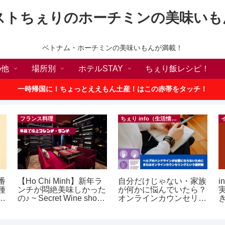
ストちぇりのホーチミンの美味いも
ベトナム・ホーチミンの美味いもんが満載！
の他
場所別
ホテルSTAY
ちぇり飯レシピ！
一時帰国に！ちょっとええもん土産！はこの赤帯をタッチ！
フランス料理
ちぇり info（生活情報）
番
【Ho Chi Minh】新年ラ
自分だけじゃない・家族
i
種
ンチが悶絶美味しかった
が何かに悩んでいたら？
敗
の♪ ~ Secret Wine shop
オンラインカウンセリン
！
and lounge
グという選択肢