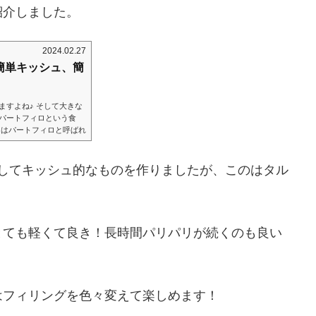
紹介しました。
2024.02.27
で簡単キッシュ、簡
ますよね♪ そして大きな
パートフィロという食
またはパートフィロと呼ばれ
もろこしの粉・小麦粉主
すぐに破れてしまうほど
術をお持ちでしょうが、
してキッシュ的なものを作りましたが、このはタル
笑）このフィロを使った
とても軽くて良き！長時間パリパリが続くのも良い
はフィリングを色々変えて楽しめます！