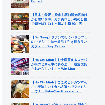
Project
【日本・愛媛 – 松山】駅前観光客向け
かと思いきや、ガチ美味しい鯛めし屋
で鯛そばも👍！ ~ 鯛めし槇 松山店
【Da Nang】ダナンで行くべきカフェ
の中でもここは一級品！引き続き良い
カフェ♪ ~ Dng. Coffee
【Ho Chi Minh】お土産買えるスーパ
が街のど真ん中にあるよ！（最近改良
されたらしい！） ~ Win Mart
【Ho Chi Minh】ここのヒレカツすん
ごい美味しい！食べ方選んでファミリ
ーで！ ~ KatsuSan Rreestaurant
【Da Nang】ダナンでBanh Mi朝食な