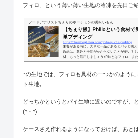
フィロ、という薄い薄い生地の冷凍を先日ご
フードアナリストちぇりのホーチミンの美味いもん
【ちぇり飯】Philloという食材
単プディング
https://cheritheglutton.com/phillo-quiche-pudding
来客がある時に、大きな一品があるとパッと映え
逸品は、意外と手間がかからないことが多い？！
材、もっと活用しましょう♪Pilloとはフィロ、
る食材は、地中海地方で多用される食材で、とう
原料にした薄い薄い生地。ちょっと力がかかると
の薄さで、現地の方はもちろんこれを自作する技
↑の生地では、フィロも具材の一つかのように
慣れない私みたいなのは冷凍生地を使う、一択（
料理、色々あるのですが、何を作るに...
ト生地。
どっちかというとパイ生地に近いのですが、
(^・^)
ケースさえ作れるようになっておけば、あと