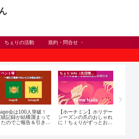
ん
ちぇりの活動
規約・問合せ
イベント等
ちぇり info（生活情報）
nago会は100人突破！
【ホーチミン】ホリデー
【Ho C
実績記録が結構溜まって
シーズンの爪のおしゃれ
前にや
きたのでご報告＆引き続
に！ちぇりがずっとお世
った1
きお仲間募集中♪
話になってるネイルサロ
に違う？！ ＆
ンで平日15％OFF！
乾燥対
（テト前不適用期間&テ
イシャル！