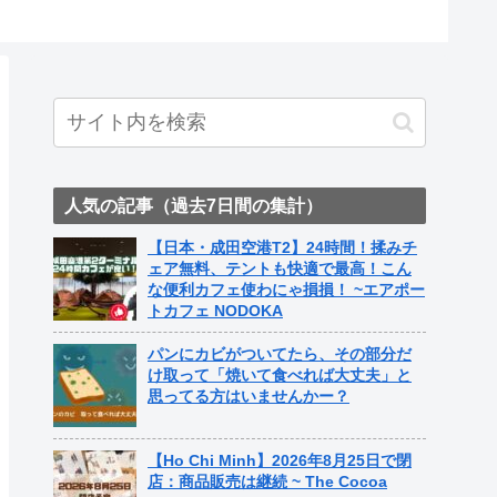
ト中営業
Fame Na
人気の記事（過去7日間の集計）
【日本・成田空港T2】24時間！揉みチ
ェア無料、テントも快適で最高！こん
な便利カフェ使わにゃ損損！ ~エアポー
トカフェ NODOKA
パンにカビがついてたら、その部分だ
け取って「焼いて食べれば大丈夫」と
思ってる方はいませんかー？
【Ho Chi Minh】2026年8月25日で閉
店：商品販売は継続 ~ The Cocoa