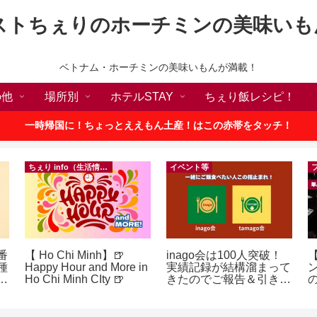
ストちぇりのホーチミンの美味いも
ベトナム・ホーチミンの美味いもんが満載！
の他
場所別
ホテルSTAY
ちぇり飯レシピ！
一時帰国に！ちょっとええもん土産！はこの赤帯をタッチ！
ちぇり info（生活情報）
イベント等
番
【 Ho Chi Minh】🍺
inago会は100人突破！
【
種
Happy Hour and More in
実績記録が結構溜まって
敗
Ho Chi Minh CIty 🍺
きたのでご報告＆引き続
の
！
きお仲間募集中♪
a