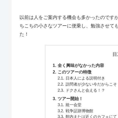
以前は人をご案内する機会も多かったのです
ちこちの小さなツアーに便乗し、勉強させて
た！
目
全く興味がなかった内容
このツアーの特徴
日本人による説明付き
訪問者が少ない今だからこそ
ドクさんと会える！？
ツアー開始！
統一会堂
戦争証跡博物館
館内または近くのカフェにて