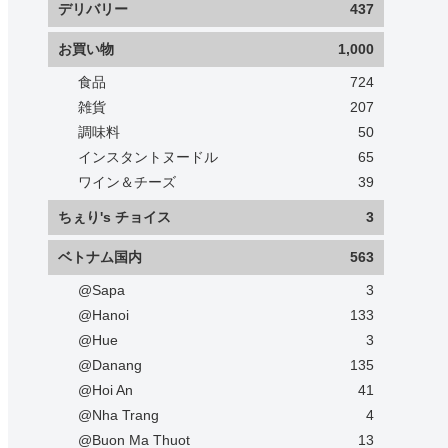
デリバリー
437
お買い物
1,000
食品
724
雑貨
207
調味料
50
インスタントヌードル
65
ワイン＆チーズ
39
ちぇり's チョイス
3
ベトナム国内
563
@Sapa
3
@Hanoi
133
@Hue
3
@Danang
135
@Hoi An
41
@Nha Trang
4
@Buon Ma Thuot
13