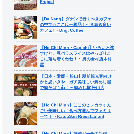
Project
【Da Nang】ダナンで行くべきカフェ
の中でもここは一級品！引き続き良い
カフェ♪ ~ Dng. Coffee
【Ho Chi Minh・Capichi】いろいろ試
すけど、豚バラスライスはやっぱりこ
こに落ち着くわね！ ~ 男の食材店木村
屋
【日本・愛媛 – 松山】駅前観光客向け
かと思いきや、ガチ美味しい鯛めし屋
で鯛そばも👍！ ~ 鯛めし槇 松山店
【Ho Chi Minh】ここのヒレカツすん
ごい美味しい！食べ方選んでファミリ
ーで！ ~ KatsuSan Rreestaurant
【Ho Chi Minh】刺繍ポーチの新作