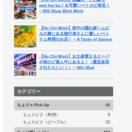
mot hai ba！＆可愛いベトカピ発見！
~ 950 Shop Binh Minh
【Ho Chi Minh】街中の隠れ家ヘムビ
ルの奥にある旅行者さんに優しいベト
ナム料理のお店！ ~ A Taste of Saigon
【Ho Chi Minh】お土産買えるスーパ
が街のど真ん中にあるよ！（最近改良
されたらしい！） ~ Win Mart
カテゴリー
ちぇり's Pick Up
41
ちぇりピク（料理）
8
ちぇりピク（ピープル）
32