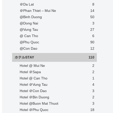
＠Da Lat
8
＠Phan Thiet – Mui Ne
14
@Binh Duong
50
@Dong Nai
3
@Vung Tau
27
@ Can Tho
6
@Phu Quoc
90
@Con Dao
12
ホテルSTAY
110
Hotel @ Mui Ne
2
Hotel ＠Sapa
2
Hotel @ Can Tho
1
Hotel ＠Vung Tau
4
Hotel ＠Con Dao
3
Hotel ＠Bin Duong
2
Hotel @Buon Mat Thuot
3
Hotel ＠Phu Quoc
18