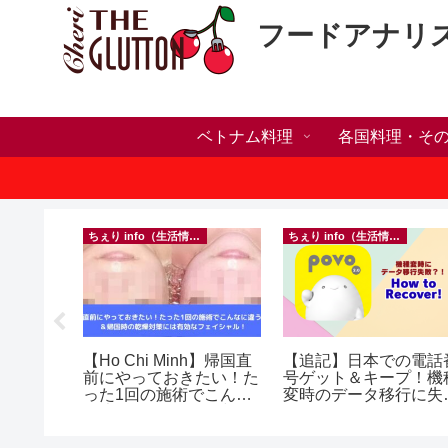
フードアナリ
ベトナム料理
各国料理・そ
）
ちぇり info（生活情報）
ちぇり info（生活情報）
ホリデー
【Ho Chi Minh】帰国直
【追記】日本での電話
おしゃれ
前にやっておきたい！た
号ゲット＆キープ！機
っとお世
った1回の施術でこんな
変時のデータ移行に失
イルサロ
に違う？！ ＆帰国時の
したけど復活できた話
FF！
乾燥対策には有効なフェ
~ povo
期間&テ
イシャル！ ~ Rosereve