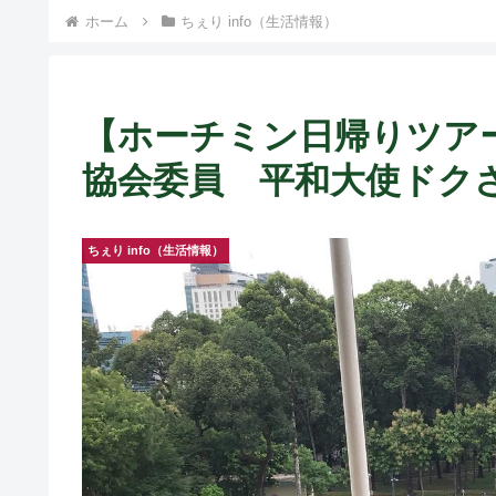
） ~
ホーム
ちぇり info（生活情報）
【ホーチミン日帰りツアー
協会委員 平和大使ドク
ちぇり info（生活情報）