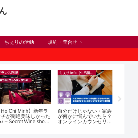
ん
ちぇりの活動
規約・問合せ
フランス料理
ちぇり info（生活情報）
Ho Chi Minh】新年ラ
自分だけじゃない・家族
【ホー
ンチが悶絶美味しかった
が何かに悩んでいたら？
シーズ
♪ ~ Secret Wine shop
オンラインカウンセリン
に！ち
nd lounge
グという選択肢
話にな
ンで平日
（テト