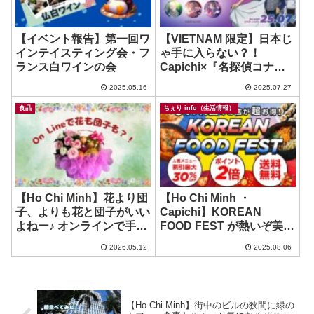
【イベント報告】第一回ワ
【VIETNAM 限定】日本じ
インテイスティング会・フ
ゃ手に入らない？！
ランス白ワインの会
Capichi×『名探偵コナン
隻眼の残像』コラボ企画で
2025.05.16
2025.07.27
缶バッジ、コンプリートし
たよ！
食品
ちぇり info（生活情報）
【Ho Chi Minh】花より団
【Ho Chi Minh ・
子、よりも花と団子がいい
Capichi】KOREAN
よねー♪ オンラインで手軽
FOOD FEST が熱いぞ美味
に注文！ ~ EUS fruits
いぞお得だぞ！
2026.05.12
2025.08.06
【Ho Chi Minh】街中のビルの狭間に緑の