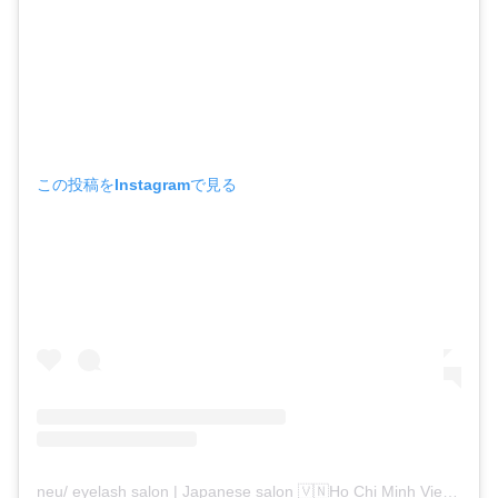
この投稿をInstagramで見る
neu/ eyelash salon | Japanese salon 🇻🇳Ho Chi Minh Vietnam(@neu_vietnam)がシェアした投稿