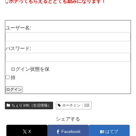
👆
ポチってもらえるととても励みになります！
ユーザー名:
パスワード:
ログイン状態を保
持
ログイン
ちぇり info（生活情報）
ホーチミン：1区
シェアする
X
Facebook
はてブ