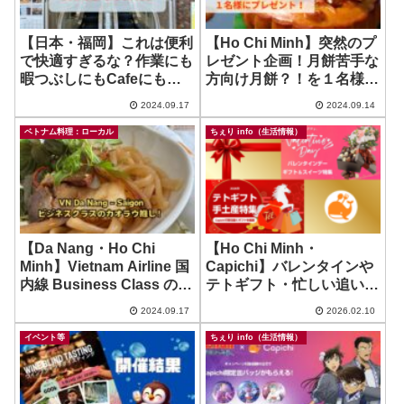
【日本・福岡】これは便利
【Ho Chi Minh】突然のプ
で快適すぎるな？作業にも
レゼント企画！月餅苦手な
暇つぶしにもCafeにも宴
方向け月餅？！を１名様
会にも？！え？！ ~
に！ ~ Mon Cannelé
2024.09.17
2024.09.14
TSUTAYA SHARE
LOUNGE
ベトナム料理：ローカル
ちぇり info（生活情報）
【Da Nang・Ho Chi
【Ho Chi Minh・
Minh】Vietnam Airline 国
Capichi】バレンタインや
内線 Business Class の機
テトギフト・忙しい追い込
内食にびっくりした件！
み時期にデリバリー！
2024.09.17
2026.02.10
イベント等
ちぇり info（生活情報）