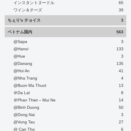
インスタントヌードル
65
ワイン＆チーズ
39
ちぇり's チョイス
3
ベトナム国内
563
@Sapa
3
@Hanoi
133
@Hue
3
@Danang
135
@Hoi An
41
@Nha Trang
4
@Buon Ma Thuot
13
＠Da Lat
8
＠Phan Thiet – Mui Ne
14
@Binh Duong
50
@Dong Nai
3
@Vung Tau
27
@ Can Tho
6