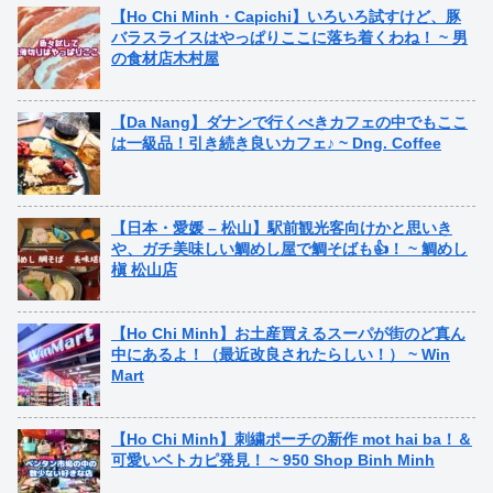
【Ho Chi Minh・Capichi】いろいろ試すけど、豚
バラスライスはやっぱりここに落ち着くわね！ ~ 男
の食材店木村屋
【Da Nang】ダナンで行くべきカフェの中でもここ
は一級品！引き続き良いカフェ♪ ~ Dng. Coffee
【日本・愛媛 – 松山】駅前観光客向けかと思いき
や、ガチ美味しい鯛めし屋で鯛そばも👍！ ~ 鯛めし
槇 松山店
【Ho Chi Minh】お土産買えるスーパが街のど真ん
中にあるよ！（最近改良されたらしい！） ~ Win
Mart
【Ho Chi Minh】刺繍ポーチの新作 mot hai ba！＆
可愛いベトカピ発見！ ~ 950 Shop Binh Minh