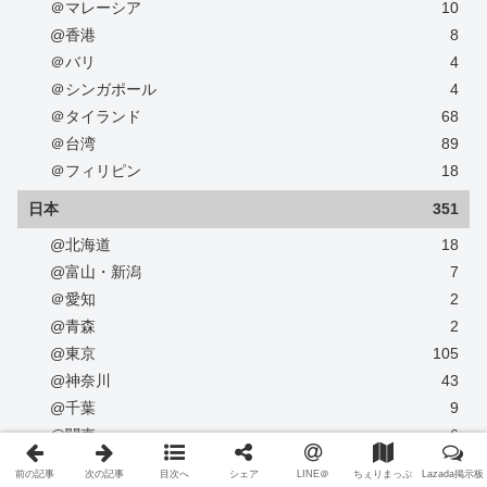
＠マレーシア
10
@香港
8
＠バリ
4
＠シンガポール
4
＠タイランド
68
＠台湾
89
＠フィリピン
18
日本
351
@北海道
18
@富山・新潟
7
＠愛知
2
@青森
2
@東京
105
@神奈川
43
@千葉
9
@関東
6
@静岡
8
前の記事
次の記事
目次へ
シェア
LINE＠
ちぇりまっぷ
Lazada掲示板