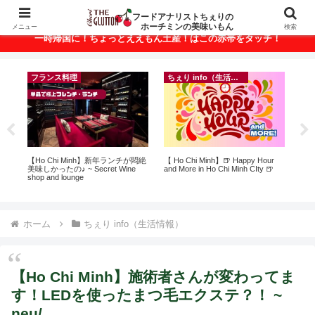
ベトナム・ホーチミンの美味いもんが満載！
フードアナリストちぇりの
ホーチミンの美味いもん
メニュー
検索
一時帰国に！ちょっとええもん土産！はこの赤帯をタッチ！
フランス料理
ちぇり info（生活情報）
録が
【Ho Chi Minh】新年ランチが悶絶
【 Ho Chi Minh】🍺 Happy Hour
自
引
美味しかったの♪ ~ Secret Wine
and More in Ho Chi Minh CIty 🍺
悩
shop and lounge
セ
ホーム
ちぇり info（生活情報）
【Ho Chi Minh】施術者さんが変わってま
す！LEDを使ったまつ毛エクステ？！ ~
neu/