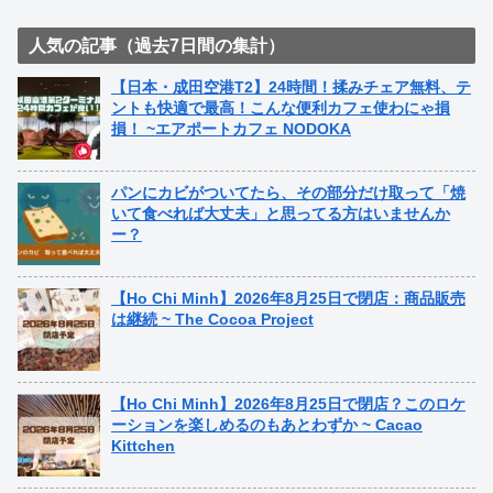
人気の記事（過去7日間の集計）
【日本・成田空港T2】24時間！揉みチェア無料、テ
ントも快適で最高！こんな便利カフェ使わにゃ損
損！ ~エアポートカフェ NODOKA
パンにカビがついてたら、その部分だけ取って「焼
いて食べれば大丈夫」と思ってる方はいませんか
ー？
【Ho Chi Minh】2026年8月25日で閉店：商品販売
は継続 ~ The Cocoa Project
【Ho Chi Minh】2026年8月25日で閉店？このロケ
ーションを楽しめるのもあとわずか ~ Cacao
Kittchen