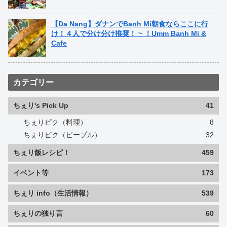
【Da Nang】ダナンでBanh Mi朝食ならここに行
け！４人で分け分け推奨！ ~ ！Umm Banh Mi &
Cafe
カテゴリー
ちぇり's Pick Up
41
ちぇりピク（料理）
8
ちぇりピク（ピープル）
32
ちぇり飯レシピ！
459
イベント等
173
ちぇり info（生活情報）
539
ちぇりの独り言
60