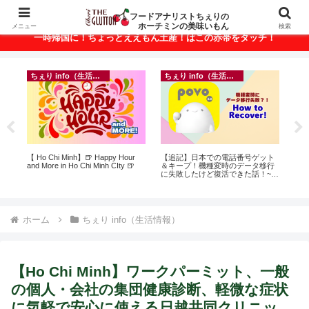
ベトナム・ホーチミンの美味いもんが満載！
フードアナリストちぇりの
ホーチミンの美味いもん
メニュー
検索
一時帰国に！ちょっとええもん土産！はこの赤帯をタッチ！
ちぇり info（生活情報）
ちぇり info（生活情報）
録が
【 Ho Chi Minh】🍺 Happy Hour
【追記】日本での電話番号ゲット
自
引
and More in Ho Chi Minh CIty 🍺
＆キープ！機種変時のデータ移行
悩
に失敗したけど復活できた話！~
セ
povo
ホーム
ちぇり info（生活情報）
【Ho Chi Minh】ワークパーミット、一般
の個人・会社の集団健康診断、軽微な症状
に気軽で安心に使える日越共同クリニッ