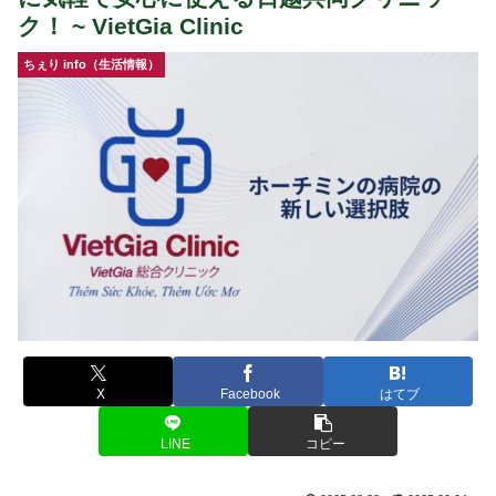
ク！ ~ VietGia Clinic
ちぇり info（生活情報）
X
Facebook
はてブ
LINE
コピー