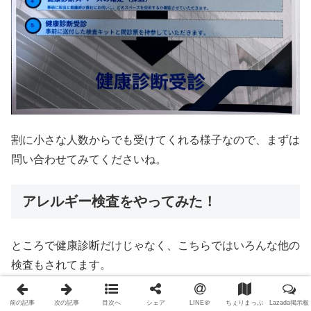
割に小さな人数からでも受けてくれる様子なので、まずは
問い合わせてみてくださいね。
アレルギー検査をやってみた！
ところで健康診断だけじゃなく、こちらではいろんな他の
検査もされてます。
ラボがあるので、それらの検査も迅速にされるとのこと
前の記事
次の記事
目次へ
シェア
LINE＠
ちぇりまっぷ
Lazada掲示板